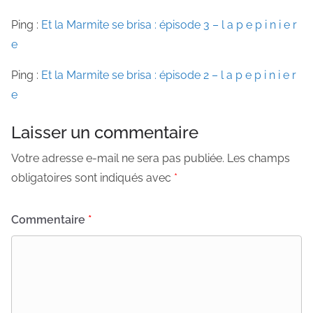
Ping :
Et la Marmite se brisa : épisode 3 – l a p e p i n i e r
e
Ping :
Et la Marmite se brisa : épisode 2 – l a p e p i n i e r
e
Laisser un commentaire
Votre adresse e-mail ne sera pas publiée.
Les champs
obligatoires sont indiqués avec
*
Commentaire
*