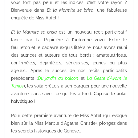
vous font pas peur et les indices, c’est votre rayon ?
Bienvenue dans
Et la Marmite se brisa
, une fabuleuse
enquête de Miss Apfel !
Et la Marmite se brisa
est un nouveau récit participatif
lancé par La Pépinière à l’automne 2020. Entre le
feuilleton et le cadavre exquis littéraire, nous avons réuni
des autrices et auteurs de tous bords : amateur.trice.s,
confirmé.e.s, déjanté.e.s, sérieux.ses, jeunes ou plus
âgé.e.s… Après le succès de nos récits participatifs
précédents (
Du jardin au balcon
et
La Geste d’Avant le
Temps
), les voilà prêt.e.s à s’embarquer pour une nouvelle
aventure, sans savoir ce qui les attend.
Cap sur le polar
helvétique !
Pour cette première aventure de Miss Apfel (qui évoque
bien sûr la Miss Marple d’Agatha Christie), plongez dans
les secrets historiques de Genève…