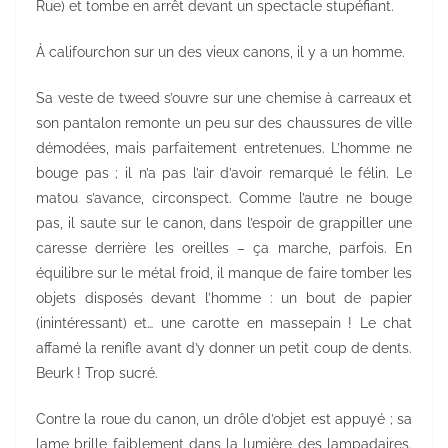
Rue) et tombe en arrêt devant un spectacle stupéfiant.
À califourchon sur un des vieux canons, il y a un homme.
Sa veste de tweed s’ouvre sur une chemise à carreaux et
son pantalon remonte un peu sur des chaussures de ville
démodées, mais parfaitement entretenues. L’homme ne
bouge pas ; il n’a pas l’air d’avoir remarqué le félin. Le
matou s’avance, circonspect. Comme l’autre ne bouge
pas, il saute sur le canon, dans l’espoir de grappiller une
caresse derrière les oreilles – ça marche, parfois. En
équilibre sur le métal froid, il manque de faire tomber les
objets disposés devant l’homme : un bout de papier
(inintéressant) et… une carotte en massepain ! Le chat
affamé la renifle avant d’y donner un petit coup de dents.
Beurk ! Trop sucré.
Contre la roue du canon, un drôle d’objet est appuyé ; sa
lame brille faiblement dans la lumière des lampadaires.