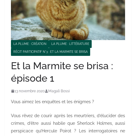
LA PLUME : CRÉATION
LA PLUME : LITTÉRATURE
RÉCIT PARTICIPATIF N°3 : ET LA MARMITE SE BRISA
Et la Marmite se brisa :
épisode 1
13 novembre 2020
Magali Bossi
Vous aimez les enquêtes et les énigmes ?
Vous rêvez de courir après les meurtriers, d’élucider des
crimes, d’être aussi habile que Sherlock Holmes, aussi
perspicace qu’Hercule Poirot ? Les interrogatoires ne