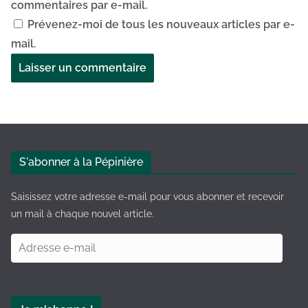
commentaires par e-mail.
Prévenez-moi de tous les nouveaux articles par e-
mail.
A
l
t
e
S'abonner à la Pépinière
r
n
Saisissez votre adresse e-mail pour vous abonner et recevoir
a
un mail à chaque nouvel article.
t
A
i
d
v
r
e
e
: