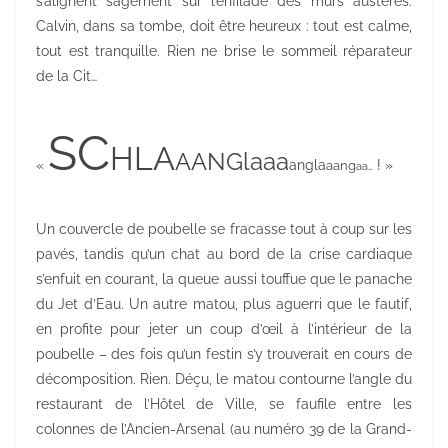
s’alignent sagement sur l’enfilade des murs austères.
Calvin, dans sa tombe, doit être heureux : tout est calme,
tout est tranquille. Rien ne brise le sommeil réparateur
de la Cit…
SC
HLA
AANGlaaa
«
angla
aang
! »
aa…
Un couvercle de poubelle se fracasse tout à coup sur les
pavés, tandis qu’un chat au bord de la crise cardiaque
s’enfuit en courant, la queue aussi touffue que le panache
du Jet d’Eau. Un autre matou, plus aguerri que le fautif,
en profite pour jeter un coup d’œil à l’intérieur de la
poubelle – des fois qu’un festin s’y trouverait en cours de
décomposition. Rien. Déçu, le matou contourne l’angle du
restaurant de l’Hôtel de Ville, se faufile entre les
colonnes de l’Ancien-Arsenal (au numéro 39 de la Grand-