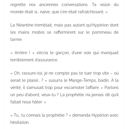
regrette nos anciennes conversations. Ta vision du
monde était si… naïve, que c’en était rafraîchissant. »
La Néantine tremblait, mais pas autant qu’Hypérion dont
les mains moites se raffermirent sur le pommeau de
l’arme.
« Arrière ! » s’écria le garçon, d’une voix qui manquait
terriblement d’assurance.
« Oh, rassure-toi, je ne compte pas te tuer trop vite – où
serait le plaisir… ? » susurra le Mange-Temps, badin. À la
vérité, il s’amusait trop pour escamoter l’affaire. « Parlons
un peu d’abord, veux-tu ? La prophétie n’a jamais dit qu’il
fallait nous hâter. »
« Tu… tu connais la prophétie ? » demanda Hypérion avec
hésitation.