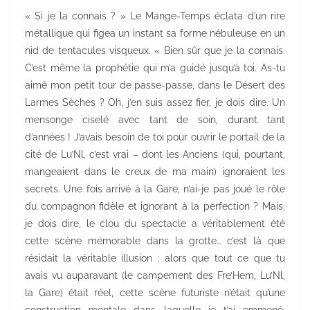
« Si je la connais ? » Le Mange-Temps éclata d’un rire
métallique qui figea un instant sa forme nébuleuse en un
nid de tentacules visqueux. « Bien sûr que je la connais.
C’est même la prophétie qui m’a guidé jusqu’à toi. As-tu
aimé mon petit tour de passe-passe, dans le Désert des
Larmes Sèches ? Oh, j’en suis assez fier, je dois dire. Un
mensonge ciselé avec tant de soin, durant tant
d’années ! J’avais besoin de toi pour ouvrir le portail de la
cité de Lu’Nl, c’est vrai – dont les Anciens (qui, pourtant,
mangeaient dans le creux de ma main) ignoraient les
secrets. Une fois arrivé à la Gare, n’ai-je pas joué le rôle
du compagnon fidèle et ignorant à la perfection ? Mais,
je dois dire, le clou du spectacle a véritablement été
cette scène mémorable dans la grotte… c’est là que
résidait la véritable illusion : alors que tout ce que tu
avais vu auparavant (le campement des Fre’Hem, Lu’Nl,
la Gare) était réel, cette scène futuriste n’était qu’une