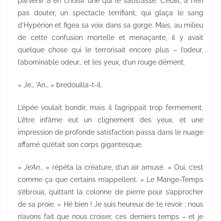
parvenir à en choisir une qui le satisfasse. C’était, à n’en
pas douter, un spectacle terrifiant, qui glaça le sang
d’Hypérion et figea sa voix dans sa gorge. Mais, au milieu
de cette confusion mortelle et menaçante, il y avait
quelque chose qui le terrorisait encore plus – l’odeur,
l’abominable odeur… et les yeux, d’un rouge dément.
« Je… ’An… » bredouilla-t-il.
L’épée voulait bondir, mais il l’agrippait trop fermement.
L’être infâme eut un clignement des yeux, et une
impression de profonde satisfaction passa dans le nuage
affamé qu’était son corps gigantesque.
«
Je’An
… » répéta la créature, d’un air amusé. « Oui, c’est
comme ça que certains m’appellent. » Le Mange-Temps
s’ébroua, quittant la colonne de pierre pour s’approcher
de sa proie. « Hé bien ! Je suis heureux de te revoir ; nous
n’avons fait que nous croiser, ces derniers temps – et je