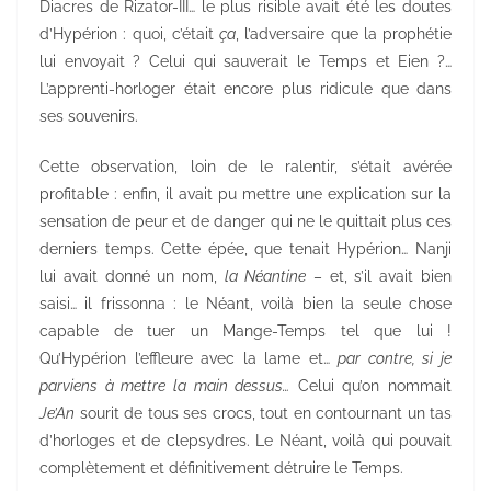
Diacres de Rizator-III… le plus risible avait été les doutes
d’Hypérion : quoi, c’était
ça
, l’adversaire que la prophétie
lui envoyait ? Celui qui sauverait le Temps et Eien ?…
L’apprenti-horloger était encore plus ridicule que dans
ses souvenirs.
Cette observation, loin de le ralentir, s’était avérée
profitable : enfin, il avait pu mettre une explication sur la
sensation de peur et de danger qui ne le quittait plus ces
derniers temps. Cette épée, que tenait Hypérion… Nanji
lui avait donné un nom,
la Néantine
– et, s’il avait bien
saisi… il frissonna : le Néant, voilà bien la seule chose
capable de tuer un Mange-Temps tel que lui !
Qu’Hypérion l’effleure avec la lame et…
par contre, si je
parviens à mettre la main dessus…
Celui qu’on nommait
Je’An
sourit de tous ses crocs, tout en contournant un tas
d’horloges et de clepsydres. Le Néant, voilà qui pouvait
complètement et définitivement détruire le Temps.