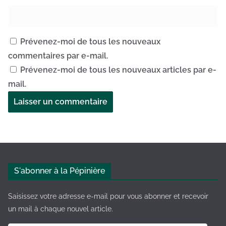
Prévenez-moi de tous les nouveaux
commentaires par e-mail.
Prévenez-moi de tous les nouveaux articles par e-
mail.
A
l
t
e
S'abonner à la Pépinière
r
n
Saisissez votre adresse e-mail pour vous abonner et recevoir
a
un mail à chaque nouvel article.
t