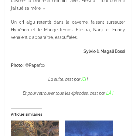
dévorer la Diacre et d’en finir avec Elestra – tout comme
j’ai tué sa mère. »
Un cri aigu retentit dans la caverne, faisant sursauter
Hypérion et le Mange-Temps. Elestra, Nanji et Euridy
venaient d’apparaître, essoufflées.
Sylvie & Magali Bossi
Photo :
©Papafox
La suite, c’est par
ICI
!
Et pour retrouver tous les épisodes, c’est par
LÀ !
Articles similaires