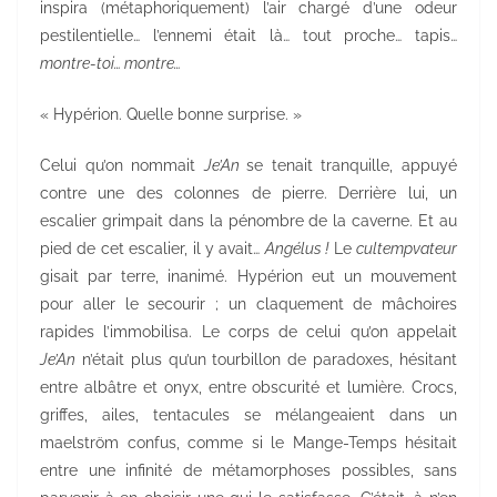
inspira (métaphoriquement) l’air chargé d’une odeur
pestilentielle… l’ennemi était là… tout proche… tapis…
montre-toi… montre…
« Hypérion. Quelle bonne surprise. »
Celui qu’on nommait
Je’An
se tenait tranquille, appuyé
contre une des colonnes de pierre. Derrière lui, un
escalier grimpait dans la pénombre de la caverne. Et au
pied de cet escalier, il y avait…
Angélus !
Le
cultempvateur
gisait par terre, inanimé. Hypérion eut un mouvement
pour aller le secourir ; un claquement de mâchoires
rapides l’immobilisa. Le corps de celui qu’on appelait
Je’An
n’était plus qu’un tourbillon de paradoxes, hésitant
entre albâtre et onyx, entre obscurité et lumière. Crocs,
griffes, ailes, tentacules se mélangeaient dans un
maelström confus, comme si le Mange-Temps hésitait
entre une infinité de métamorphoses possibles, sans