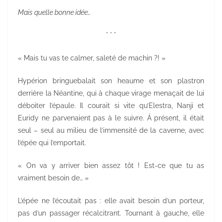
Mais quelle bonne idée…
° ° °
« Mais tu vas te calmer, saleté de machin ?! »
Hypérion bringuebalait son heaume et son plastron
derrière la Néantine, qui à chaque virage menaçait de lui
déboiter l’épaule. Il courait si vite qu’Elestra, Nanji et
Euridy ne parvenaient pas à le suivre. À présent, il était
seul – seul au milieu de l’immensité de la caverne, avec
l’épée qui l’emportait.
« On va y arriver bien assez tôt ! Est-ce que tu as
vraiment besoin de… »
L’épée ne l’écoutait pas : elle avait besoin d’un porteur,
pas d’un passager récalcitrant. Tournant à gauche, elle