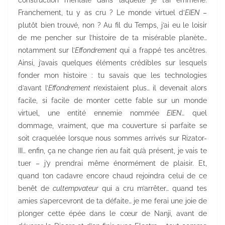
construction mentale dans laquelle je t’ai emmené.
Franchement, tu y as cru ? Le monde virtuel d’
EIEN
–
plutôt bien trouvé, non ? Au fil du Temps, j’ai eu le loisir
de me pencher sur l’histoire de ta misérable planète…
notamment sur l’
Effondrement
qui a frappé tes ancêtres.
Ainsi, j’avais quelques éléments crédibles sur lesquels
fonder mon histoire : tu savais que les technologies
d’avant l’
Effondrement
n’existaient plus… il devenait alors
facile, si facile de monter cette fable sur un monde
virtuel, une entité ennemie nommée
EIEN
… quel
dommage, vraiment, que ma couverture si parfaite se
soit craquelée lorsque nous sommes arrivés sur Rizator-
III… enfin, ça ne change rien au fait qu’à présent, je vais te
tuer – j’y prendrai même énormément de plaisir. Et,
quand ton cadavre encore chaud rejoindra celui de ce
benêt de
cultempvateur
qui a cru m’arrêter… quand tes
amies s’apercevront de ta défaite… je me ferai une joie de
plonger cette épée dans le cœur de Nanji, avant de