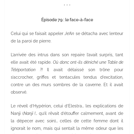
* * *
Épisode 79 : le face-à-face
Celui qui se faisait appeler
Je’An
se détacha avec lenteur
de la paroi de pierre.
L’arrivée des intrus dans son repaire l’avait surpris, tant
elle avait été rapide.
Où donc ont-ils déniché une Table de
Téléportation ?!
Il avait délaissé son trône pour
s’accrocher, griffes et tentacules tendus d’excitation,
contre un des murs sombres de la caverne. Et il avait
observé.
Le réveil d’Hypérion, celui d’Elestra… les explications de
Nanji (
Nanji !
… qu’il rêvait d’étouffer calmement, avant de
la dépecer avec soin)… celles de cette femme dont il
ignorait le nom, mais qui sentait la même odeur que les