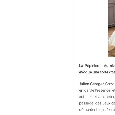
La Pépinière : Au ni
évoque une sorte d’a
Julien George :
Chez F
en garde l’essence, et
actrices et aux acte
passage, des lieux de
démontent, qui s’enlè