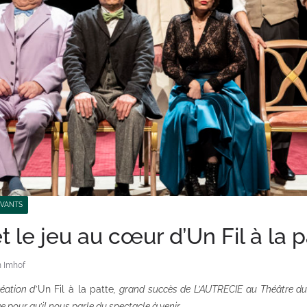
IVANTS
et le jeu au cœur d’Un Fil à la 
n Imhof
éation d’
Un Fil à la patte
, grand succès de L’AUTRECIE au Théâtre du
 pour qu’il nous parle du spectacle à venir.