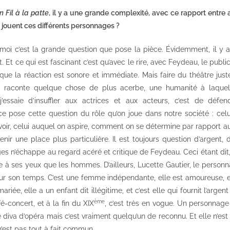
n Fil à la patte
, il y a une grande complexité, avec ce rapport entre
e jouent ces différents personnages ?
oi c’est la grande question que pose la pièce. Évidemment, il y a l
t. Et ce qui est fascinant c’est qu’avec le rire, avec Feydeau, le publ
que la réaction est sonore et immédiate. Mais faire du théâtre just
e raconte quelque chose de plus acerbe, une humanité à laquel
’essaie d’insuffler aux actrices et aux acteurs, c’est de défe
e pose cette question du rôle qu’on joue dans notre société : celu
voir, celui auquel on aspire, comment on se détermine par rapport au
enir une place plus particulière. Il est toujours question d’argent, 
s n’échappe au regard acéré et critique de Feydeau. Ceci étant dit
 à ses yeux que les hommes. D’ailleurs, Lucette Gautier, le personn
ur son temps. C’est une femme indépendante, elle est amoureuse, el
mariée, elle a un enfant dit illégitime, et c’est elle qui fournit l’argen
ème
-concert, et à la fin du XIX
, c’est très en vogue. Un personnage
e diva d’opéra mais c’est vraiment quelqu’un de reconnu. Et elle n’e
’est pas tout à fait commun.