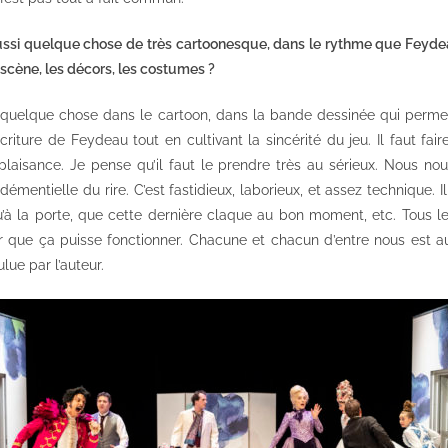
a aussi quelque chose de très cartoonesque, dans le rythme que Feyde
 scène, les décors, les costumes ?
a quelque chose dans le cartoon, dans la bande dessinée qui perm
’écriture de Feydeau tout en cultivant la sincérité du jeu. Il faut fai
aisance. Je pense qu’il faut le prendre très au sérieux. Nous no
entielle du rire. C’est fastidieux, laborieux, et assez technique. Il 
à la porte, que cette dernière claque au bon moment, etc. Tous l
 que ça puisse fonctionner. Chacune et chacun d’entre nous est a
lue par l’auteur.