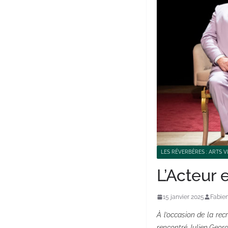
LES RÉVERBÈRES : ARTS V
L’Acteur 
15 janvier 2025
Fabie
À l’occasion de la recr
rencontré Julien George