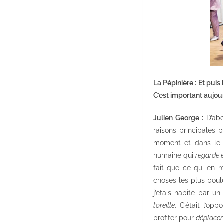
La Pépinière : Et pui
C’est important aujour
Julien George :
D’abo
raisons principales 
moment et dans le
humaine qui
regarde 
fait que ce qui en r
choses les plus boule
j’étais habité par u
l’oreille
. C’était l’o
profiter pour
déplacer