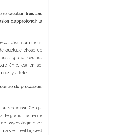
ne re-création trois ans
asion d’approfondir la
 recul. C’est comme un
rde quelque chose de
ussi, grandi, évolué…
otre âme, est en soi
nous y atteler.
u centre du processus,
autres aussi. Ce qui
’est le grand maître de
s de psychologie chez
mais en réalité, c’est