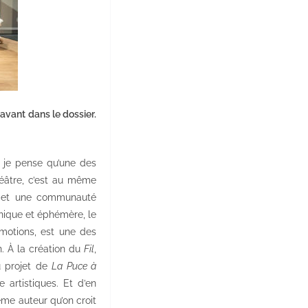
avant dans le dossier.
e je pense qu’une des
héâtre, c’est au même
 et une communauté
nique et éphémère, le
émotions, est une des
n. À la création du
Fil
,
u projet de
La Puce à
 artistiques. Et d’en
me auteur qu’on croit