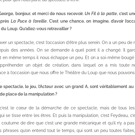
 George, bonjour, et merci de nous recevoir.
Un Fil à la patte
, c’est u
 après
La Puce à l’oreille
. C’est une chance, on imagine, d’avoir l’occ
du Loup. Qu’allez-vous retravailler ?
ver un spectacle, c’est l’occasion d’être plus serein. On a un peu de
puis des années. On se demande à quel point il a changé. Il ga
 et en même temps il nous échappe un peu. Et on a soi-même bougé a
préhender un objet de création, dans lequel on a mis toute n
âce à l’occasion que nous offre le Théâtre du Loup que nous pouvons 
e spectacle, le jeu, l’Acteur avec un grand A, sont véritablement a
de place de la manipulation ?
c’est le cœur de la démarche de ce spectacle, mais de tous les 
qui se tisse entre les êtres. Et puis la manipulation, c’est Feydeau, c
a coutume de dire que c’est une grande mécanique et qu’il n’y a pa
phrases qu’on entend tout le temps, qui sont un peu toutes faites, 