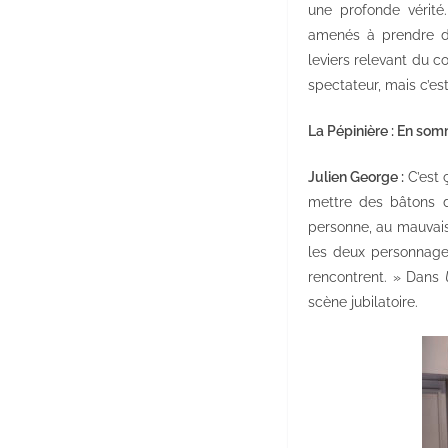
une profonde vérité
amenés à prendre de
leviers relevant du c
spectateur, mais c’e
La Pépinière : En som
Julien George :
C’est 
mettre des bâtons d
personne, au mauvais 
les deux personnages
rencontrent. » Dans
scène jubilatoire.