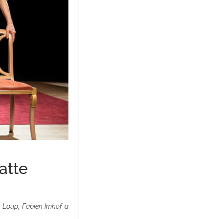
patte
 Loup, Fabien Imhof a