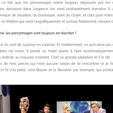
. Le fait que les personnages soient toujours dépassés par les 
s décisions dans l’urgence, les rend profondément humains. Il u
omique de situation, du burlesque, voire du clown, et cela pour notre
st un théâtre qui rend magnifiquement et surtout fidèlement compte 
me, les personnages sont toujours en réaction ?
ça, ils vont de surprise en surprise. Et évidemment, ce qu’il aime par-
ans les roues. Il prend un malin plaisir à faire systématiquemen
endroit, au mauvais moment. C’est sa grande jubilation et il le dit :
 de mes pièces qui n’ont aucune raison de se rencontrer et je fai
Un Fil à la patte
, c’est Bouzin et la Baronne par exemple, qui prod