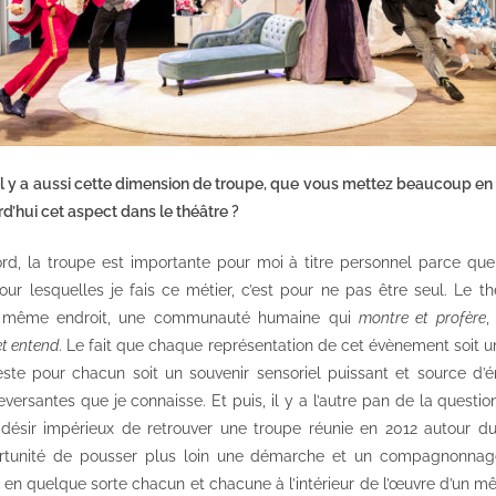
s il y a aussi cette dimension de troupe, que vous mettez beaucoup en 
d’hui cet aspect dans le théâtre ?
rd, la troupe est importante pour moi à titre personnel parce qu
pour lesquelles je fais ce métier, c’est pour ne pas être seul. Le t
 même endroit, une communauté humaine qui
montre et profère
,
et entend
. Le fait que chaque représentation de cet évènement soit u
este pour chacun soit un souvenir sensoriel puissant et source d’
versantes que je connaisse. Et puis, il y a l’autre pan de la questio
n désir impérieux de retrouver une troupe réunie en 2012 autour d
pportunité de pousser plus loin une démarche et un compagnonnage
en quelque sorte chacun et chacune à l’intérieur de l’œuvre d’un mê