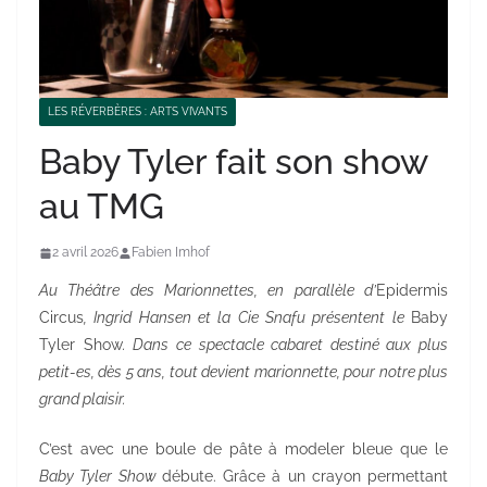
LES RÉVERBÈRES : ARTS VIVANTS
Baby Tyler fait son show
au TMG
2 avril 2026
Fabien Imhof
Au Théâtre des Marionnettes, en parallèle d’
Epidermis
Circus
, Ingrid Hansen et la Cie Snafu présentent le
Baby
Tyler Show
. Dans ce spectacle cabaret destiné aux plus
petit-es, dès 5 ans, tout devient marionnette, pour notre plus
grand plaisir.
C’est avec une boule de pâte à modeler bleue que le
Baby Tyler Show
débute. Grâce à un crayon permettant