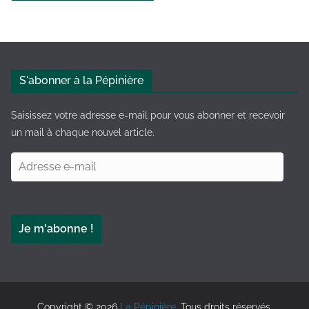
A
l
t
e
S'abonner à la Pépinière
r
n
Saisissez votre adresse e-mail pour vous abonner et recevoir
a
un mail à chaque nouvel article.
t
A
i
d
v
r
e
e
:
Je m'abonne !
s
s
e
e
-
Copyright © 2026
La Pépinière
. Tous droits réservés.