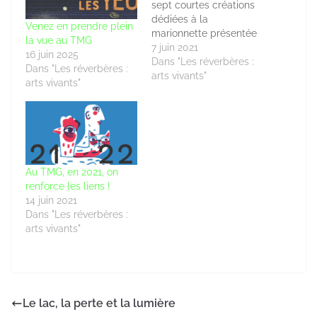
sept courtes créations
dédiées à la
Venez en prendre plein
marionnette présentée
la vue au TMG
au Théâtre des
7 juin 2021
16 juin 2025
Marionnettes de
Dans "Les réverbères :
Dans "Les réverbères :
Genève, du 4 au 6 juin.
arts vivants"
arts vivants"
Au TMG, en 2021, on
renforce les liens !
14 juin 2021
Dans "Les réverbères :
arts vivants"
Le lac, la perte et la lumière