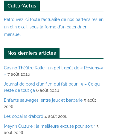
Cultur’Actus
e
-
Retrouvez ici toute l’actualité de nos partenaires en
m
un clin d’œil, sous la forme d’un calendrier
a
mensuel
i
l
Nos derniers articles
Casino Théâtre Rolle : un petit goût de « Reviens-y
»
7 août 2026
Journal de bord d’un film qui fait peur : 5 – Ce qui
reste de tout ça
6 août 2026
Enfants sauvages, entre jeux et barbarie
5 août
2026
Les copains d’abord
4 août 2026
Meyrin Culture : la meilleure excuse pour sortir
3
août 2026