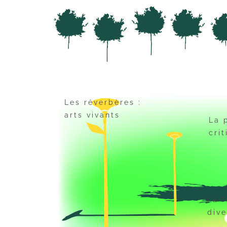
Les réverbères :
arts vivants
La 
cri
La f
dive