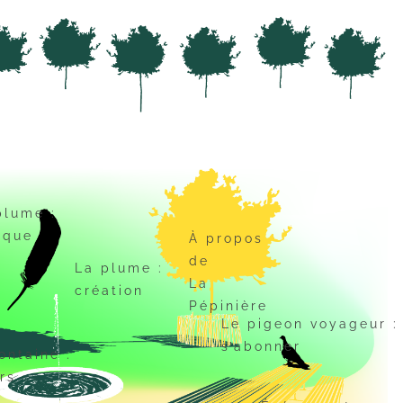
plume :
tique
À propos
de
La plume :
La
création
Pépinière
Le pigeon voyageur :
s’abonner
ontaine :
rs