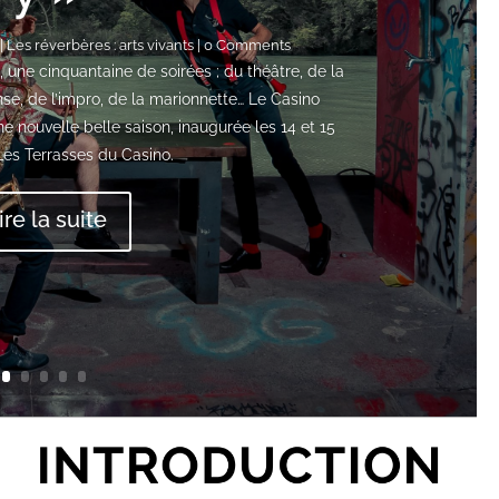
|
Les réverbères : arts vivants
| 0 Comments
, une cinquantaine de soirées ; du théâtre, de la
se, de l’impro, de la marionnette… Le Casino
e nouvelle belle saison, inaugurée les 14 et 15
Les Terrasses du Casino.
ire la suite