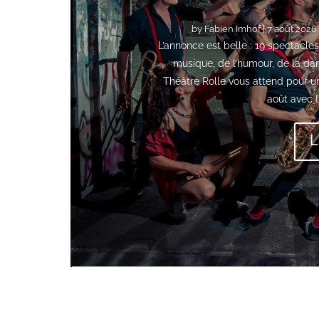
by
Fabien Imhof
|
7 août 2026
L’annonce est belle : 19 spectacles
musique, de l’humour, de la dan
Théâtre Rolle vous attend pour un
août avec 
L