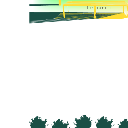
Le banc :
cinéma