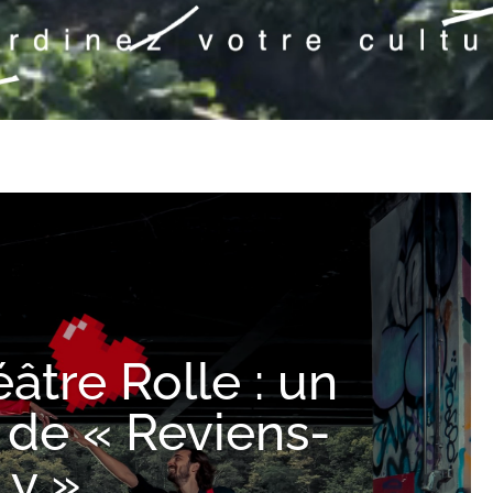
âtre Rolle : un
 de « Reviens-
y »