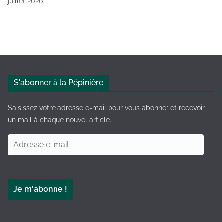
juillet 2026
S'abonner à la Pépinière
Saisissez votre adresse e-mail pour vous abonner et recevoir
un mail à chaque nouvel article.
A
d
r
e
Je m'abonne !
s
s
e