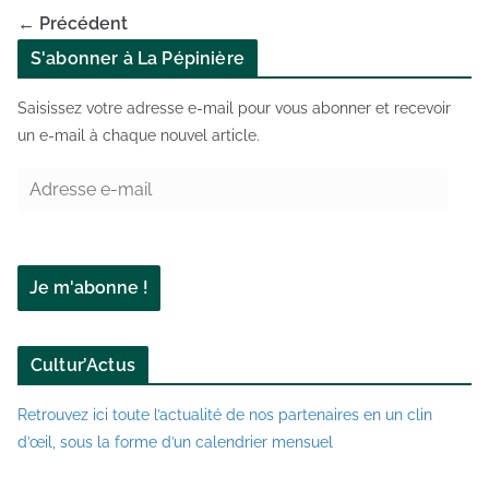
← Précédent
S'abonner à La Pépinière
Saisissez votre adresse e-mail pour vous abonner et recevoir
un e-mail à chaque nouvel article.
A
d
r
e
Je m'abonne !
s
s
e
Cultur’Actus
e
-
Retrouvez ici toute l’actualité de nos partenaires en un clin
m
d’œil, sous la forme d’un calendrier mensuel
a
i