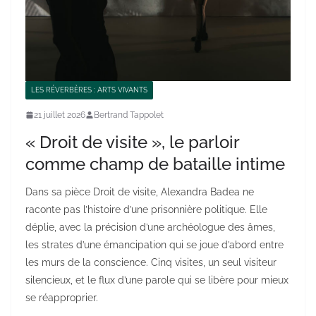
LES RÉVERBÈRES : ARTS VIVANTS
21 juillet 2026
Bertrand Tappolet
« Droit de visite », le parloir
comme champ de bataille intime
Dans sa pièce Droit de visite, Alexandra Badea ne
raconte pas l’histoire d’une prisonnière politique. Elle
déplie, avec la précision d’une archéologue des âmes,
les strates d’une émancipation qui se joue d’abord entre
les murs de la conscience. Cinq visites, un seul visiteur
silencieux, et le flux d’une parole qui se libère pour mieux
se réapproprier.