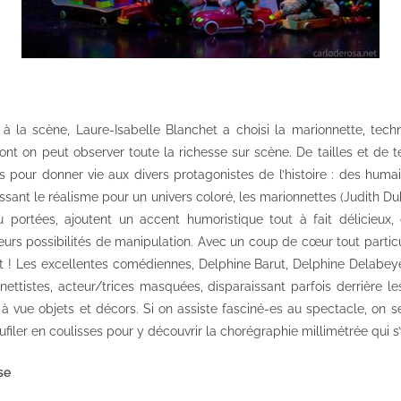
 à la scène, Laure-Isabelle Blanchet a choisi la marionnette, te
, dont on peut observer toute la richesse sur scène. De tailles et de t
s pour donner vie aux divers protagonistes de l’histoire : des huma
ant le réalisme pour un univers coloré, les marionnettes (Judith Dubo
ou portées, ajoutent un accent humoristique tout à fait délicieux,
urs possibilités de manipulation. Avec un coup de cœur tout particu
 ! Les excellentes comédiennes, Delphine Barut, Delphine Delabey
nnettistes, acteur/trices masquées, disparaissant parfois derrière l
à vue objets et décors. Si on assiste fasciné-es au spectacle, on se
filer en coulisses pour y découvrir la chorégraphie millimétrée qui s
se