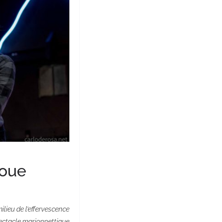
boue
lieu de l’effervescence
ectacle marionnettique