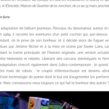
, à l’Étincelle, Maison de Quartier de la Jonction, du 11 au 15 mars procha
 livre
 adaptation de l’album jeunesse,
Porculus,
du dessinateur, auteur et 
en 1969, il raconte les aventures d’un petit cochon qui, par-dessus 
ndant, on le prive de son bonheur, et il décide alors de fuguer en d
ture par Jérôme Richer et à la mise en scène par Xavier Loira, La
ant la trame principale de l’histoire originale, une version actual
tte hédoniste et rebelle. Libérant des carcans stéréotypés le ferm
 l’adaptation s’inscrit également dans l’ultra-contemporain : le gran
ière mais de robots : le couple d’éleveur/euses est devenu ult
d’une technologie de pointe dont le but est d’augmenter les perform
. Mais connaissons-nous toujours ce qui fait le bonheur des autres ?