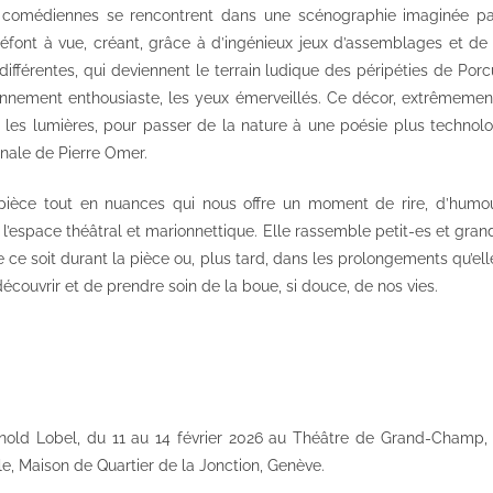
 comédiennes se rencontrent dans une scénographie imaginée pa
éfont à vue, créant, grâce à d’ingénieux jeux d’assemblages et d
ifférentes, qui deviennent le terrain ludique des péripéties de Por
nnement enthousiaste, les yeux émerveillés. Ce décor, extrêmement 
les lumières, pour passer de la nature à une poésie plus technol
inale de Pierre Omer.
 pièce tout en nuances qui nous offre un moment de rire, d’humo
l’espace théâtral et marionnettique. Elle rassemble petit-es et gr
 ce soit durant la pièce ou, plus tard, dans les prolongements qu’elle
écouvrir et de prendre soin de la boue, si douce, de nos vies.
nold Lobel, du 11 au 14 février 2026 au Théâtre de Grand-Champ, 
le, Maison de Quartier de la Jonction, Genève.