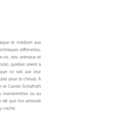
chnique et médium aux
echniques différentes,
in-es, des animaux et
is), qu’elles soient à
 que ce soit par leur
lier pour le cheval. À
e et Carole Schafroth
es marionnettes ou au
 dit que l’on aimerait
’y cache.