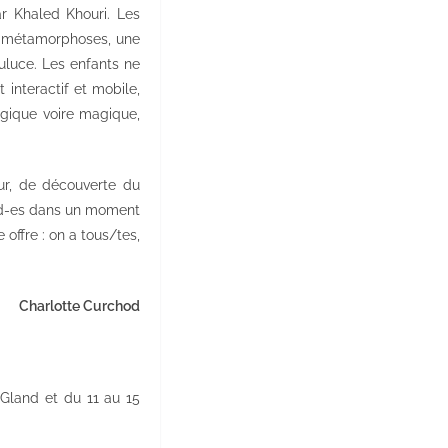
r Khaled Khouri. Les
e métamorphoses, une
culuce. Les enfants ne
interactif et mobile,
ogique voire magique,
ur, de découverte du
and-es dans un moment
 offre : on a tous/tes,
Charlotte Curchod
Gland et du 11 au 15