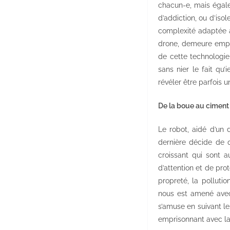
chacun-e, mais égalem
d’addiction, ou d’iso
complexité adaptée à
drone, demeure empli
de cette technologie
sans nier le fait qu’
révéler être parfois u
De la boue au ciment
Le robot, aidé d’un 
dernière décide de q
croissant qui sont a
d’attention et de prot
propreté, la pollutio
nous est amené avec 
s’amuse en suivant l
emprisonnant avec la 