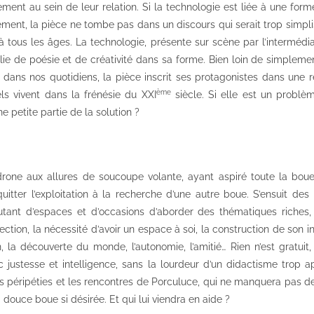
ent au sein de leur relation. Si la technologie est liée à une forme
lement, la pièce ne tombe pas dans un discours qui serait trop simpli
 tous les âges. La technologie, présente sur scène par l’intermédiai
e de poésie et de créativité dans sa forme. Bien loin de simplem
 dans nos quotidiens, la pièce inscrit ses protagonistes dans une 
ème
iels vivent dans la frénésie du XXI
siècle. Si elle est un problèm
ne petite partie de la solution ?
drone aux allures de soucoupe volante, ayant aspiré toute la bou
uitter l’exploitation à la recherche d’une autre boue. S’ensuit des
utant d’espaces et d’occasions d’aborder des thématiques riches,
ection, la nécessité d’avoir un espace à soi, la construction de son indi
n, la découverte du monde, l’autonomie, l’amitié… Rien n’est gratui
justesse et intelligence, sans la lourdeur d’un didactisme trop a
es péripéties et les rencontres de Porculuce, qui ne manquera pas d
douce boue si désirée. Et qui lui viendra en aide ?