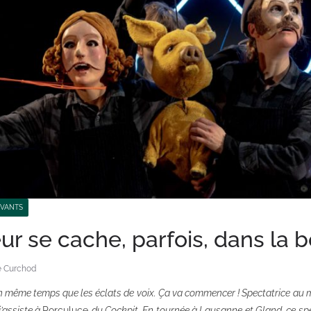
IVANTS
r se cache, parfois, dans la 
e Curchod
n même temps que les éclats de voix. Ça va commencer ! Spectatrice au mi
j’assiste à
Porculuce
du Cockpit. En tournée à Lausanne et Gland, ce sp