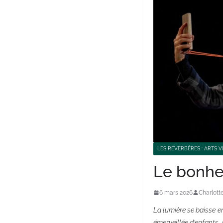
LES RÉVERBÈRES : ARTS V
Le bonheu
6 mars 2026
Charlott
La lumière se baisse e
émerveillée d’enfants, 