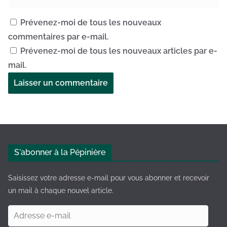
Prévenez-moi de tous les nouveaux
commentaires par e-mail.
Prévenez-moi de tous les nouveaux articles par e-
mail.
A
l
t
e
S'abonner à la Pépinière
r
n
Saisissez votre adresse e-mail pour vous abonner et recevoir
a
un mail à chaque nouvel article.
t
A
i
d