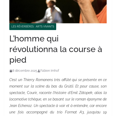
LES RÉVERBÈRES : ARTS VIVANTS
L’homme qui
révolutionna la course à
pied
8 décembre 2025
Fabien Imhof
C’est un Thierry Romanens très affûté qui se présente en ce
moment sur la scène du bas du Grütli. Et pour cause, son
spectacle,
Courir
, raconte l’histoire d’Emil Zátopek, alias la
locomotive tchèque, en se basant sur le roman éponyme de
Jean Echenoz. Un spectacle à voir et à entendre, car encore
une fois accompagné du trio Format A’3, jusqu’au 19