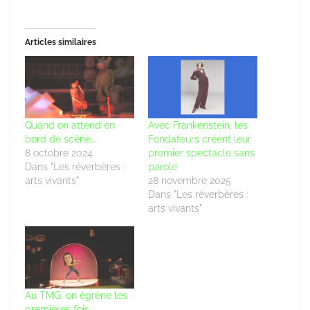
Articles similaires
Quand on attend en
Avec Frankenstein, les
bord de scène…
Fondateurs créent leur
8 octobre 2024
premier spectacle sans
Dans "Les réverbères :
parole
arts vivants"
28 novembre 2025
Dans "Les réverbères :
arts vivants"
Au TMG, on égrène les
premières fois