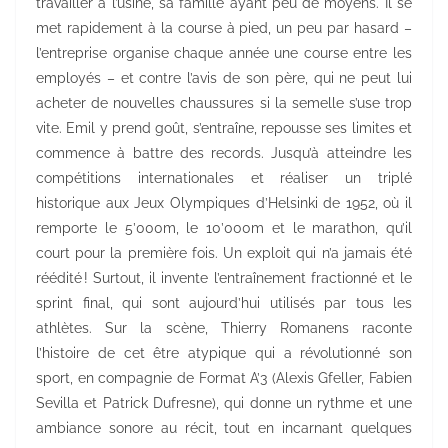
travailler à l’usine, sa famille ayant peu de moyens. Il se
met rapidement à la course à pied, un peu par hasard –
l’entreprise organise chaque année une course entre les
employés – et contre l’avis de son père, qui ne peut lui
acheter de nouvelles chaussures si la semelle s’use trop
vite. Emil y prend goût, s’entraîne, repousse ses limites et
commence à battre des records. Jusqu’à atteindre les
compétitions internationales et réaliser un triplé
historique aux Jeux Olympiques d’Helsinki de 1952, où il
remporte le 5’000m, le 10’000m et le marathon, qu’il
court pour la première fois. Un exploit qui n’a jamais été
réédité ! Surtout, il invente l’entraînement fractionné et le
sprint final, qui sont aujourd’hui utilisés par tous les
athlètes. Sur la scène, Thierry Romanens raconte
l’histoire de cet être atypique qui a révolutionné son
sport, en compagnie de Format A’3 (Alexis Gfeller, Fabien
Sevilla et Patrick Dufresne), qui donne un rythme et une
ambiance sonore au récit, tout en incarnant quelques