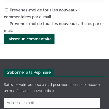
Prévenez-moi de tous les nouveaux
commentaires par e-mail.
Prévenez-moi de tous les nouveaux articles par e-
mail.
A
l
t
e
S'abonner à la Pépinière
r
n
Saisissez votre adresse e-mail pour vous abonner et recevoir
a
un mail à chaque nouvel article.
t
A
i
d
v