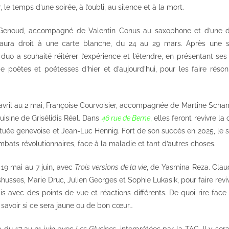
 le temps d’une soirée, à l’oubli, au silence et à la mort.
Genoud, accompagné de Valentin Conus au saxophone et d’une di
, aura droit à une carte blanche, du 24 au 29 mars. Après une s
duo a souhaité réitérer l’expérience et l’étendre, en présentant se
de poètes et poétesses d’hier et d’aujourd’hui, pour les faire réso
avril au 2 mai, Françoise Courvoisier, accompagnée de Martine Scham
cuisine de Grisélidis Réal. Dans
46 rue de Berne
,
elles feront revivre l
ituée genevoise et Jean-Luc Hennig. Fort de son succès en 2025, le 
mbats révolutionnaires, face à la maladie et tant d’autres choses.
19 mai au 7 juin, avec
Trois versions de la vie
, de Yasmina Reza. Clau
usses, Marie Druc, Julien Georges et Sophie Lukasik, pour faire revivr
is avec des points de vue et réactions différents. De quoi rire fac
à savoir si ce sera jaune ou de bon cœur…
a du 17 au 21 juin avec
Les Glycines
, interprétées par la TAC. Il y ser