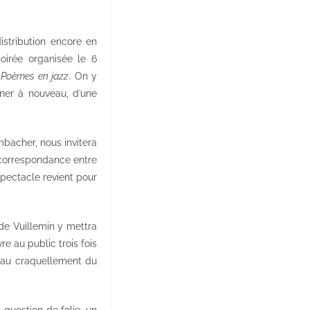
stribution encore en
oirée organisée le 6
s
Poèmes en jazz
. On y
nner à nouveau, d’une
bacher, nous invitera
a correspondance entre
spectacle revient pour
de Vuillemin y mettra
e au public trois fois
e au craquellement du
a question de folie, un