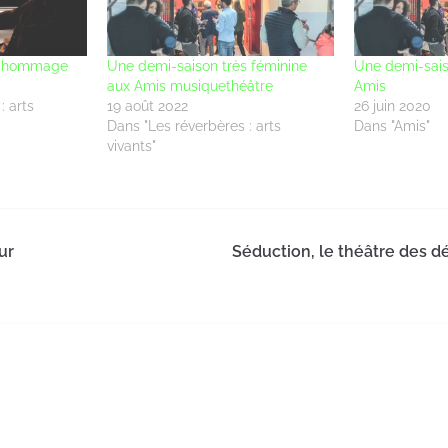
en hommage
Une demi-saison très féminine
Une demi-sais
aux Amis musiquethéâtre
Amis
: arts
19 août 2022
26 juin 2020
Dans "Les réverbères : arts
Dans "Amis"
vivants"
ur
Séduction, le théâtre des 