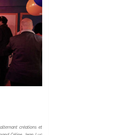
alternant créations et
inand Céline, Jean-Luc