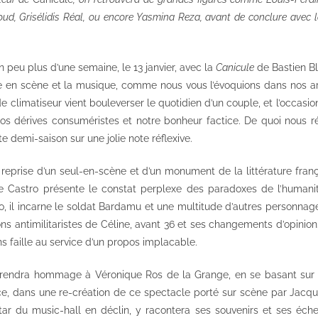
ud, Grisélidis Réal, ou encore Yasmina Reza, avant de conclure avec 
n peu plus d’une semaine, le 13 janvier, avec la
Canicule
de Bastien Bl
se en scène et la musique, comme nous vous l’évoquions dans nos art
 climatiseur vient bouleverser le quotidien d’un couple, et l’occasio
os dérives consuméristes et notre bonheur factice. De quoi nous 
te demi-saison sur une jolie note réflexive.
a reprise d’un seul-en-scène et d’un monument de la littérature fran
pe Castro présente le constat perplexe des paradoxes de l’human
lo, il incarne le soldat Bardamu et une multitude d’autres personna
ions antimilitaristes de Céline, avant 36 et ses changements d’opinion
ns faille au service d’un propos implacable.
 rendra hommage à Véronique Ros de la Grange, en se basant sur
, dans une re-création de ce spectacle porté sur scène par Jacqu
, star du music-hall en déclin, y racontera ses souvenirs et ses éc