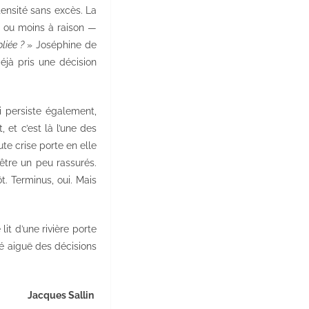
ntensité sans excès. La
us ou moins à raison —
liée ?
» Joséphine de
éjà pris une décision
i persiste également,
 et c’est là l’une des
ute crise porte en elle
être un peu rassurés.
ôt. Terminus, oui. Mais
it d’une rivière porte
té aiguë des décisions
Jacques Sallin