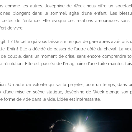
as comme les autres. Joséphine de Weck nous offre un spectac
acines plongent dans le sommeil agité d’une enfant. Les bless
t celles de l’enfance. Elle évoque ces relations amoureuses sans
fort de vivre.
git-il ? De celle qui vous laisse sur un quai de gare après avoir pris 
e. Enfin ! Elle a décidé de passer de l’autre côté du cheval. La vo
ie de couple, dans un moment de crise, sans encore comprendre tout 
résolution. Elle est passée de l’imaginaire d’une fuite maintes fois
sion. Un acte de volonté qui va la projeter, pour un temps, dans u
oix d’une mise en scène statique, Joséphine de Weck plonge son
e forme de vide dans le vide. L’idée est intéressante.