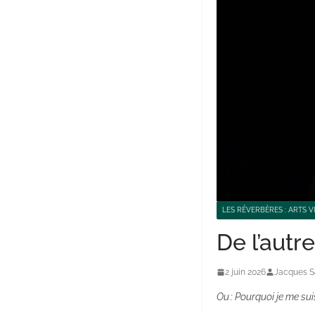
LES RÉVERBÈRES : ARTS V
De l’autr
2 juin 2026
Jacques Sa
Ou : Pourquoi je me sui