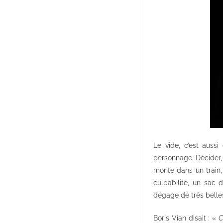
Le vide, c’est auss
personnage. Décider, q
monte dans un train,
culpabilité, un sac 
dégage de très belle
Boris Vian disait : «
C