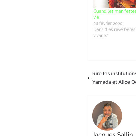
Quand les manifeste
vie
28 février 2020
Dans "Les réverbères 
vivants"
Rire les institutio
Yamada et Alice O
Jacques Sallin