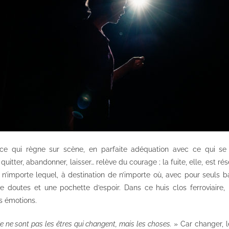
i ce qui règne sur scène, en parfaite adéquation avec ce qui se
uitter, abandonner, laisser… relève du courage ; la fuite, elle, est ré
 n’importe lequel, à destination de n’importe où, avec pour seuls 
de doutes et une pochette d’espoir. Dans ce huis clos ferroviaire
s émotions.
e ne sont pas les êtres qui changent, mais les choses.
» Car changer, l