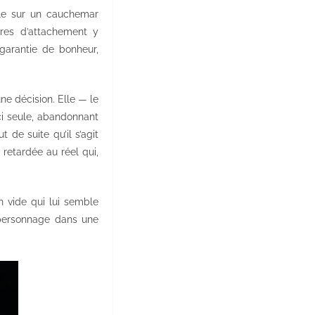
le sur un cauchemar
ures d’attachement y
 garantie de bonheur,
une décision. Elle — le
ici seule, abandonnant
de suite qu’il s’agit
 retardée au réel qui,
n vide qui lui semble
 personnage dans une