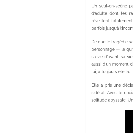
Un seul-en-scène p
d’adulte dont les r
réveillent fatalemen
parfois jusqu’à l’incon
De quelle tragédie s’a
personnage — le quitt
sa vie d’avant, sa v
aussi d’un moment de 
lui, a toujours été là.
Elle a pris une déci
sidéral. Avec le ch
solitude abyssale. Un