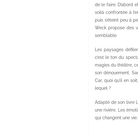
de le faire. D’abord e
voilà confrontée à l’
puis s’éteint peu à 
Weck propose des var
semblable.
Les paysages défilen
c’est le ton du spect
magies du théâtre, cel
son dénouement. Sans
Car, quoi qu’il en soi
lequel ?
Adapté de son livre L
une rivière. Les émot
qui changent une vie.