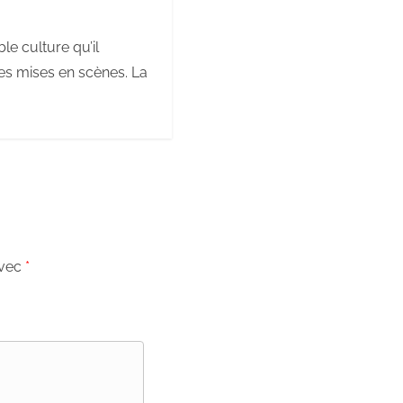
ble culture qu’il
des mises en scènes. La
avec
*