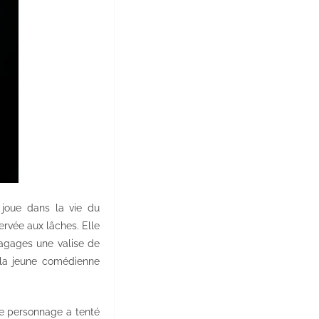
 joue dans la vie du
servée aux lâches. Elle
bagages une valise de
, la jeune comédienne
e personnage a tenté