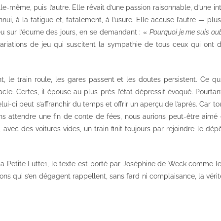
lle-même, puis l’autre. Elle rêvait d’une passion raisonnable, d’une i
ennui, à la fatigue et, fatalement, à l’usure. Elle accuse l’autre — pl
peu sur l’écume des jours, en se demandant : «
Pourquoi je me suis oub
iations de jeu qui suscitent la sympathie de tous ceux qui ont d
t, le train roule, les gares passent et les doutes persistent. Ce qu
acle. Certes, il épouse au plus près l’état dépressif évoqué. Pourtant,
ui-ci peut s’affranchir du temps et offrir un aperçu de l’après. Car to
 attendre une fin de conte de fées, nous aurions peut-être aimé 
t, avec des voitures vides, un train finit toujours par rejoindre le dép
a Petite Lutte
1
, le texte est porté par Joséphine de Weck comme le l
ions qui s’en dégagent rappellent, sans fard ni complaisance, la véri