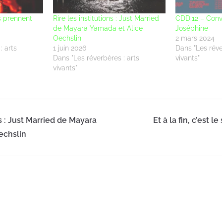
s prennent
Rire les institutions : Just Married
CDD.12 – Conv
de Mayara Yamada et Alice
Joséphine
Oechslin
2 mars 2024
: arts
1 juin 2026
Dans "Les réve
Dans "Les réverbères : arts
vivants"
vivants"
ns : Just Married de Mayara
Et à la fin, c’est 
echslin