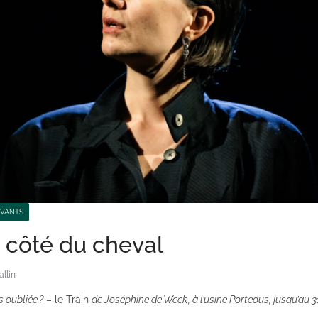
IVANTS
e côté du cheval
llin
s oubliée ?
– le Train
de Joséphine de Weck, à l’usine Porteous, jusqu’au 3