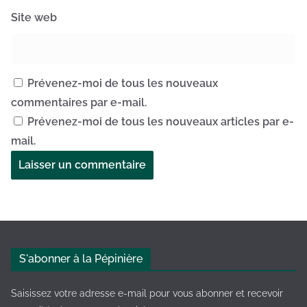
Site web
Prévenez-moi de tous les nouveaux
commentaires par e-mail.
Prévenez-moi de tous les nouveaux articles par e-
mail.
A
l
t
e
S'abonner à la Pépinière
r
n
Saisissez votre adresse e-mail pour vous abonner et recevoir
a