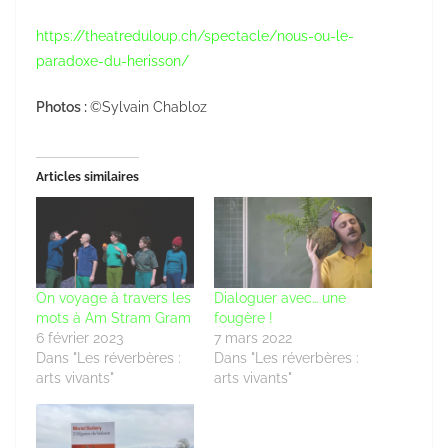
https://theatreduloup.ch/spectacle/nous-ou-le-
paradoxe-du-herisson/
Photos :
©Sylvain Chabloz
Articles similaires
On voyage à travers les
Dialoguer avec… une
mots à Am Stram Gram
fougère !
6 février 2023
7 mars 2022
Dans "Les réverbères :
Dans "Les réverbères :
arts vivants"
arts vivants"