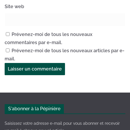
Site web
Prévenez-moi de tous les nouveaux
commentaires par e-mail.
Prévenez-moi de tous les nouveaux articles par e-
mail.
A
l
t
e
S'abonner à la Pépinière
r
n
Saisissez votre adresse e-mail pour vous abonner et recevoir
a