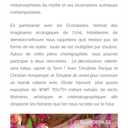
métamorphoses du mythe et ses incarnations scéniques
contemporaines.
En partenariat avec les Ecotopiales, festival des
imaginaires écologiques de l’Unil,
Holobiontes
de
demestri+lefeuvre nous rappellera qu’il n’existe pas de
forme de vie isolée : toute vie est multipliée par d’autres.
Autour de cette pièce chorégraphiée, vous pourrez
participer à deux rencontres :
La décroissance, ralentir,
vivre mieux, sauver la Terre ?
Avec Timothée Parque et
Christian Arnsperger, et
S’inspirer du vivant pour construire
un monde robuste
avec Olivier Hamant, ainsi qu’une
exposition de WWF YOUTH mêlant extraits de récits
littéraires, artistiques et cinématographiques afin
d’explorer les histoires que l’on nous raconte sur le futur.