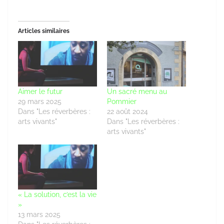
Articles similaires
Aimer le futur
Un sacré menu au
29 mars 2025
Pommier
Dans "Les réverbères :
22 août 2024
arts vivants"
Dans "Les réverbères :
arts vivants"
« La solution, c’est la vie
»
13 mars 2025