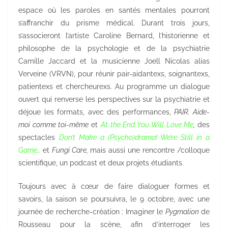
espace où les paroles en santés mentales pourront
s’affranchir du prisme médical. Durant trois jours,
s’associeront l’artiste Caroline Bernard, l’historienne et
philosophe de la psychologie et de la psychiatrie
Camille Jaccard et la musicienne Joell Nicolas alias
Verveine (VRVN), pour réunir pair-aidantexs, soignantexs,
patientexs et chercheurexs. Au programme un dialogue
ouvert qui renverse les perspectives sur la psychiatrie et
déjoue les formats, avec des performances,
PAIR. Aide-
moi comme toi-même
et
At the End You Will Love Me
,
des
spectacles
Don’t Make a (Psycho)drama! We’re Still in a
Game…
et
Fungi Care,
mais aussi une rencontre /colloque
scientifique, un podcast et deux projets étudiants.
Toujours avec à cœur de faire dialoguer formes et
savoirs, la saison se poursuivra, le 9 octobre, avec une
journée de recherche-création : Imaginer le
Pygmalion
de
Rousseau pour la scène, afin d’interroger les