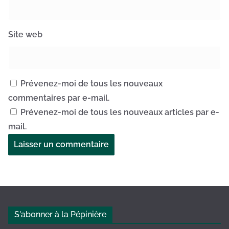
Site web
Prévenez-moi de tous les nouveaux
commentaires par e-mail.
Prévenez-moi de tous les nouveaux articles par e-
mail.
A
l
t
e
S'abonner à la Pépinière
r