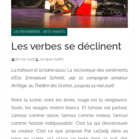
LES RÉVERBÈRES : ARTS VIVANTS
Les verbes se déclinent
18 mai 2026
Jacques Sallin
La trahison et la haine aussi,
La tectonique des sentiments
d’Eric Emmanuel Schmitt, par la compagnie amateur
Art’Ilège, au Théâtre des Grottes, jusqu’au 24 mai 2026.
Noire la scène, noire les âmes, rouge est la vengeance.
Seuls, les visages restent blancs. Et l’amour est partout.
L’amour comme raison, l’amour comme moteur, l’amour
comme horizon indépassable. C’est lui qui devratrouver
sa couleur. C’est ce que propose Pat LaGadji dans sa
mise en scène, qui place ce texte dans la nuit des