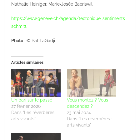
Nathalie Heiniger, Marie-Josée Baeriswil
https://www.geneve.ch/agenda/tectonique-sentiments-
schmitt
Photo
: © Pat LaGadji
Articles similaires
Un pari sur le passé
Vous montez ? Vous
27 février 2026
descendez ?
Dans "Les réverbères :
23 mai 2024
arts vivants"
Dans "Les réverbères :
arts vivants"