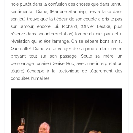
noie plutôt dans la confusion des choses que dans l’ennui
sentimental. Diane, (Marlène Stanning, très à l’aise dans
son jeu) trouve que la tiédeur de son couple a pris le pas
sur l’amour, encore lui. Richard, (Olivier Leutke, plus
réservé dans son interprétation) tombe du ciel par cette
révélation qui
in fine
l’arrange. On se sépare bons amis…
Que dalle ! Diane va se venger de sa propre décision en
broyant tout sur son passage. Seule sa mère, un
personnage lunaire (Denise Huc, avec une interprétation
légère) échappe à la tectonique de l’égarement des
conduites humaines.