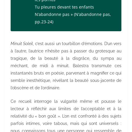
Tu pleures devant tes enfants
N’abandonne pas » (
N’abandonne pas
,
pp.23-24)
Minuit Soleil
, c’est aussi un tourbillon d’émotions. D’un vers
à l’autre, l’autrice n’hésite pas à passer du grotesque au
tragique, de la beauté à la disgrâce, du sympa au
méchant, de midi à minuit. Balestra transmute ces
instantanés bruts en poésie, parvenant à magnifier ce qui
semble inesthétique, révélant la beauté sous-jacente de
l’obscène et de l’ordinaire.
Ce recueil interroge la vulgarité même et pousse le
lecteur à réfléchir aux limites de l’acceptable et à la
relativité du « bon goût ». L’on est confronté à des sujets
parfois intimes, voire tabous, mais qui sont universels :
nous connaissons tous une personne qui ressemble de