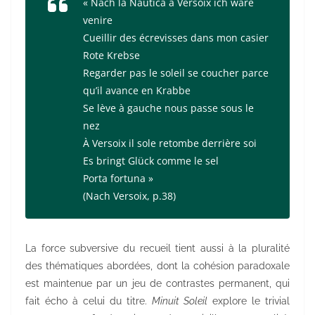
« Nach la Nautica à Versoix ich wäre
venire
Cueillir des écrevisses dans mon casier
Rote Krebse
Regarder pas le soleil se coucher parce
qu’il avance en Krabbe
Se lève à gauche nous passe sous le
nez
À Versoix il sole retombe derrière soi
Es bringt Glück comme le sel
Porta fortuna »
(
Nach Versoix
, p.38)
La force subversive du recueil tient aussi à la pluralité
des thématiques abordées, dont la cohésion paradoxale
est maintenue par un jeu de contrastes permanent, qui
fait écho à celui du titre.
Minuit Soleil
explore le trivial