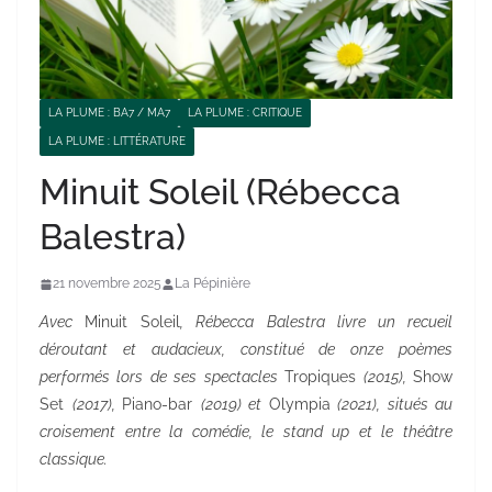
LA PLUME : BA7 / MA7
LA PLUME : CRITIQUE
LA PLUME : LITTÉRATURE
Minuit Soleil (Rébecca
Balestra)
21 novembre 2025
La Pépinière
Avec
Minuit Soleil
, Rébecca Balestra livre un recueil
déroutant et audacieux, constitué de onze poèmes
performés lors de ses spectacles
Tropiques
(2015),
Show
Set
(2017),
Piano-bar
(2019) et
Olympia
(2021), situés au
croisement entre la comédie, le stand up et le théâtre
classique.