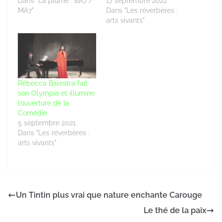
Dans "La plume : BA7 /
17 septembre 2022
MA7"
Dans "Les réverbères :
arts vivants"
Rébecca Balestra fait
son Olympia et illumine
l’ouverture de la
Comédie
5 septembre 2021
Dans "Les réverbères :
arts vivants"
Un Tintin plus vrai que nature enchante Carouge
Le thé de la paix