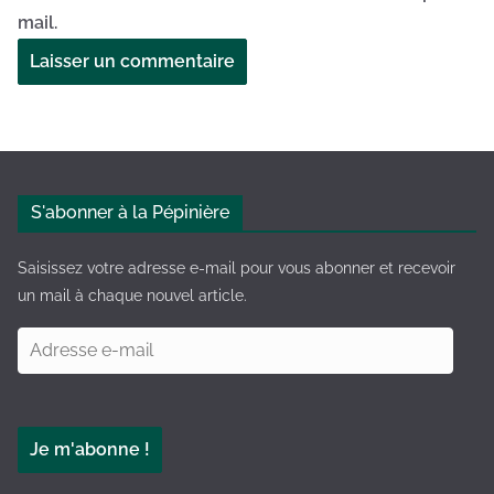
mail.
A
l
t
e
S'abonner à la Pépinière
r
n
Saisissez votre adresse e-mail pour vous abonner et recevoir
a
un mail à chaque nouvel article.
t
A
i
d
v
r
e
e
:
Je m'abonne !
s
s