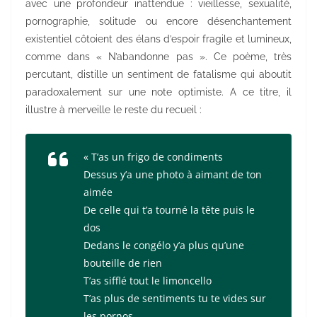
avec une profondeur inattendue : vieillesse, sexualité,
pornographie, solitude ou encore désenchantement
existentiel côtoient des élans d’espoir fragile et lumineux,
comme dans « N’abandonne pas ». Ce poème, très
percutant, distille un sentiment de fatalisme qui aboutit
paradoxalement sur une note optimiste. A ce titre, il
illustre à merveille le reste du recueil :
« T’as un frigo de condiments
Dessus y’a une photo à aimant de ton
aimée
De celle qui t’a tourné la tête puis le
dos
Dedans le congélo y’a plus qu’une
bouteille de rien
T’as sifflé tout le limoncello
T’as plus de sentiments tu te vides sur
les pornos