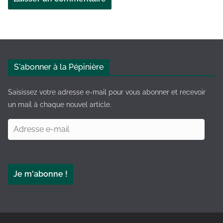
A
l
t
e
S'abonner à la Pépinière
r
n
Saisissez votre adresse e-mail pour vous abonner et recevoir
a
un mail à chaque nouvel article.
t
A
i
d
v
r
e
e
:
Je m'abonne !
s
s
e
e