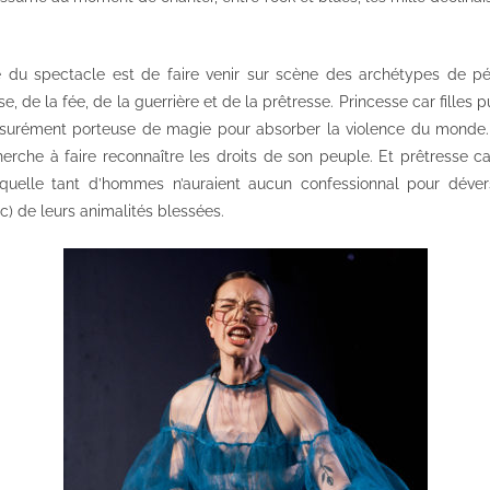
 du spectacle est de faire venir sur scène des archétypes de pér
, de la fée, de la guerrière et de la prêtresse. Princesse car filles pu
assurément porteuse de magie pour absorber la violence du monde.
cherche à faire reconnaître les droits de son peuple. Et prêtresse c
quelle tant d’hommes n’auraient aucun confessionnal pour dévers
ic) de leurs animalités blessées.