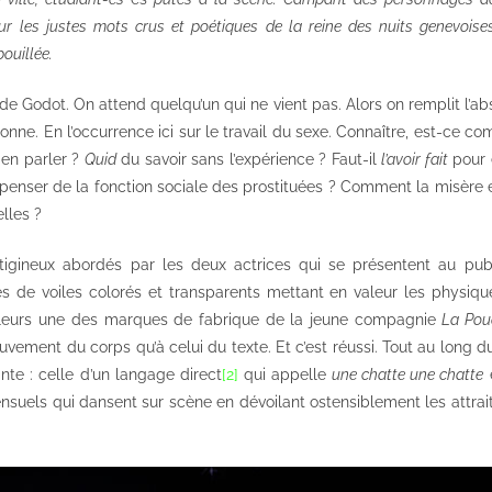
eur les justes mots crus et poétiques de la reine des nuits genevoise
pouillée.
 de Godot. On attend quelqu’un qui ne vient pas. Alors on remplit l’ab
ionne. En l’occurrence ici sur le travail du sexe. Connaître, est-ce c
 en parler ?
Quid
du savoir sans l’expérience ? Faut-il
l’avoir fait
pour 
e penser de la fonction sociale des prostituées ? Comment la misère 
lles ?
tigineux abordés par les deux actrices qui se présentent au publ
es de voiles colorés et transparents mettant en valeur les physique
ailleurs une des marques de fabrique de la jeune compagnie
La Pou
vement du corps qu’à celui du texte. Et c’est réussi. Tout au long du
nte : celle d’un langage direct
[2]
qui appelle
une chatte une chatte
e
ensuels qui dansent sur scène en dévoilant ostensiblement les attra