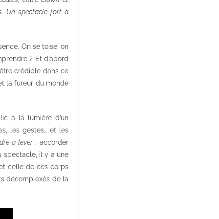
s. Un spectacle fort à
sence. On se toise, on
omprendre ? Et d’abord
être crédible dans ce
et la fureur du monde
ic à la lumière d’un
s, les gestes… et les
dre à lever
: accorder
 spectacle, il y a une
t celle de ces corps
its décomplexés de la