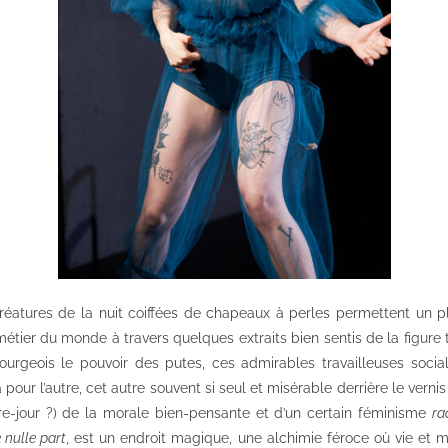
créatures de la nuit coiffées de chapeaux à perles permettent un p
métier du monde à travers quelques extraits bien sentis de la figure t
ourgeois le pouvoir des putes, ces admirables travailleuses soci
pour l’autre, cet autre souvent si seul et misérable derrière le vernis 
re-jour ?) de la morale bien-pensante et d’un certain féminisme
ra
e nulle part
, est un endroit magique, une alchimie féroce où vie et m