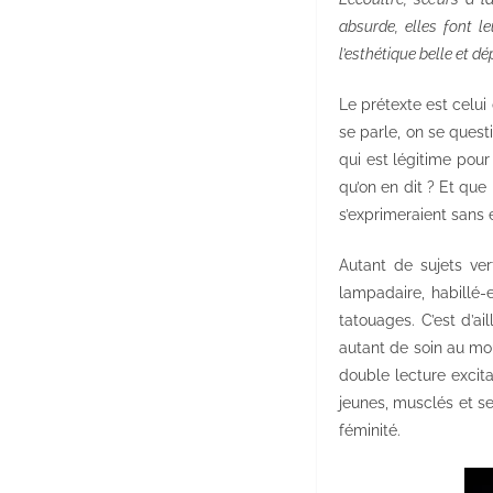
absurde, elles font l
l’esthétique belle et dé
Le prétexte est celui
se parle, on se quest
qui est légitime pour
qu’on en dit ? Et qu
s’exprimeraient sans e
Autant de sujets ver
lampadaire, habillé-
tatouages. C’est d’
autant de soin au mou
double lecture excita
jeunes, musclés et s
féminité.