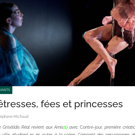
IVANTS
êtresses, fées et princesses
téphane Michaud
e Grisélidis Réal revient aux Amis
[1]
avec
Contre-jour
, première créat
 ville, étudiant-es
ès
putes à la scène. Campant des personnages dé