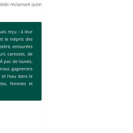
élidis réclamant qu’on
is reçu : à leur
et le mépris des
ystère, entourées
urs caresses, de
 À pas de louves,
, nous gagnerons
et l’eau dans le
entes, femmes et