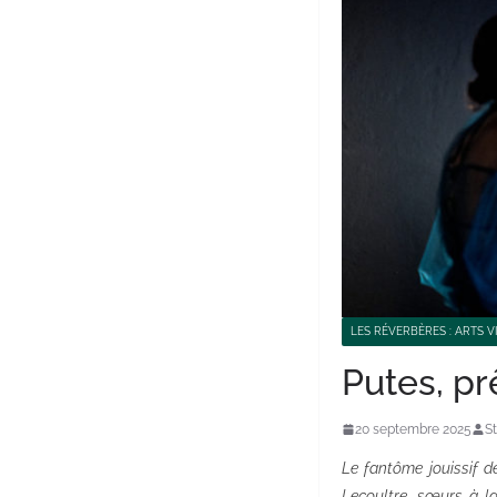
LES RÉVERBÈRES : ARTS V
Putes, pr
20 septembre 2025
S
Le fantôme jouissif d
Lecoultre, sœurs à la