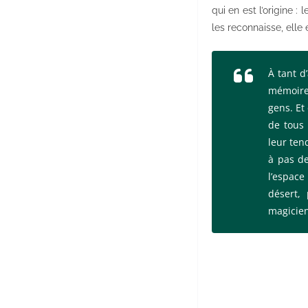
qui en est l’origine 
les reconnaisse, elle 
À tant d
mémoire,
gens. Et
de tous 
leur ten
à pas de
l’espace
désert, 
magicien