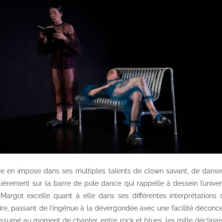
tre en impose dans ses multiples talents de clown savant, de danseu
lièrement sur la barre de pole dance qui rappelle à dessein l’univer
argot excelle quant à elle dans ses différentes interprétations 
ire, passant de l’ingénue à la dévergondée avec une facilité déconc
umé au moment de chanter, entre rock et blues, les mille déclinaiso