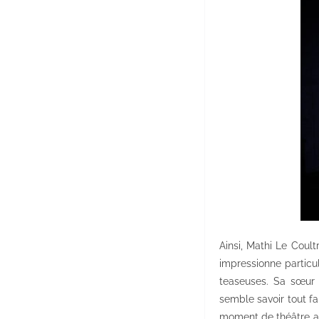
Ainsi, Mathi Le Coul
impressionne particu
teaseuses. Sa sœur M
semble savoir tout fa
moment de théâtre ass