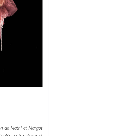
ion de Mathi et Margot
calés, entre clown et