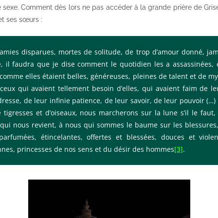
: le sexe. Comment dès lors ne pas accéder à la grande prière de Gris
et ses sœurs :
’amies disparues, mortes de solitude, de trop d’amour donné, jama
 il faudra que je dise comment le quotidien les a assassinées, 
 comme elles étaient belles, généreuses, pleines de talent et de m
ceux qui avaient tellement besoin d’elles, qui avaient faim de le
dresse, de leur infinie patience, de leur savoir, de leur pouvoir (…)
 tigresses et d’oiseaux, nous marcherons sur la lune s’il le faut
 qui nous revient, à nous qui sommes le baume sur les blessures, 
parfumées, étincelantes, offertes et blessées, douces et viol
nes, princesses de nos sens et du désir des hommes
[3]
.