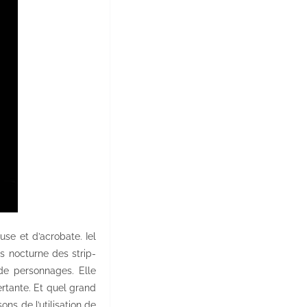
se et d’acrobate. Iel
s nocturne des strip-
de personnages. Elle
ertante. Et quel grand
ns de l’utilisation de