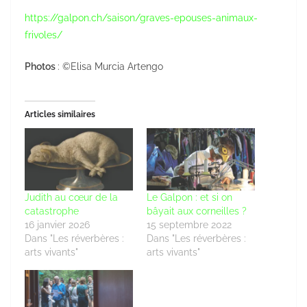
https://galpon.ch/saison/graves-epouses-animaux-
frivoles/
Photos
: ©Elisa Murcia Artengo
Articles similaires
Judith au cœur de la
Le Galpon : et si on
catastrophe
bâyait aux corneilles ?
16 janvier 2026
15 septembre 2022
Dans "Les réverbères :
Dans "Les réverbères :
arts vivants"
arts vivants"