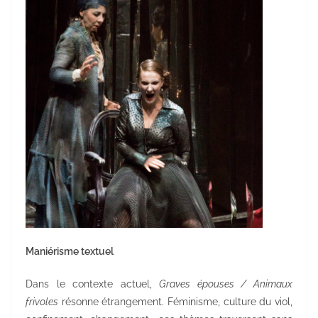
Maniérisme textuel
Dans le contexte actuel,
Graves épouses / Animaux
frivoles
résonne étrangement. Féminisme, culture du viol,