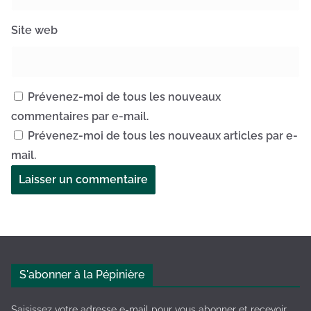
Site web
Prévenez-moi de tous les nouveaux
commentaires par e-mail.
Prévenez-moi de tous les nouveaux articles par e-
mail.
A
l
t
e
S'abonner à la Pépinière
r
n
Saisissez votre adresse e-mail pour vous abonner et recevoir