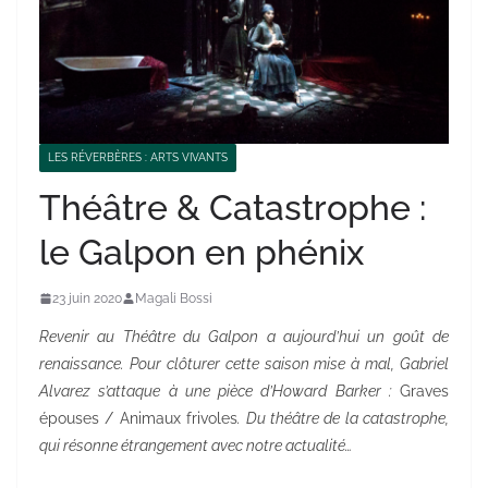
LES RÉVERBÈRES : ARTS VIVANTS
Théâtre & Catastrophe :
le Galpon en phénix
23 juin 2020
Magali Bossi
Revenir au Théâtre du Galpon a aujourd’hui un goût de
renaissance. Pour clôturer cette saison mise à mal, Gabriel
Alvarez s’attaque à une pièce d’Howard Barker :
Graves
épouses / Animaux frivoles
. Du théâtre de la catastrophe,
qui résonne étrangement avec notre actualité…