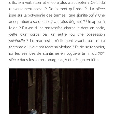
difficile à verbaliser et encore plus à accepter ? Celui du
renversement social ? De la mort qui rôde ?… La pièce
joue sur la polysémie des termes : que signifie
oui
? Une
acceptation à se donner ? Un refus déguisé ? Un appel à
l’aide ? Est-ce d’une
possession
charnelle dont on parle,
celle d’un corps par un autre, ou une possession
spirituelle
? Le mari est-il réellement vivant… ou simple
fantôme qui veut
posséder
sa victime ? Et de se rappeler,
e
ici, les séances de spiritisme en vogue à la fin du XIX
siècle dans les salons bourgeois, Victor Hugo en tête…