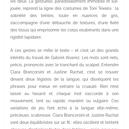
les deux. La gestuelle, paradoxalement immobile et sur-
jouée, reprend la ligne des costumes de Toni Texeira : la
sobriété des teintes, toute en nuances de gris,
s’accompagne d’une débauche de textures, d’une fixité
des tissus qui emprisonne les corps exubérants dans une
rigidité lapidaire.
À ces gestes se mêle le texte – et c’est un des grands
intérêts du travail de Gabriel Alvarez. Les mots sont nets,
précis, prononcés avec le tranchant du scalpel. Entendre
Clara Brancorsini et Justine Ruchat, c’est se trouver
devant deux légistes de la langue, qui dissèquent les
phrases pour mieux en extraire la cruauté. Rien n’est
laissé au hasard et chaque mot s’accorde à son
mouvement, lent ou rapide, maniéré ou vulgaire. Ces
variations de jeu font écho à la langue elle-même,
précieuse, scabreuse. Clara Brancorsini et Justine Ruchat
sont deux équilibristes sur un fil : elles oscillent et tentent