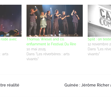
 rode avec
Thomas Wiesel and co.
Split : on test
enflamment le Festival Du Rire
12 novembre 
10 mai 2025
Dans "Les réve
: arts
Dans "Les réverbères : arts
vivants"
vivants"
tre réalité
Guinée : Jérôme Richer