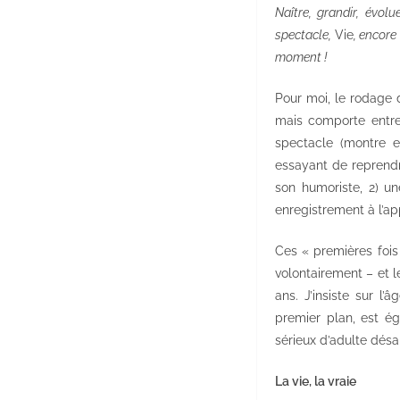
Naître, grandir, évol
spectacle,
Vie
, encore
moment !
Pour moi, le rodage
mais comporte entre 
spectacle (montre e
essayant de reprendre
son humoriste, 2) un
enregistrement à l’app
Ces « premières fois 
volontairement – et l
ans. J’insiste sur l’
premier plan, est é
sérieux d’adulte dés
La vie, la vraie