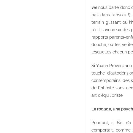
Vie
nous parle donc de
pas dans l’absolu !)
terrain glissant où 
récit savoureux des 
rapports parents-enf
douche, ou les vérit
lesquelles chacun peu
Si Yoann Provenzano v
touche d’autodérisi
contemporains, des sp
de l’intimité sans c
art d’équilibriste.
Le rodage, une psyc
Pourtant, si
Vie
m’a t
comportait, comme s