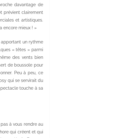
approche davantage de
t prévient clairement
ciales et artistiques.
ra encore mieux ! »
c apportant un rythme
lques « têtes » parmi
 même des vents bien
 sert de boussole pour
donner. Peu à peu, ce
psy qui se servirait du
 spectacle touche à sa
z pas à vous rendre au
hore qui créent et qui