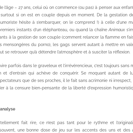
 l’âge – 27 ans, celui où on commence (ou pas) à penser aux enfants
… surtout si on est en couple depuis en moment. De la gestation 
l’humoriste hésite à s’embarquer, on le comprend !) à celle d’une
premiers instants d’un éléphanteau, ou quand la chaîne
Animaux
s’in
ants à la gestion de son couple (comment relancer la flamme en fai
és mensongères du porno), les gags servent autant à mettre en val
t se retrouver qu’à détendre l’atmosphère et à susciter la réflexion.
ire parfois dans le graveleux et l’irrévérencieux, c’est toujours san
on et d’entrain qui achève de conquérir. Se moquant autant de
ectateurs que de ses proches, il le fait sans acrimonie ni irrespect, 
éder à la censure bien-pensante de la liberté d’expression humoris
hanalyse
ellement fait rire, ce n’est pas tant pour le rythme et l’origina
ouvent, une bonne dose de jeu sur les accents des uns et des 