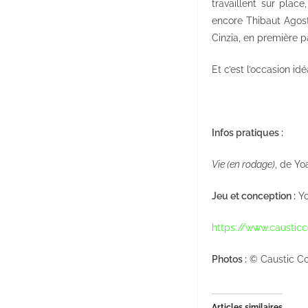
travaillent sur plac
encore Thibaut Agost
Cinzia, en première p
Et c’est l’occasion id
Infos pratiques :
Vie (en rodage)
, de Yo
Jeu et conception :
Yo
https://www.causti
Photos :
© Caustic C
Articles similaires