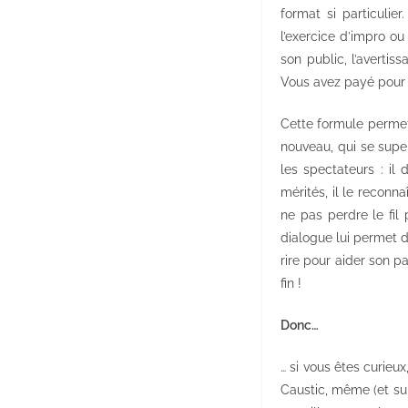
format si particulie
l’exercice d’impro o
son public, l’avertis
Vous avez payé pour v
Cette formule permet
nouveau, qui se supe
les spectateurs : il
mérités, il le reconn
ne pas perdre le fil
dialogue lui permet de
rire pour aider son p
fin !
Donc…
… si vous êtes curieu
Caustic, même (et sur