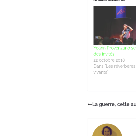
Yoann Provenzano se
des invités
22 octobre 2018
Dans "Les réverbères 
vivants"
La guerre, cette au