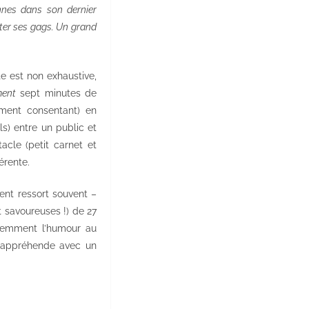
ennes dans son dernier
ster ses gags. Un grand
e est non exhaustive,
ment
sept minutes de
ement consentant) en
ls) entre un public et
acle (petit carnet et
érente.
cent ressort souvent –
t savoureuses !) de 27
idemment l’humour au
n appréhende avec un