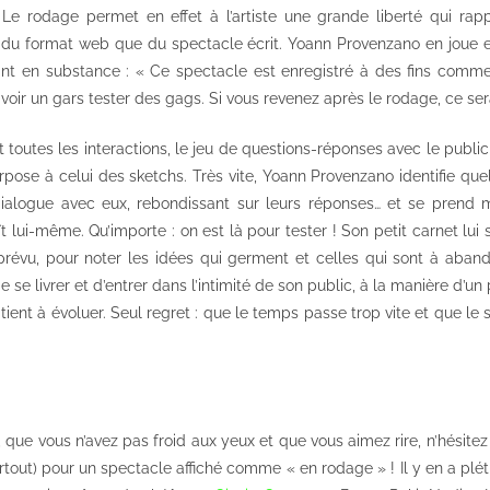
r. Le rodage permet en effet à l’artiste une grande liberté qui r
u du format web que du spectacle écrit. Yoann Provenzano en joue e
sant en substance : « Ce spectacle est enregistré à des fins commer
oir un gars tester des gags. Si vous revenez après le rodage, ce se
 toutes les interactions, le jeu de questions-réponses avec le publi
rpose à celui des sketchs. Très vite, Yoann Provenzano identifie que
 dialogue avec eux, rebondissant sur leurs réponses… et se prend
aît lui-même. Qu’importe : on est là pour tester ! Son petit carnet lui
 prévu, pour noter les idées qui germent et celles qui sont à aban
 se livrer et d’entrer dans l’intimité de son public, à la manière d’un 
atient à évoluer. Seul regret : que le temps passe trop vite et que le
x, que vous n’avez pas froid aux yeux et que vous aimez rire, n’hésite
tout) pour un spectacle affiché comme « en rodage » ! Il y en a plét