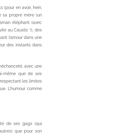
 (pour en avoir, hein,
de sa propre mère (un
 maman éléphant (avec
vite au Caustic !), des
sant l’amour dans une
eur des instants dans
s méchanceté, avec une
 lui-même que de ses
respectant les limites
tique. L’humour comme
lité de ses gags (qui
autres) que pour son