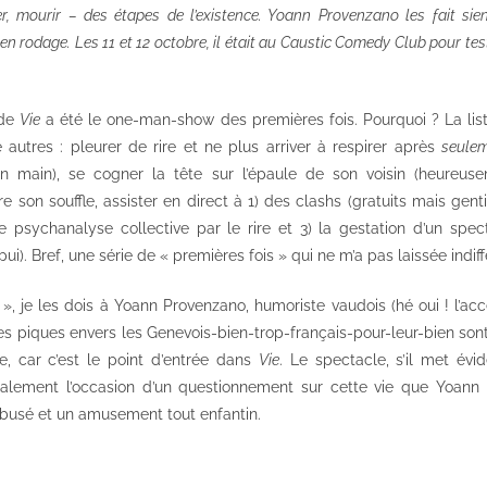
uer, mourir – des étapes de l’existence. Yoann Provenzano les fait si
 en rodage. Les 11 et 12 octobre, il était au Caustic Comedy Club pour te
 de
Vie
a été le one-man-show des premières fois. Pourquoi ? La list
autres : pleurer de rire et ne plus arriver à respirer après
seule
n main), se cogner la tête sur l’épaule de son voisin (heureus
 son souffle, assister en direct à 1) des clashs (gratuits mais genti
e psychanalyse collective par le rire et 3) la gestation d’un spect
ui). Bref, une série de « premières fois » qui ne m’a pas laissée indiff
», je les dois à Yoann Provenzano, humoriste vaudois (hé oui ! l’ac
es piques envers les Genevois-bien-trop-français-pour-leur-bien son
âge, car c’est le point d’entrée dans
Vie
. Le spectacle, s’il met év
galement l’occasion d’un questionnement sur cette vie que Yoan
abusé et un amusement tout enfantin.