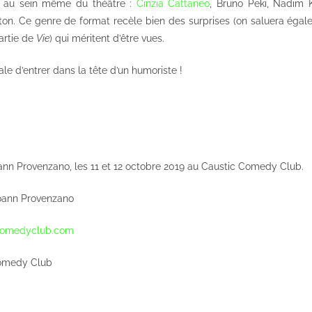
e, au sein même du théâtre :
Cinzia Cattaneo
, Bruno Peki, Nadim 
on. Ce genre de format recèle bien des surprises (on saluera éga
artie de
Vie
) qui méritent d’être vues.
éale d’entrer dans la tête d’un humoriste !
ann Provenzano, les 11 et 12 octobre 2019 au Caustic Comedy Club.
ann Provenzano
ccomedyclub.com
omedy Club