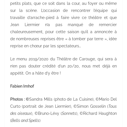
petits plats, que ce soit dans la cour, au foyer ou même
sur la scène. L’occasion de rencontrer l’équipe qui
travaille d’arrache-pied à faire vivre ce théâtre et que
Jean Liermier n’a pas manqué de remercier
chaleureusement, pour cette saison qu’il a annoncée à
de nombreuses reprises être « à tomber par terre », idée
reprise en chœur par les spectateurs…
Le menu 2019/2020 du Théâtre de Carouge, qui sera à
n’en pas douter crédité d’un 20/20, nous met déjà en
appétit. On a hâte d’y être !
Fabien Imhof
Photos : ©
Sandra Mills (photo de La Cuisine), ©Mario Del
Curto (portrait de Jean Liermier), ©Simon Gosselin (
Tous
des oiseaux
), ©Bruno-Lévy (
Sonnets
), ©Richard Haughton
(
Bells and Spells
)