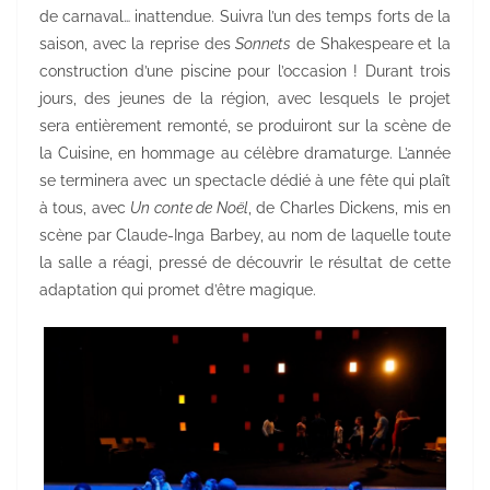
de carnaval… inattendue. Suivra l’un des temps forts de la
saison, avec la reprise des
Sonnets
de Shakespeare et la
construction d’une piscine pour l’occasion ! Durant trois
jours, des jeunes de la région, avec lesquels le projet
sera entièrement remonté, se produiront sur la scène de
la Cuisine, en hommage au célèbre dramaturge. L’année
se terminera avec un spectacle dédié à une fête qui plaît
à tous, avec
Un conte de Noël
, de Charles Dickens, mis en
scène par Claude-Inga Barbey, au nom de laquelle toute
la salle a réagi, pressé de découvrir le résultat de cette
adaptation qui promet d’être magique.