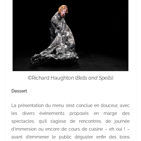
©Richard Haughton (
Bells and Spells
)
Dessert
La présentation du menu s’est conclue en douceur, avec
les divers événements proposés en marge des
spectacles, qu’il s’agisse de rencontres, de journée
d’immersion ou encore de cours de cuisine – eh oui ! –
avant d’emmener le public déguster enfin des bons