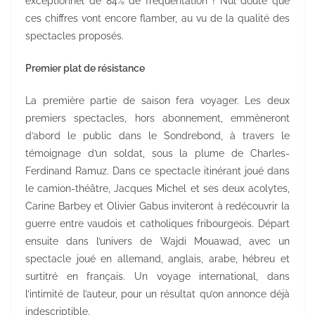
exceptionnel de 84% de fréquentation ! Nul doute que
ces chiffres vont encore flamber, au vu de la qualité des
spectacles proposés.
Premier plat de résistance
La première partie de saison fera voyager. Les deux
premiers spectacles, hors abonnement, emmèneront
d’abord le public dans le Sondrebond, à travers le
témoignage d’un soldat, sous la plume de Charles-
Ferdinand Ramuz. Dans ce spectacle itinérant joué dans
le camion-théâtre, Jacques Michel et ses deux acolytes,
Carine Barbey et Olivier Gabus inviteront à redécouvrir la
guerre entre vaudois et catholiques fribourgeois. Départ
ensuite dans l’univers de Wajdi Mouawad, avec un
spectacle joué en allemand, anglais, arabe, hébreu et
surtitré en français. Un voyage international, dans
l’intimité de l’auteur, pour un résultat qu’on annonce déjà
indescriptible.