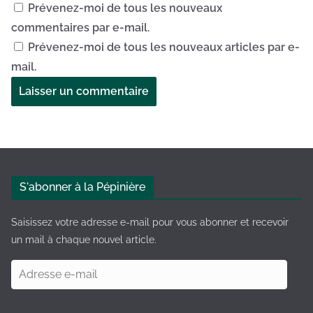
Prévenez-moi de tous les nouveaux
commentaires par e-mail.
Prévenez-moi de tous les nouveaux articles par e-
mail.
A
l
t
e
S'abonner à la Pépinière
r
n
Saisissez votre adresse e-mail pour vous abonner et recevoir
a
un mail à chaque nouvel article.
t
A
i
d
v
r
e