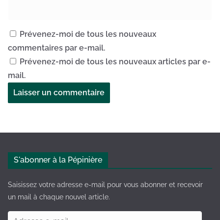
Prévenez-moi de tous les nouveaux
commentaires par e-mail.
Prévenez-moi de tous les nouveaux articles par e-
mail.
A
l
t
e
S'abonner à la Pépinière
r
n
Saisissez votre adresse e-mail pour vous abonner et recevoir
a
un mail à chaque nouvel article.
t
A
i