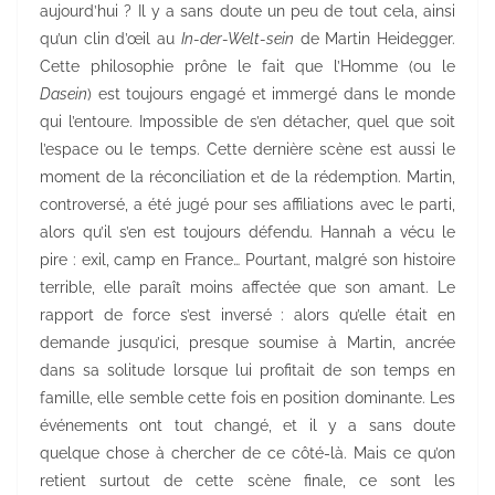
aujourd’hui ? Il y a sans doute un peu de tout cela, ainsi
qu’un clin d’œil au
In-der-Welt-sein
de Martin Heidegger.
Cette philosophie prône le fait que l’Homme (ou le
Dasein
) est toujours engagé et immergé dans le monde
qui l’entoure. Impossible de s’en détacher, quel que soit
l’espace ou le temps. Cette dernière scène est aussi le
moment de la réconciliation et de la rédemption. Martin,
controversé, a été jugé pour ses affiliations avec le parti,
alors qu’il s’en est toujours défendu. Hannah a vécu le
pire : exil, camp en France… Pourtant, malgré son histoire
terrible, elle paraît moins affectée que son amant. Le
rapport de force s’est inversé : alors qu’elle était en
demande jusqu’ici, presque soumise à Martin, ancrée
dans sa solitude lorsque lui profitait de son temps en
famille, elle semble cette fois en position dominante. Les
événements ont tout changé, et il y a sans doute
quelque chose à chercher de ce côté-là. Mais ce qu’on
retient surtout de cette scène finale, ce sont les