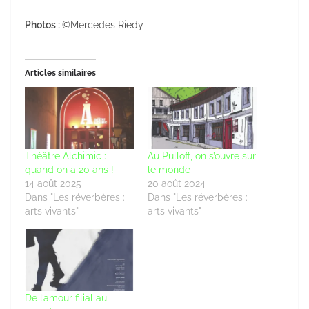
Photos :
©Mercedes Riedy
Articles similaires
Théâtre Alchimic :
Au Pulloff, on s’ouvre sur
quand on a 20 ans !
le monde
14 août 2025
20 août 2024
Dans "Les réverbères :
Dans "Les réverbères :
arts vivants"
arts vivants"
De l’amour filial au