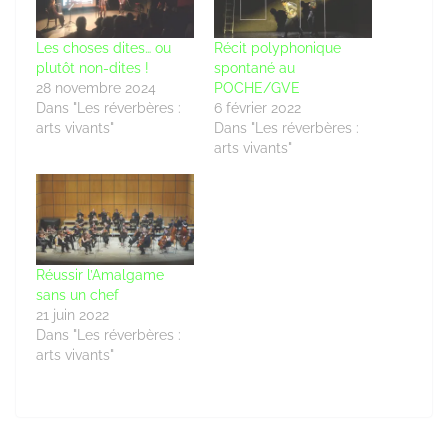
Les choses dites… ou
Récit polyphonique
plutôt non-dites !
spontané au
28 novembre 2024
POCHE/GVE
Dans "Les réverbères :
6 février 2022
arts vivants"
Dans "Les réverbères :
arts vivants"
Réussir l’Amalgame
sans un chef
21 juin 2022
Dans "Les réverbères :
arts vivants"