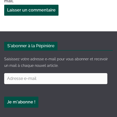
mail.
A
l
t
e
S'abonner à la Pépinière
r
n
Saisissez votre adresse e-mail pour vous abonner et recevoir
a
un mail à chaque nouvel article.
t
A
i
d
v
r
e
e
:
Je m'abonne !
s
s
e