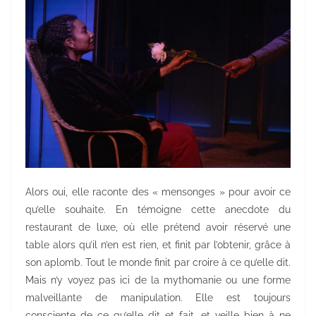
Alors oui, elle raconte des « mensonges » pour avoir ce
qu’elle souhaite. En témoigne cette anecdote du
restaurant de luxe, où elle prétend avoir réservé une
table alors qu’il n’en est rien, et finit par l’obtenir, grâce à
son aplomb. Tout le monde finit par croire à ce qu’elle dit.
Mais n’y voyez pas ici de la mythomanie ou une forme
malveillante de manipulation. Elle est toujours
consciente de ce qu’elle dit et fait, et veille bien à ne