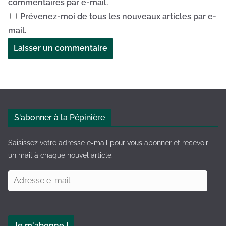
commentaires par e-mail.
Prévenez-moi de tous les nouveaux articles par e-
mail.
A
l
t
e
S'abonner à la Pépinière
r
n
Saisissez votre adresse e-mail pour vous abonner et recevoir
a
un mail à chaque nouvel article.
t
A
i
d
v
r
e
e
:
Je m'abonne !