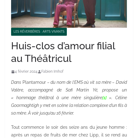
LES RÉVERBÈRES : ARTS VIVANTS
Huis-clos d’amour filial
au Théâtricul
4 février 2024
Fabien Imhof
Dans
Plantamour
– du nom de l’EMS où vit sa mère – David
Valère, accompagné de Safi Martin Yé, propose un
« hommage théâtral à une mère singulière
[1]
». Céline
Goormaghtigh y met en scène la relation complexe d’un fils à
sa mère. À voir jusqu’au 16 février.
Tout commence le soir des seize ans du jeune homme :
après un repas de fruits de mer chez Lipp, il se rend au