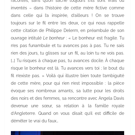
racontés, sans qu’on sache toujours s’ils sont vrais ou
inventés – dans l’histoire de cette mère fictive comme
dans celle qui l’a inspirée, d’ailleurs ! On se trouve
toujours sur le fil entre les deux, ce qui nous rappelle
cette citation de Philippe Delerm, en préambule de son
ouvrage intitulé
Le bonheur
: « Le bonheur est fragile. Tu
n’es pas funambule et tu avances pas à pas. Tu ne sais
rien des jours, tu glisses sur un fil, au loin tu ne vois pas.
[…] Tu risques à chaque pas, tu avances docile. À chaque
risque le bonheur est là. Tu avances vers toi ; le bout du
fil n’existe pas. » Voilà qui illustre bien toute l’ambiguïté
de cette mère, pour qui rien n’est impossible : la pièce
évoque ses nombreux amants, sa lutte pour les droits
des noirs et des femmes, sa rencontre avec Angela Davis
devenue une sœur, sa relation à la famille royale
d’Angleterre. Quand on vous disait qu’il est difficile de
démêler le vrai du faux…