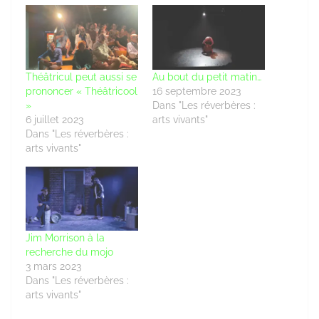
Théâtricul peut aussi se
Au bout du petit matin…
prononcer « Théâtricool
16 septembre 2023
»
Dans "Les réverbères :
6 juillet 2023
arts vivants"
Dans "Les réverbères :
arts vivants"
Jim Morrison à la
recherche du mojo
3 mars 2023
Dans "Les réverbères :
arts vivants"