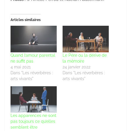
Articles similaires
Quand l’amour parental
Le Père ou la dérive de
ne suffit pas
la mémoire
4 mai 2021
24 janvier 2022
Dans "Les réverbères :
Dans "Les réverbères :
arts vivants"
arts vivants"
Les apparences ne sont
pas toujours ce qu’elles
semblent être