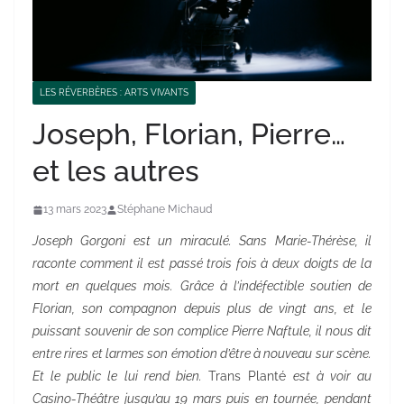
LES RÉVERBÈRES : ARTS VIVANTS
Joseph, Florian, Pierre…
et les autres
13 mars 2023
Stéphane Michaud
Joseph Gorgoni est un miraculé. Sans Marie-Thérèse, il
raconte comment il est passé trois fois à deux doigts de la
mort en quelques mois. Grâce à l’indéfectible soutien de
Florian, son compagnon depuis plus de vingt ans, et le
puissant souvenir de son complice Pierre Naftule, il nous dit
entre rires et larmes son émotion d’être à nouveau sur scène.
Et le public le lui rend bien.
Trans Planté
est à voir au
Casino-Théâtre jusqu’au 19 mars puis en tournée, pendant