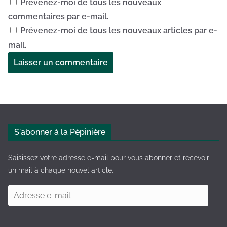
Prévenez-moi de tous les nouveaux
commentaires par e-mail.
Prévenez-moi de tous les nouveaux articles par e-
mail.
A
l
t
e
S'abonner à la Pépinière
r
n
Saisissez votre adresse e-mail pour vous abonner et recevoir
a
un mail à chaque nouvel article.
t
A
i
d
v
r
e