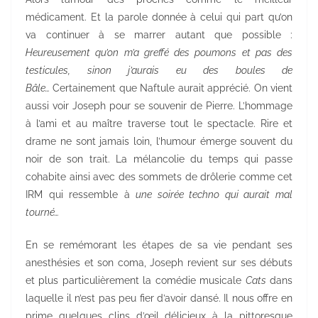
médicament. Et la parole donnée à celui qui part qu’on
va continuer à se marrer autant que possible :
Heureusement qu’on m’a greffé des poumons et pas des
testicules, sinon j’aurais eu des boules de
Bâle…
Certainement que Naftule aurait apprécié. On vient
aussi voir Joseph pour se souvenir de Pierre. L’hommage
à l’ami et au maître traverse tout le spectacle. Rire et
drame ne sont jamais loin, l’humour émerge souvent du
noir de son trait. La mélancolie du temps qui passe
cohabite ainsi avec des sommets de drôlerie comme cet
IRM qui ressemble à
une soirée techno qui aurait mal
tourné…
En se remémorant les étapes de sa vie pendant ses
anesthésies et son coma, Joseph revient sur ses débuts
et plus particulièrement la comédie musicale
Cats
dans
laquelle il n’est pas peu fier d’avoir dansé. Il nous offre en
prime quelques clins d’œil délicieux à la pittoresque