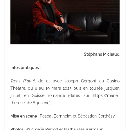
Stéphane Michaud
Infos pratiques :
Trans Planté
, de et avec Joseph Gorgoni, au Casino
Théâtre, du 8 au 19 mars 2023 puis en tounée jusqu’en
juillet en Suisse romande (dates sur https://marie-
therese.ch/#geneve)
Mise en scène
: Pascal Bernheim et Sébastien Corthésy
Photos :
© Amélie Perrod et Nathan Hausermann