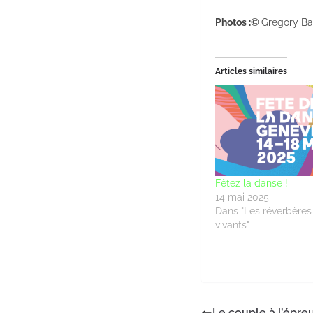
Photos :©
Gregory Ba
Articles similaires
Fêtez la danse !
14 mai 2025
Dans "Les réverbères 
vivants"
Le couple à l’épre