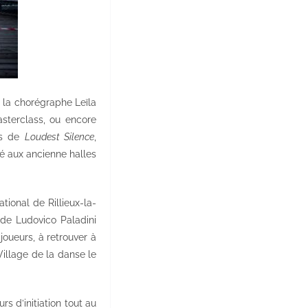
t la chorégraphe Leïla
sterclass, ou encore
ts de
Loudest Silence
,
é aux ancienne halles
ional de Rillieux-la-
de Ludovico Paladini
oueurs, à retrouver à
Village de la danse le
s d’initiation tout au