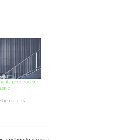
ents pour boucler
rsenic
rbères : arts
mps à même le corps