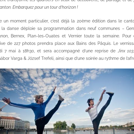
 canton. Embarquez pour un tour d’horizon !
e un moment particulier, c’est déjà la 20ème édition dans le cant
e la danse déploie sa programmation dans neuf communes – Gen
gnon, Bernex, Plan-les-Ouates et Vernier toute la semaine.
Pour 
tive de 227 photos prendra place aux Bains des Pâquis. Le verniss
jeudi 7 mai à 18h30, et sera accompagné d’une reprise de
Jinx 103
ábor Varga & József Trefeli
, ainsi que d’une soirée au rythme de l’af