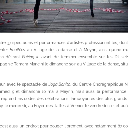
tre 37 spectacles et performances d’artistes professionnel-les, don
enter
Bouffées
au Village de la danse et à Meyrin, ainsi qu’une ma
on délirant
Faking it
, avant de terminer ensemble sur les DJ se
gnie Tamara Mancini le dimanche soir au Village de la danse, situ
neur, avec le spectacle de
Joga Bonito
, du Centre Chorégraphique Nat
amedi 9 et dimanche 10 mai à Meyrin, mais aussi la performance 
 reprend les codes des célébrations flamboyantes des plus grands j
 le mercredi, au Foyer des Tattes à Vernier le vendredi soir, et au 
c’est aussi un endroit pour bouger librement, avec notamment 87 cour