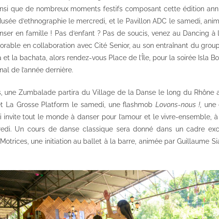
nsi que de nombreux moments festifs composant cette édition anni
usée d’ethnographie le mercredi, et le Pavillon ADC le samedi, anim
ser en famille ! Pas d’enfant ? Pas de soucis, venez au Dancing à l
rable en collaboration avec Cité Senior, au son entraînant du gro
 et la bachata, alors rendez-vous Place de l’Île, pour la soirée Isla Bo
l de l’année dernière.
, une Zumbalade partira du Village de la Danse le long du Rhône av
t La Grosse Platform le samedi, une flashmob
Lovons-nous !
, une
ui invite tout le monde à danser pour l’amour et le vivre-ensemble, 
dredi. Un cours de danse classique sera donné dans un cadre exc
otrices, une initiation au ballet à la barre, animée par Guillaume S