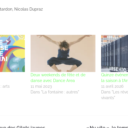
tardon, Nicolas Dupraz
Deux weekends de fête et de
Quinze événem
danse avec Dance Area
la saison à l’A
: arts
11 mai 2023
11 avril 2026
Dans "La fontaine : autres"
Dans "Les réve
vivants"
uve des Gilets jaunes
« Nu vite », le te