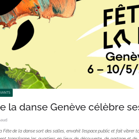
IVANTS
e la danse Genève célèbre ses
saud
 Fête de la danse sort des salles, envahit l’espace public et fait vibrer 
ent transforme les quartiers en lieux de découverte, de partage et de 