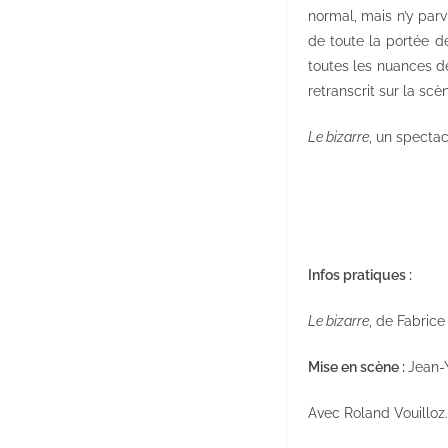
normal, mais n’y parv
de toute la portée de
toutes les nuances de
retranscrit sur la scèn
Le bizarre
, un specta
Infos pratiques :
Le bizarre
, de Fabrice
Mise en scène :
Jean-
Avec Roland Vouilloz.