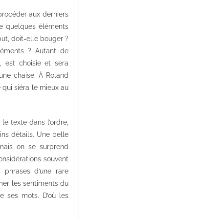
 procéder aux derniers
t de quelques éléments
ut, doit-elle bouger ?
léments ? Autant de
 est choisie et sera
une chaise. À Roland
 qui siéra le mieux au
 le texte dans l’ordre,
ins détails. Une belle
 mais on se surprend
onsidérations souvent
s phrases d’une rare
imer les sentiments du
e ses mots. D’où les