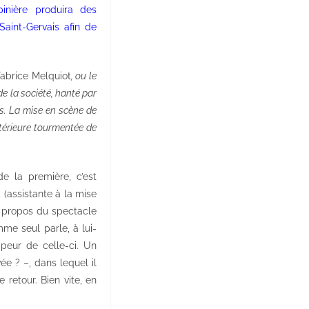
pinière produira des
Saint-Gervais
afin de
Fabrice Melquiot
, ou le
 la société, hanté par
as. La mise en scène de
ntérieure tourmentée de
e la première, c’est
 (assistante à la mise
e propos du spectacle
me seul parle, à lui-
peur de celle-ci. Un
ée ? –, dans lequel il
retour. Bien vite, en