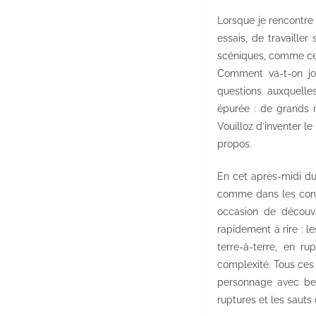
Lorsque je rencontre 
essais, de travailler
scéniques, comme cett
Comment va-t-on jo
questions auxquelle
épurée : de grands 
Vouilloz d’inventer l
propos.
En cet après-midi du 5
comme dans les condit
occasion de découvr
rapidement à rire : 
terre-à-terre, en r
complexité. Tous ces 
personnage avec bea
ruptures et les sauts d