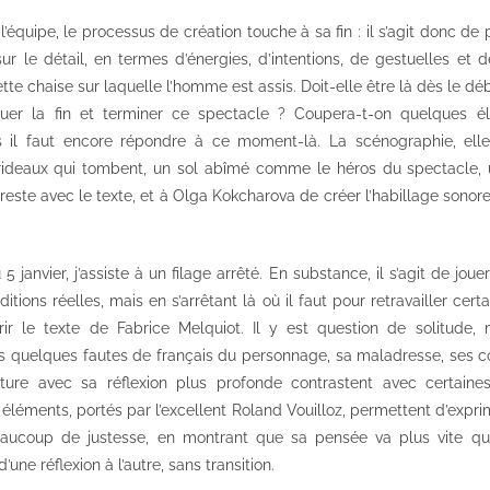
l’équipe, le processus de création touche à sa fin : il s’agit donc de
 sur le détail, en termes d’énergies, d’intentions, de gestuelles e
e chaise sur laquelle l’homme est assis. Doit-elle être là dès le déb
uer la fin et terminer ce spectacle ? Coupera-t-on quelques é
s il faut encore répondre à ce moment-là. La scénographie, elle,
rideaux qui tombent, un sol abîmé comme le héros du spectacle, 
e reste avec le texte, et à Olga Kokcharova de créer l’habillage sonore
 janvier, j’assiste à un filage arrêté. En substance, il s’agit de jouer
ions réelles, mais en s’arrêtant là où il faut pour retravailler certa
ir le texte de Fabrice Melquiot. Il y est question de solitude,
les quelques fautes de français du personnage, sa maladresse, ses c
upture avec sa réflexion plus profonde contrastent avec certaine
éléments, portés par l’excellent Roland Vouilloz, permettent d’expr
ucoup de justesse, en montrant que sa pensée va plus vite qu
’une réflexion à l’autre, sans transition.