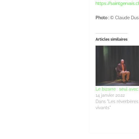
https://saintgervais.
Photo :
© Claude Dus
Articles similaires
Le bizarre : seul avec
14 janvier 2022
Dans "Les réverbères 
vivants"