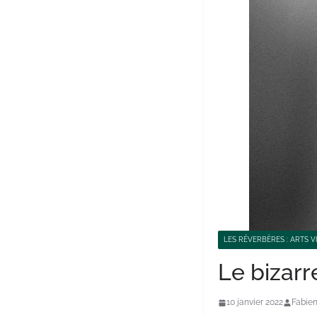
LES RÉVERBÈRES : ARTS V
Le bizarr
10 janvier 2022
Fabien