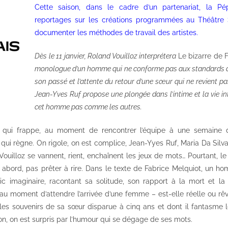
Cette saison, dans le cadre d’un partenariat, la Pé
reportages sur les créations programmées au
Théâtre 
documenter les méthodes de travail des artistes.
Dès le 11 janvier, Roland Vouilloz interprétera
Le bizarre de 
monologue d’un homme qui ne conforme pas aux standards de
son passé et l’attente du retour d’une sœur qui ne revient p
Jean-Yves Ruf propose une plongée dans l’intime et la vie i
cet homme pas comme les autres.
qui frappe, au moment de rencontrer l’équipe à une semaine d
ui règne. On rigole, on est complice, Jean-Yyes Ruf, Maria Da Silva
Vouilloz se vannent, rient, enchaînent les jeux de mots… Pourtant, l
abord, pas prêter à rire. Dans le texte de Fabrice Melquiot, un hom
 imaginaire, racontant sa solitude, son rapport à la mort et la 
au moment d’attendre l’arrivée d’une femme – est-elle réelle ou rêv
les souvenirs de sa sœur disparue à cinq ans et dont il fantasme le 
tion, on est surpris par l’humour qui se dégage de ses mots.