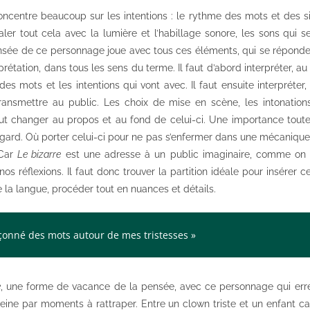
concentre beaucoup sur les intentions : le rythme des mots et des s
 caler tout cela avec la lumière et l’habillage sonore, les sons qui 
pensée de ce personnage joue avec tous ces éléments, qui se réponde
prétation, dans tous les sens du terme. Il faut d’abord interpréter, a
s mots et les intentions qui vont avec. Il faut ensuite interpréter
transmettre au public. Les choix de mise en scène, les intonatio
ut changer au propos et au fond de celui-ci. Une importance toute p
egard. Où porter celui-ci pour ne pas s’enfermer dans une mécanique
 Car
Le bizarre
est une adresse à un public imaginaire, comme on le
nos réflexions. Il faut donc trouver la partition idéale pour insérer c
e la langue, procéder tout en nuances et détails.
açonné des mots autour de mes tristesses »
e
, une forme de vacance de la pensée, avec ce personnage qui erre
 peine par moments à rattraper. Entre un clown triste et un enfant can