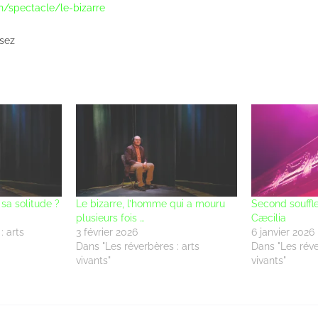
ch/spectacle/le-bizarre
sez
 sa solitude ?
Le bizarre, l’homme qui a mouru
Second souffle
plusieurs fois …
Cæcilia
: arts
3 février 2026
6 janvier 2026
Dans "Les réverbères : arts
Dans "Les réve
vivants"
vivants"