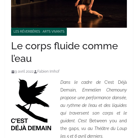
LES RÉVERBÈRES : ARTS VIVANTS
Le corps fluide comme
l’eau
9 avril 2022
Fabien Imhof
Dans le cadre de
C’est Déjà
Demain
, Emmelien Chemouny
propose une performance dansée,
au rythme de l’eau et des liquides
qui traversent son corps et le
guident. C’est
Between you and
the gaps
, vu au Théâtre du Loup
les 5 et 6 avril derniers.