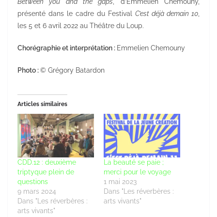
Between you and the gaps
, d’Emmelien Chemouny,
présenté dans le cadre du Festival
C’est déjà demain 10
,
les 5 et 6 avril 2022 au Théâtre du Loup.
Chorégraphie et interprétation :
Emmelien Chemouny
Photo :
© Grégory Batardon
Articles similaires
CDD.12 : deuxième
La beauté se paie ;
triptyque plein de
merci pour le voyage
questions
1 mai 2023
9 mars 2024
Dans "Les réverbères :
Dans "Les réverbères :
arts vivants"
arts vivants"