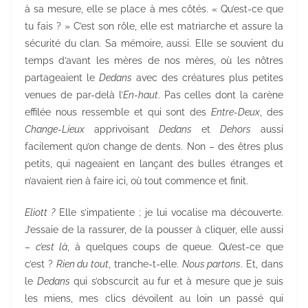
à sa mesure, elle se place à mes côtés. « Qu’est-ce que
tu fais ? » C’est son rôle, elle est matriarche et assure la
sécurité du clan. Sa mémoire, aussi. Elle se souvient du
temps d’avant les mères de nos mères, où les nôtres
partageaient le
Dedans
avec des créatures plus petites
venues de par-delà l’
En-haut
. Pas celles dont la carène
effilée nous ressemble et qui sont des
Entre-Deux
, des
Change-Lieux
apprivoisant
Dedans
et
Dehors
aussi
facilement qu’on change de dents. Non – des êtres plus
petits, qui nageaient en lançant des bulles étranges et
n’avaient rien à faire ici, où tout commence et finit.
Eliott ?
Elle s’impatiente ; je lui vocalise ma découverte.
J’essaie de la rassurer, de la pousser à cliquer, elle aussi
–
c’est là
, à quelques coups de queue. Qu’est-ce que
c’est ?
Rien du tout
, tranche-t-elle.
Nous partons
. Et, dans
le
Dedans
qui s’obscurcit au fur et à mesure que je suis
les miens, mes clics dévoilent au loin un passé qui