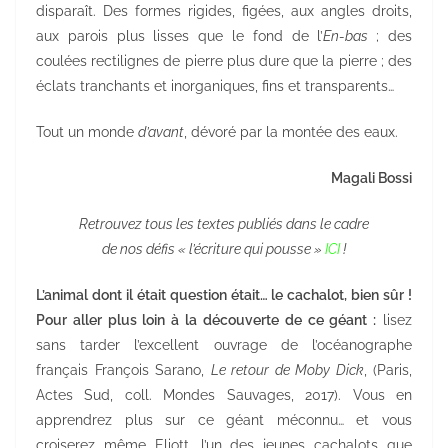
disparaît. Des formes rigides, figées, aux angles droits,
aux parois plus lisses que le fond de l’
En-bas
; des
coulées rectilignes de pierre plus dure que la pierre ; des
éclats tranchants et inorganiques, fins et transparents…
Tout un monde
d’avant
, dévoré par la montée des eaux.
Magali Bossi
Retrouvez tous les textes publiés dans le cadre
de nos défis « l’écriture qui pousse »
ICI
!
L’animal dont il était question était… le cachalot, bien sûr !
Pour aller plus loin à la découverte de ce géant :
lisez
sans tarder l’excellent ouvrage de l’océanographe
français François Sarano,
Le retour de Moby Dick
, (Paris,
Actes Sud, coll. Mondes Sauvages, 2017). Vous en
apprendrez plus sur ce géant méconnu… et vous
croiserez même Eliott, l’un des jeunes cachalots que