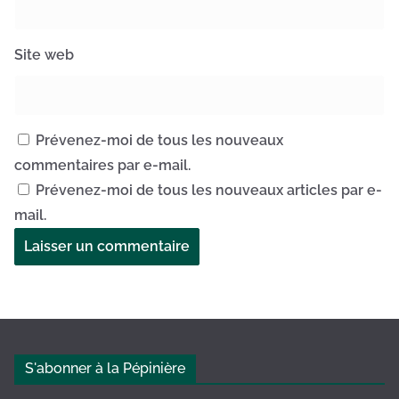
Site web
Prévenez-moi de tous les nouveaux
commentaires par e-mail.
Prévenez-moi de tous les nouveaux articles par e-
mail.
A
l
t
e
S'abonner à la Pépinière
r