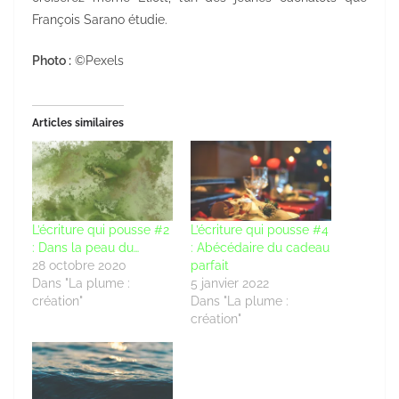
François Sarano étudie.
Photo :
©Pexels
Articles similaires
L’écriture qui pousse #2
L’écriture qui pousse #4
: Dans la peau du…
: Abécédaire du cadeau
28 octobre 2020
parfait
Dans "La plume :
5 janvier 2022
création"
Dans "La plume :
création"