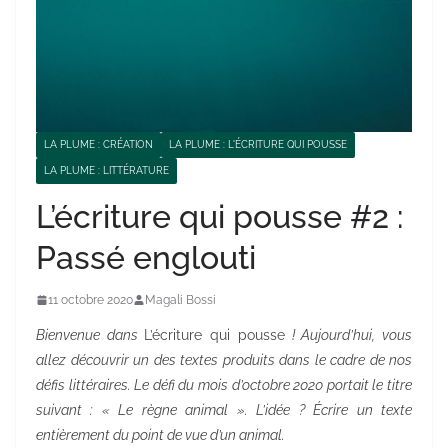
LA PLUME : CRÉATION
LA PLUME : L'ÉCRITURE QUI POUSSE
LA PLUME : LITTÉRATURE
L’écriture qui pousse #2 :
Passé englouti
11 octobre 2020
Magali Bossi
Bienvenue dans
L’écriture qui pousse
! Aujourd’hui, vous
allez découvrir un des textes produits dans le cadre de nos
défis littéraires. Le défi du mois d’octobre 2020 portait le titre
suivant : « Le règne animal ». L’idée ? Écrire un texte
entièrement du point de vue d’un animal.