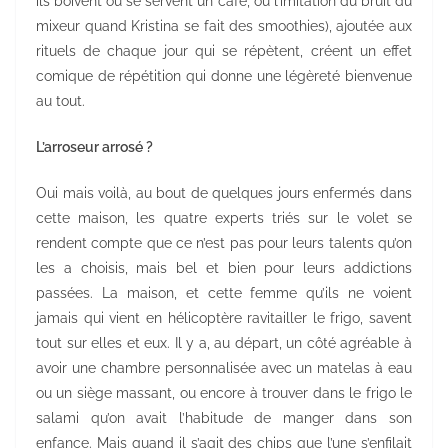
ils boivent ou se servent un café, ou l’imitation du bruit du
mixeur quand Kristina se fait des smoothies), ajoutée aux
rituels de chaque jour qui se répètent, créent un effet
comique de répétition qui donne une légèreté bienvenue
au tout.
L’arroseur arrosé ?
Oui mais voilà, au bout de quelques jours enfermés dans
cette maison, les quatre experts triés sur le volet se
rendent compte que ce n’est pas pour leurs talents qu’on
les a choisis, mais bel et bien pour leurs addictions
passées. La maison, et cette femme qu’ils ne voient
jamais qui vient en hélicoptère ravitailler le frigo, savent
tout sur elles et eux. Il y a, au départ, un côté agréable à
avoir une chambre personnalisée avec un matelas à eau
ou un siège massant, ou encore à trouver dans le frigo le
salami qu’on avait l’habitude de manger dans son
enfance. Mais quand il s’agit des chips que l’une s’enfilait