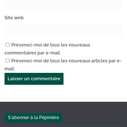
Site web
Prévenez-moi de tous les nouveaux
commentaires par e-mail.
Prévenez-moi de tous les nouveaux articles par e-
mail.
A
l
t
e
S'abonner à la Pépinière
r