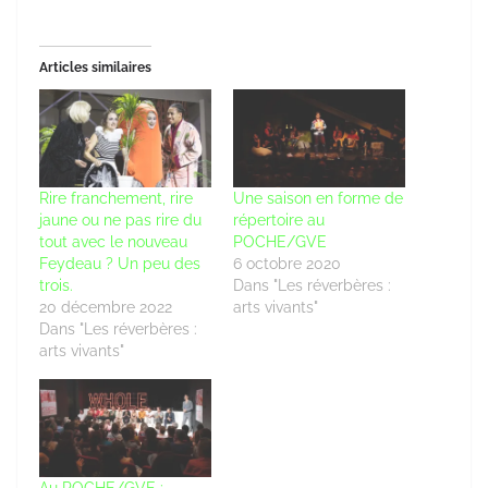
Articles similaires
Rire franchement, rire
Une saison en forme de
jaune ou ne pas rire du
répertoire au
tout avec le nouveau
POCHE/GVE
Feydeau ? Un peu des
6 octobre 2020
trois.
Dans "Les réverbères :
20 décembre 2022
arts vivants"
Dans "Les réverbères :
arts vivants"