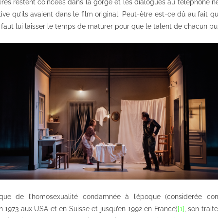
ères restent coincées dans la gorge et les dialogues au téléphone ne
ive qu’ils avaient dans le film original. Peut-être est-ce dû au fait 
il faut lui laisser le temps de maturer pour que le talent de chacun p
que de l’homosexualité condamnée à l’époque (considérée c
n 1973 aux USA et en Suisse et jusqu’en 1992 en France)
[1]
, son trai