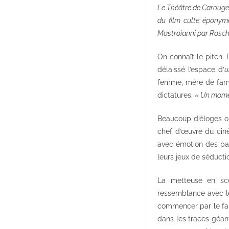
Le Théâtre de Carouge 
du film culte éponyme
Mastroianni par Roschd
On connaît le pitch. 
délaissé l’espace d’
u
femme, mère de famil
dictatures.
« Un momen
Beaucoup d’éloges ont 
chef d’œuvre du ciné
avec émotion des pa
leurs jeux de séducti
La metteuse en scè
ressemblance avec le 
commencer par le fam
dans les traces géant