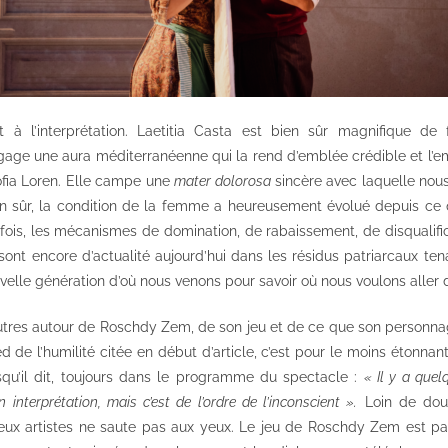
 à l’interprétation. Laetitia Casta est bien sûr magnifique de f
gage une aura méditerranéenne qui la rend d’emblée crédible et l’e
fia Loren. Elle campe une
mater dolorosa
sincère avec laquelle nou
n sûr, la condition de la femme a heureusement évolué depuis ce qu
fois, les mécanismes de domination, de rabaissement, de disqualifica
sont encore d’actualité aujourd’hui dans les résidus patriarcaux te
nouvelle génération d’où nous venons pour savoir où nous voulons aller
utres autour de Roschdy Zem, de son jeu et de ce que son personna
d de l’humilité citée en début d’article, c’est pour le moins étonna
qu’il dit, toujours dans le programme du spectacle :
« Il y a que
interprétation, mais c’est de l’ordre de l’inconscient ».
Loin de dout
deux artistes ne saute pas aux yeux. Le jeu de Roschdy Zem est p