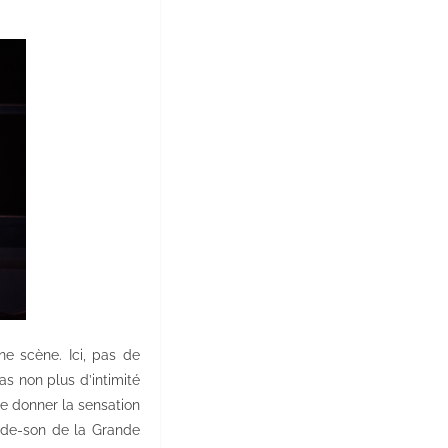
ne scène. Ici, pas de
as non plus d’intimité
e donner la sensation
bande-son de la Grande