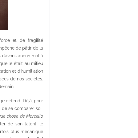
orce et de fragilité
mpêche de pâtir de la
s n’avons aucun mal à
’elle était au milieu
tion et d’humiliation
naces de nos sociétés.
 demain.
ge défend. Déjà, pour
nt de se comparer soi-
lque chose de Marcello
er de son talent, le
arfois plus mécanique