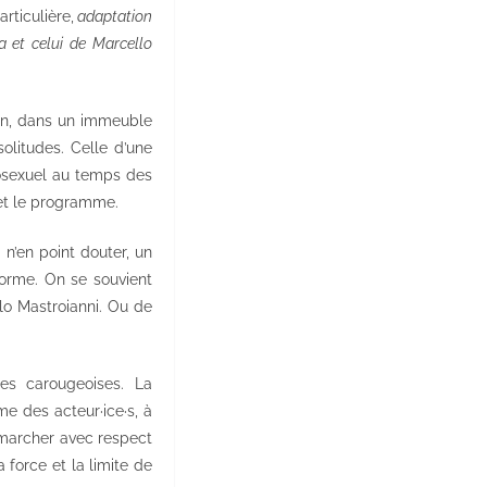
rticulière,
adaptation
a et celui de Marcello
loin, dans un immeuble
olitudes. Celle d’une
mosexuel au temps des
et le programme.
à n’en point douter, un
forme. On se souvient
o Mastroianni. Ou de
es carougeoises. La
me des acteur·ice·s, à
 marcher avec respect
 force et la limite de