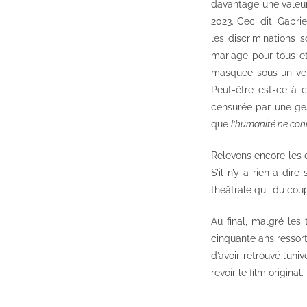
davantage une valeur h
2023. Ceci dit, Gabri
les discriminations 
mariage pour tous et 
masquée sous un vern
Peut-être est-ce à c
censurée par une ges
que
l’humanité ne con
Relevons encore les d
S’il n’y a rien à dir
théâtrale qui, du cou
Au final, malgré les
cinquante ans ressort
d’avoir retrouvé l’un
revoir le film original.