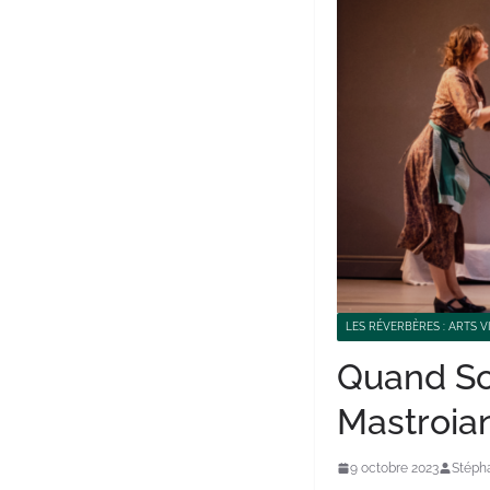
LES RÉVERBÈRES : ARTS V
Quand So
Mastroia
9 octobre 2023
Stéph