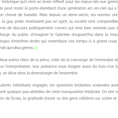
istorique qu’il n’est un levier réflexif pour les enjeux liés aux genr
ele peut rester le porte-étendard d’une génération arc-en-ciel qui a f
son cheval de bataille. Mais depuis un demi-siècle, les normes on
la gay pride n’existaient pas en 1977), la société s’est complexifiée 
is de discours politiquement correct qui n’est bien entendu pas 
harge du public d’imaginer le Gabriele d’aujourd’hui dans la mou
tapo d’extrême-droite qui revendique ces temps-ci à grand coup d
naît que deux genres
.
[2]
eux autres rôles de la pièce, celle de la concierge de l’immeuble et
e sur l’interprétation, leur présence nous éloigne aussi du huis-clos 
p, se dilue dans la dramaturgie de l’ensemble.
 talents individuels engagés, les questions brûlantes soulevées avec
ent quelque peu attiédies de cette transposition théâtrale. On s’en re
ivers de Scola, la gratitude d’avoir vu des gens célèbres sur scène et