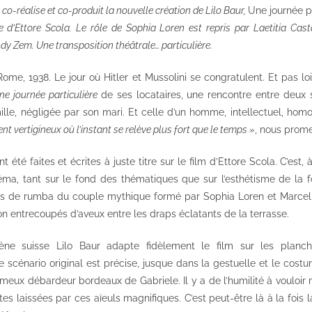
co-réalise et co-produit la nouvelle création de Lilo Baur,
Une journée pa
 d’Ettore Scola. Le rôle de Sophia Loren est repris par Laetitia Cast
y Zem. Une transposition théâtrale… particulière.
Rome, 1938. Le jour où Hitler et Mussolini se congratulent. Et pas 
ne journée particulière
de ses locataires, une rencontre entre deux s
le, négligée par son mari. Et celle d’un homme, intellectuel, ho
t vertigineux où l’instant se relève plus fort que le temps »
, nous prom
été faites et écrites à juste titre sur le film d’Ettore Scola. C’est, 
ma, tant sur le fond des thématiques que sur l’esthétisme de la 
s de rumba du couple mythique formé par Sophia Loren et Marcell
on entrecoupés d’aveux entre les draps éclatants de la terrasse.
ne suisse Lilo Baur adapte fidèlement le film sur les planch
scénario original est précise, jusque dans la gestuelle et le costu
eux débardeur bordeaux de Gabriele. Il y a de l’humilité à vouloir
es laissées par ces aïeuls magnifiques. C’est peut-être là à la fois la