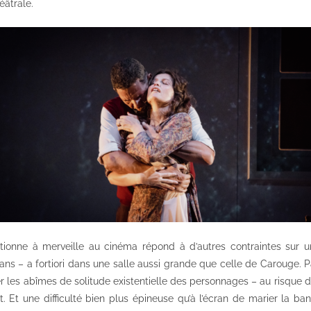
éâtrale.
ctionne à merveille au cinéma répond à d’autres contraintes sur u
lans – a fortiori dans une salle aussi grande que celle de Carouge. P
r les abîmes de solitude existentielle des personnages – au risque d
nt. Et une difficulté bien plus épineuse qu’à l’écran de marier la 