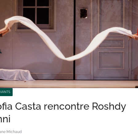
IVANTS
fia Casta rencontre Roshdy
nni
ane Michaud