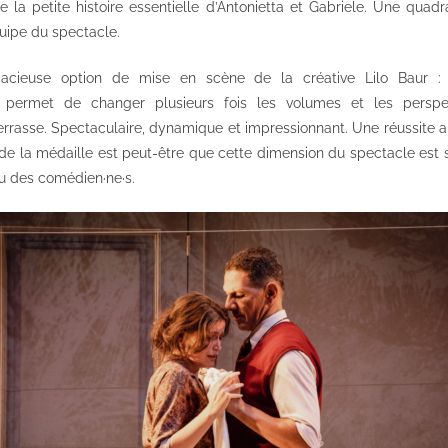
de la petite histoire essentielle d’Antonietta et Gabriele. Une quad
quipe du spectacle.
cieuse option de mise en scène de la créative Lilo Baur : l’
 permet de changer plusieurs fois les volumes et les perspe
errasse. Spectaculaire, dynamique et impressionnant. Une réussite ai
s de la médaille est peut-être que cette dimension du spectacle est si
u des comédien·ne·s.