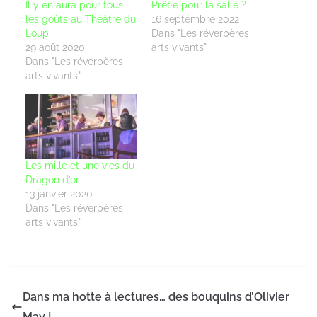
Il y en aura pour tous
Prêt·e pour la salle ?
les goûts au Théâtre du
16 septembre 2022
Loup
Dans "Les réverbères :
29 août 2020
arts vivants"
Dans "Les réverbères :
arts vivants"
Les mille et une vies du
Dragon d’or
13 janvier 2020
Dans "Les réverbères :
arts vivants"
Dans ma hotte à lectures… des bouquins d’Olivier
May !