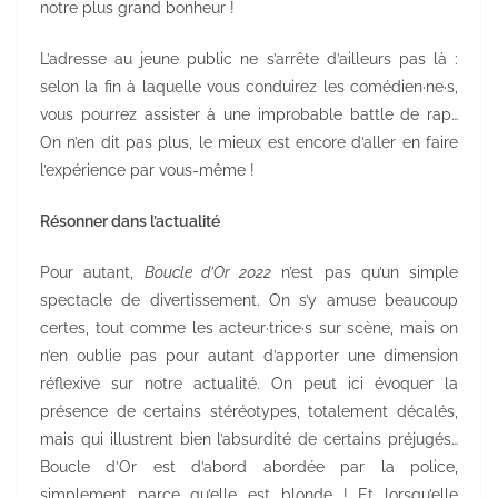
notre plus grand bonheur !
L’adresse au jeune public ne s’arrête d’ailleurs pas là :
selon la fin à laquelle vous conduirez les comédien·ne·s,
vous pourrez assister à une improbable battle de rap…
On n’en dit pas plus, le mieux est encore d’aller en faire
l’expérience par vous-même !
Résonner dans l’actualité
Pour autant,
Boucle d’Or 2022
n’est pas qu’un simple
spectacle de divertissement. On s’y amuse beaucoup
certes, tout comme les acteur·trice·s sur scène, mais on
n’en oublie pas pour autant d’apporter une dimension
réflexive sur notre actualité. On peut ici évoquer la
présence de certains stéréotypes, totalement décalés,
mais qui illustrent bien l’absurdité de certains préjugés…
Boucle d’Or est d’abord abordée par la police,
simplement parce qu’elle est blonde ! Et lorsqu’elle