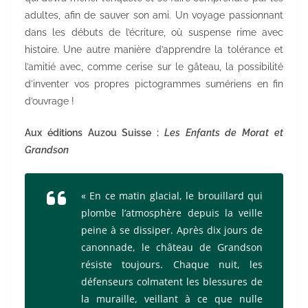
adultes, afin de sauver son ami. Un voyage passionnant
dans les débuts de l’écriture, où suspense rime avec
histoire. Une autre manière d’apprendre la tolérance et
l’amitié avec, comme cerise sur le gâteau, la possibilité
d’inventer vos propres pictogrammes sumériens en fin
d’ouvrage !
Aux éditions Auzou Suisse :
Les Enfants de Morat et
Grandson
« En ce matin glacial, le brouillard qui
plombe l’atmosphère depuis la veille
peine à se dissiper. Après dix jours de
canonnade, le château de Grandson
résiste toujours. Chaque nuit, les
défenseurs colmatent les blessures de
la muraille, veillant à ce que nulle