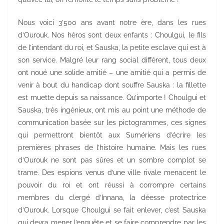
Nous voici 3’500 ans avant notre ère, dans les rues
d’Ourouk. Nos héros sont deux enfants : Choulgui, le fils
de l’intendant du roi, et Sauska, la petite esclave qui est à
son service. Malgré leur rang social différent, tous deux
ont noué une solide amitié – une amitié qui a permis de
venir à bout du handicap dont souffre Sauska : la fillette
est muette depuis sa naissance. Qu’importe ! Choulgui et
Sauska, très ingénieux, ont mis au point une méthode de
communication basée sur les pictogrammes, ces signes
qui permettront bientôt aux Sumériens d’écrire les
premières phrases de l’histoire humaine. Mais les rues
d’Ourouk ne sont pas sûres et un sombre complot se
trame. Des espions venus d’une ville rivale menacent le
pouvoir du roi et ont réussi à corrompre certains
membres du clergé d’Innana, la déesse protectrice
d’Ourouk. Lorsque Choulgui se fait enlever, c’est Sauska
qui devra mener l’enquête et se faire comprendre par les