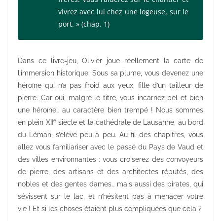
vivrez avec lui chez une logeuse, sur le
port. »
(chap. 1)
Dans ce livre-jeu, Olivier joue réellement la carte de
l’immersion historique. Sous sa plume, vous devenez une
héroïne qui n’a pas froid aux yeux, fille d’un tailleur de
pierre. Car oui, malgré le titre, vous incarnez bel et bien
une héroïne… au caractère bien trempé ! Nous sommes
e
en plein XII
siècle et la cathédrale de Lausanne, au bord
du Léman, s’élève peu à peu. Au fil des chapitres, vous
allez vous familiariser avec le passé du Pays de Vaud et
des villes environnantes : vous croiserez des convoyeurs
de pierre, des artisans et des architectes réputés, des
nobles et des gentes dames… mais aussi des pirates, qui
sévissent sur le lac, et n’hésitent pas à menacer votre
vie ! Et si les choses étaient plus compliquées que cela ?