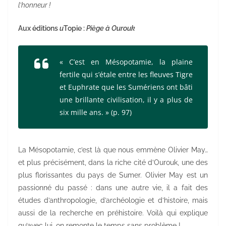
l’honneur !
Aux éditions
u
Topie :
Piège à Ourouk
« C’est en Mésopotamie, la plaine
fertile qui s’étale entre les fleuves Tigre
et Euphrate que les Sumériens ont bâti
une brillante civilisation, il y a plus de
six mille ans
.
»
(p. 97)
La Mésopotamie, c’est là que nous emmène Olivier May…
et plus précisément, dans la riche cité d’Ourouk, une des
plus florissantes du pays de Sumer. Olivier May est un
passionné du passé : dans une autre vie, il a fait des
études d’anthropologie, d’archéologie et d’histoire, mais
aussi de la recherche en préhistoire. Voilà qui explique
qu’avec lui, on remonte le temps sans problème !