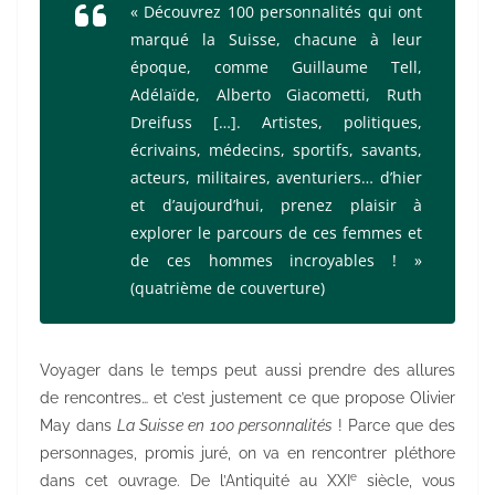
« Découvrez 100 personnalités qui ont
marqué la Suisse, chacune à leur
époque, comme Guillaume Tell,
Adélaïde, Alberto Giacometti, Ruth
Dreifuss […]. Artistes, politiques,
écrivains, médecins, sportifs, savants,
acteurs, militaires, aventuriers… d’hier
et d’aujourd’hui, prenez plaisir à
explorer le parcours de ces femmes et
de ces hommes incroyables ! »
(quatrième de couverture)
Voyager dans le temps peut aussi prendre des allures
de rencontres… et c’est justement ce que propose Olivier
May dans
La Suisse en 100 personnalités
! Parce que des
personnages, promis juré, on va en rencontrer pléthore
e
dans cet ouvrage. De l’Antiquité au XXI
siècle, vous