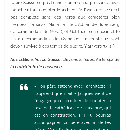
future Suisse se positionner comme une puissance avec
laquelle il faut compter. Mais bien sûr, l’aventure ne serait
pas complète sans des héros aux caractères bien
trempés – à savoir Maria, la fille d’Adrian de Bubenberg
(le commandant de Morat), et Gottfried, son cousin et le
fils du commandant de Grandson. Ensemble, ils vont
devoir survivre à ces temps de guerre. Y arriveront-ils ?
Aux éditions Auzou Suisse :
Deviens le héros. Au temps de
la cathédrale de Lausanne
« Ton père t’attend avec l’architecte. Il
t’apprend que maître Jacques vient de
l’engager pour terminer de sculpter la
rose de la cathédrale de Lausanne, qui
est en construction. […] Tu pourras
accompagner ton père avec un de tes
frères. Vous l’aiderez sur le chantier et