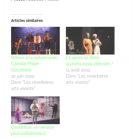
Articles similaires
Retour à la nature avec
Et après la Terre,
Camille Polier
qu’irons-nous détruire ?
Giacobino
11 août 2022
10 juin 2022
Dans "Les réverbères :
Dans "Les réverbères :
arts vivants"
arts vivants"
Cendrillon, en version
plus sulfureuse à