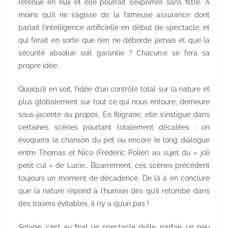
retenue en eux et elle pourrait s’exprimer sans filtre. À
moins qu’il ne s’agisse de la fameuse assurance dont
parlait l’intelligence artificielle en début de spectacle, et
qui ferait en sorte que rien ne déborde jamais et que la
sécurité absolue soit garantie ? Chacun·e se fera sa
propre idée…
Quoiqu’il en soit, l’idée d’un contrôle total sur la nature et
plus globalement sur tout ce qui nous entoure, demeure
sous-jacente au propos. En filigrane, elle s’instigue dans
certaines scènes pourtant totalement décalées : on
évoquera la chanson du pet ou encore le long dialogue
entre Thomas et Nico (Frédéric Polier) au sujet du « joli
petit cul » de Lucie… Bizarrement, ces scènes précèdent
toujours un moment de décadence. De là à en conclure
que la nature répond à l’humain dès qu’il retombe dans
des travers évitables, il n’y a qu’un pas !
Salvaje
, c’est au final un spectacle drôle, parfois un peu