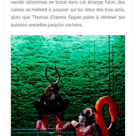
viande (désormais en bocal dans cet étrange futur), des
cornes se mettent à pousser sur les têtes des trois amis,
alors que Thomas (Etienne Fague) peine à réfréner ses
pulsions sexuelles jusqu’ici cachées…