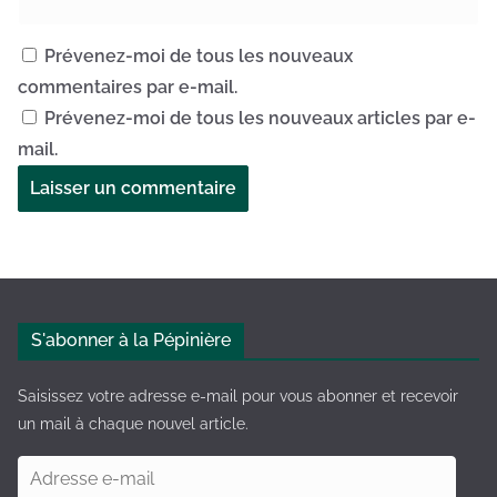
Prévenez-moi de tous les nouveaux
commentaires par e-mail.
Prévenez-moi de tous les nouveaux articles par e-
mail.
A
l
t
e
S'abonner à la Pépinière
r
n
Saisissez votre adresse e-mail pour vous abonner et recevoir
a
un mail à chaque nouvel article.
t
A
i
d