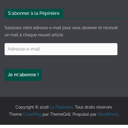
t
e
S'abonner à la Pépinière
r
n
Saisissez votre adresse e-mail pour vous abonner et recevoir
a
un mail à chaque nouvel article.
t
A
i
d
v
r
e
e
:
Je m'abonne !
s
s
e
e
-
Copyright © 2026
La Pépinière
. Tous droits réservés.
m
Theme
ColorMag
par ThemeGrill. Propulsé par
WordPress
.
a
i