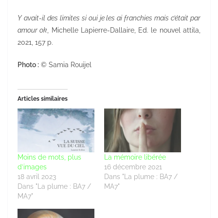
Y avait-il des limites si oui je les ai franchies mais c’était par
amour ok
, Michelle Lapierre-Dallaire, Ed. le nouvel attila,
2021, 157 p.
Photo :
© Samia Rouijel
Articles similaires
Moins de mots, plus
La mémoire libérée
d’images
16 décembre 2021
18 avril 2023
Dans "La plume : BA7 /
Dans "La plume : BA7 /
MA7"
MA7"