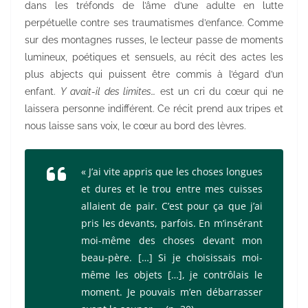
dans les tréfonds de l’âme d’une adulte en lutte
perpétuelle contre ses traumatismes d’enfance. Comme
sur des montagnes russes, le lecteur passe de moments
lumineux, poétiques et sensuels, au récit des actes les
plus abjects qui puissent être commis à l’égard d’un
enfant.
Y avait-il des limites…
est un cri du cœur qui ne
laissera personne indifférent. Ce récit prend aux tripes et
nous laisse sans voix, le cœur au bord des lèvres.
« J’ai vite appris que les choses longues
et dures et le trou entre mes cuisses
allaient de pair. C’est pour ça que j’ai
pris les devants, parfois. En m’insérant
moi-même des choses devant mon
beau-père. […] Si je choisissais moi-
même les objets […], je contrôlais le
moment. Je pouvais m’en débarrasser