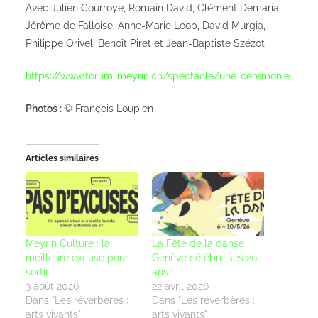
Avec Julien Courroye, Romain David, Clément Demaria,
Jérôme de Falloise, Anne-Marie Loop, David Murgia,
Philippe Orivel, Benoît Piret et Jean-Baptiste Szézot
https://www.forum-meyrin.ch/spectacle/une-ceremonie
Photos :
© François Loupien
Articles similaires
Meyrin Culture : la
La Fête de la danse
meilleure excuse pour
Genève célèbre ses 20
sortir
ans !
3 août 2026
22 avril 2026
Dans "Les réverbères :
Dans "Les réverbères :
arts vivants"
arts vivants"