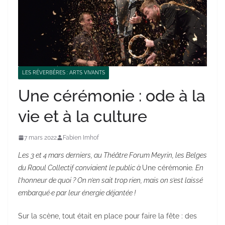
LES RÉVERBÈRES : ARTS VIVANTS
Une cérémonie : ode à la
vie et à la culture
7 mars 2022
Fabien Imhof
Les 3 et 4 mars derniers, au Théâtre Forum Meyrin, les Belges
du Raoul Collectif conviaient le public à
Une cérémonie
. En
l’honneur de quoi ? On n’en sait trop rien, mais on s’est laissé
embarqué·e par leur énergie déjantée !
Sur la scène, tout était en place pour faire la fête : des