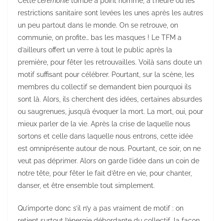
Cette
cérémonie
tombe à point nommé, à l’heure où les
restrictions sanitaire sont levées les unes après les autres
un peu partout dans le monde. On se retrouve, on
communie, on profite… bas les masques ! Le TFM a
d’ailleurs offert un verre à tout le public après la
première, pour fêter les retrouvailles. Voilà sans doute un
motif suffisant pour célébrer. Pourtant, sur la scène, les
membres du collectif se demandent bien pourquoi ils
sont là. Alors, ils cherchent des idées, certaines absurdes
ou saugrenues, jusqu’à évoquer la mort. La mort, oui, pour
mieux parler de la vie. Après la crise de laquelle nous
sortons et celle dans laquelle nous entrons, cette idée
est omniprésente autour de nous. Pourtant, ce soir, on ne
veut pas déprimer. Alors on garde l’idée dans un coin de
notre tête, pour fêter le fait d’être en vie, pour chanter,
danser, et être ensemble tout simplement.
Qu’importe donc s’il n’y a pas vraiment de motif : on
retient surtout l’énergie débordante du collectif, la façon