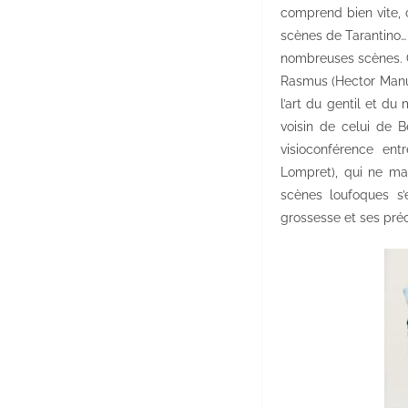
comprend bien vite, 
scènes de Tarantino… 
nombreuses scènes. O
Rasmus (Hector Manue
l’art du gentil et d
voisin de celui de B
visioconférence ent
Lompret), qui ne maîtr
scènes loufoques s
grossesse et ses pré