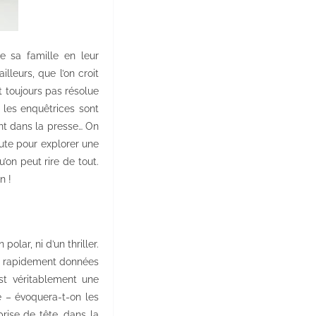
e sa famille en leur
illeurs, que l’on croit
t toujours pas résolue
 les enquêtrices sont
ent dans la presse… On
ute pour explorer une
on peut rire de tout.
n !
polar, ni d’un thriller.
nt rapidement données
t véritablement une
 – évoquera-t-on les
prise de tête, dans la