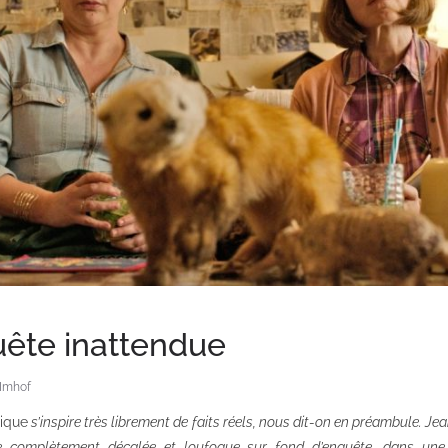
ête inattendue
 Imhof
tique
s’inspire très librement de faits réels, nous dit-on en préambule. J
 complètement décalée et loufoque sur fond d’enquête, dans une