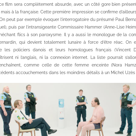
ce film sera complètement absurde, avec un côté gore bien présent
mais à la française. Cette première impression se confirme d’ailleurs
n peut par exemple évoquer l’interrogatoire du présumé Paul Berna
l), puis par l’intransigeante Commissaire Hammer (Anne-Lise Heim
u méchant flics à son paroxysme. Il y a aussi le monologue de la co
ernardin, qui devient totalement lunaire à force d’être réac. On e
re les policiers danois et leurs homologues français (Vincent
isent ni l’anglais, ni la connexion internet. La liste pourrait s’allon
’enchaînent, comme celle de cette femme enceinte (Nora Hamza
cédents accouchements dans les moindres détails à un Michel Uzès q