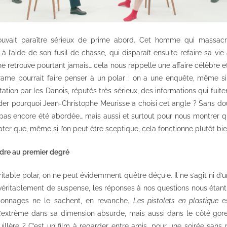
pouvait paraître sérieux de prime abord. Cet homme qui massacr
à l’aide de son fusil de chasse, qui disparaît ensuite refaire sa vie a
 ne retrouve pourtant jamais… cela nous rappelle une affaire célèbre e
rame pourrait faire penser à un polar : on a une enquête, même si
ation par les Danois, réputés très sérieux, des informations qui fuit
er pourquoi Jean-Christophe Meurisse a choisi cet angle ? Sans do
 pas encore été abordée… mais aussi et surtout pour nous montrer qu’
ater que, même si l’on peut être sceptique, cela fonctionne plutôt bie
ndre au premier degré
itable polar, on ne peut évidemment qu’être déçu·e. Il ne s’agit ni d’un 
pas véritablement de suspense, les réponses à nos questions nous éta
sonnages ne le sachent, en revanche.
Les pistolets en plastique
es
’extrême dans sa dimension absurde, mais aussi dans le côté gore
illère ? C’est un film à regarder entre amis, pour une soirée sans 