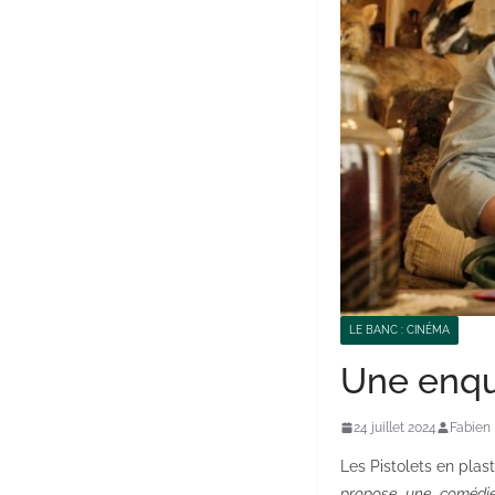
LE BANC : CINÉMA
Une enqu
24 juillet 2024
Fabien
Les Pistolets en plas
propose une comédie