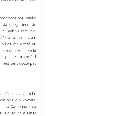
bsédées par l’affaire
 dans le jardin et de
la maison familiale,
u’elles pensent avoir
l aurait été arrêté au
ui a donné l’info à la
qu’il s’est trompé. Il
s n’est sans doute pas
han Cohen), alias John
est pour eux Zavatta.
placé Catherine Lara
ils auscultent. On le