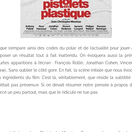
ique
s’empare ainsi des codes du polar et de l’actualité pour jouer 
poser un résultat tout à fait inattendu. On évoquera aussi la pré
ourtes apparitions à l’écran : François Rollin, Jonathan Cohen, Vinc
… Sans oublier le côté gore. En fait, la scène initiale que nous évo
s ingrédients du film. C’est là, véritablement, que réside la subtilit
n’était pas prévenu·e. Si on devait résumer notre pensée à propos de
forcé un peu partout, mais que le ridicule ne tue pas.