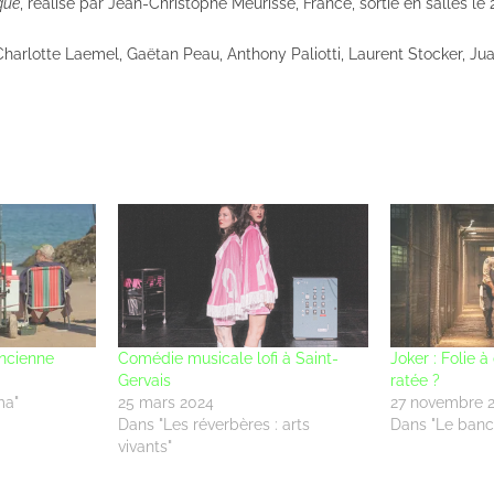
que
, réalisé par Jean-Christophe Meurisse, France, sortie en salles le 2
Charlotte Laemel, Gaëtan Peau, Anthony Paliotti, Laurent Stocker, Ju
ancienne
Comédie musicale lofi à Saint-
Joker : Folie à
Gervais
ratée ?
ma"
25 mars 2024
27 novembre 
Dans "Les réverbères : arts
Dans "Le banc
vivants"