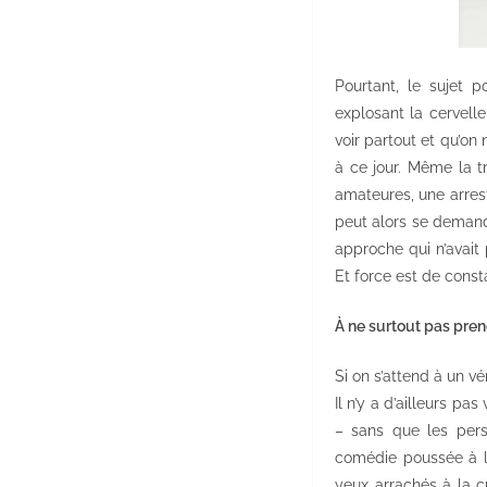
Pourtant, le sujet 
explosant la cervelle 
voir partout et qu’on
à ce jour. Même la t
amateures, une arrest
peut alors se demand
approche qui n’avait
Et force est de const
À ne surtout pas pre
Si on s’attend à un vér
Il n’y a d’ailleurs 
– sans que les per
comédie poussée à l
yeux arrachés à la cu