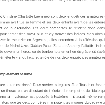
 et Christine (Charlotte Laemmel) sont deux enquêtrices amateures o
homme avait tué sa femme et ses deux enfants avant de les enterrer
ent de la circulation. Les deux comparses se rendent donc dans 
our tenter d’en savoir plus et d’y trouver des indices. Mais alors q
ver le meurtrier en Argentine, elles entendent à la télévision qu’i
 de Michel Uzès (Gaëtan Peau). Zapatta (Anthony Paliotti), l’indic q
de devenir un héros… ou de tomber totalement en disgrâce, s’il s’avère 
démêler le vrai du faux, et le rôle de nos deux enquêtrices amateure
complètement assumé
ure, le ton est donné. Deux médecins légistes (Fred Tousch et Jonat
un thorax tout en discutant de théories du complot et de l’idole qu’
omme si mystérieux est poussée à l’extrême – il aurait même rem
 alors que les deux compères manipulent les organes du cadavre qu’