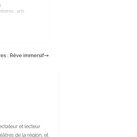
9
rbères : arts
es : Rêve immersif
ctateur et lecteur
âtres de la région, et