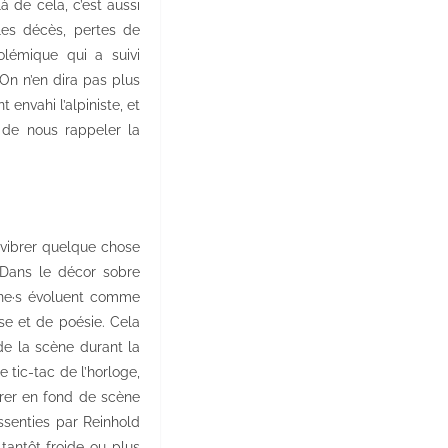
à de cela, c’est aussi
 les décès, pertes de
olémique qui a suivi
 On n’en dira pas plus
 envahi l’alpiniste, et
 de nous rappeler la
 vibrer quelque chose
. Dans le décor sobre
·ne·s évoluent comme
se et de poésie. Cela
de la scène durant la
 tic-tac de l’horloge,
rrer en fond de scène
ssenties par Reinhold
tantôt froide ou plus