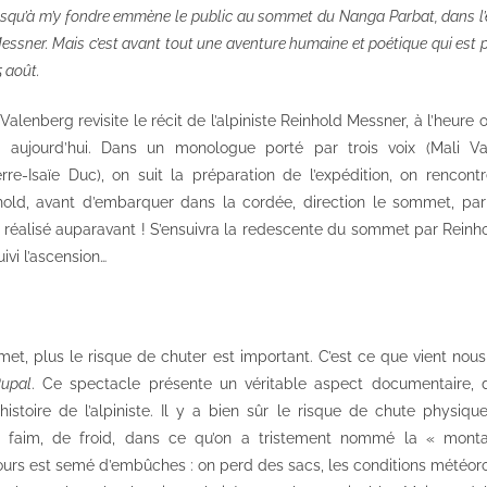
Jusqu’à m’y fondre emmène le public au sommet du Nanga Parbat, dans l’e
essner. Mais c’est avant tout une aventure humaine et poétique qui est
5 août.
alenberg revisite le récit de l’alpiniste Reinhold Messner, à l’heure o
t aujourd’hui. Dans un monologue porté par trois voix (Mali V
re-Isaïe Duc), on suit la préparation de l’expédition, on rencontr
ld, avant d’embarquer dans la cordée, direction le sommet, pa
 réalisé auparavant ! S’ensuivra la redescente du sommet par Reinhol
ivi l’ascension…
met, plus le risque de chuter est important. C’est ce que vient nou
Rupal
. Ce spectacle présente un véritable aspect documentaire, 
 histoire de l’alpiniste. Il y a bien sûr le risque de chute physiqu
e faim, de froid, dans ce qu’on a tristement nommé la « monta
urs est semé d’embûches : on perd des sacs, les conditions météoro