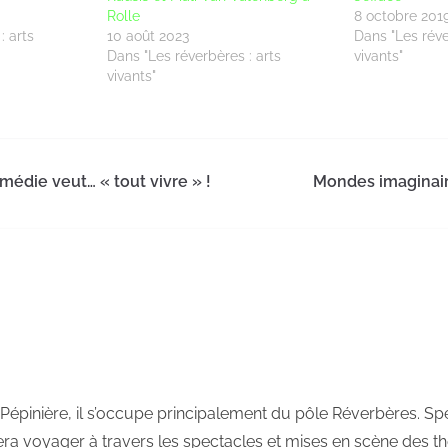
Rolle
8 octobre 201
: arts
10 août 2023
Dans "Les réve
Dans "Les réverbères : arts
vivants"
vivants"
médie veut… « tout vivre » !
Mondes imaginair
Pépinière, il s’occupe principalement du pôle Réverbères. Spe
era voyager à travers les spectacles et mises en scène des thé