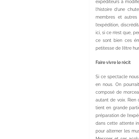
expéditeurs à modifie
l’histoire d’une ch
membres et autres fr
l’expédition, discréd
ici, si ce n’est que, 
ce sont bien ces ém
petitesse de l’être h
Faire vivre le récit
Si ce spectacle nous
en nous. On pourrait
composé de morceaux
autant de voix. Rien
tient en grande part
préparation de l’expé
dans cette attente i
pour alterner les mu
Messner et ses acoly