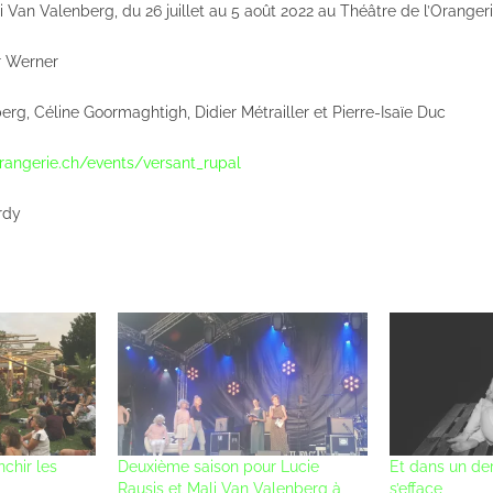
i Van Valenberg, du 26 juillet au 5 août 2022 au Théâtre de l’Orangeri
r Werner
rg, Céline Goormaghtigh, Didier Métrailler et Pierre-Isaïe Duc
rangerie.ch/events/versant_rupal
rdy
nchir les
Deuxième saison pour Lucie
Et dans un dern
Rausis et Mali Van Valenberg à
s’efface