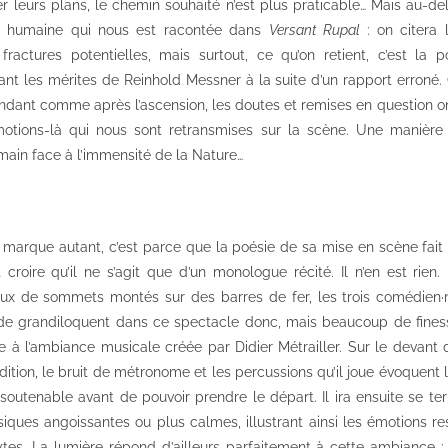
r leurs plans, le chemin souhaité n’est plus praticable… Mais au-del
ute humaine qui nous est racontée dans
Versant Rupal
: on citera
actures potentielles, mais surtout, ce qu’on retient, c’est la p
itant les mérites de Reinhold Messner à la suite d’un rapport erroné.
pendant comme après l’ascension, les doutes et remises en question ont
otions-là qui nous sont retransmises sur la scène. Une manière
umain face à l’immensité de la Nature…
 marque autant, c’est parce que la poésie de sa mise en scène fait
 croire qu’il ne s’agit que d’un monologue récité. Il n’en est rien
 de sommets montés sur des barres de fer, les trois comédien
 de grandiloquent dans ce spectacle donc, mais beaucoup de fines
ie à l’ambiance musicale créée par Didier Métrailler. Sur le devant 
dition, le bruit de métronome et les percussions qu’il joue évoquent le
nsoutenable avant de pouvoir prendre le départ. Il ira ensuite se te
siques angoissantes ou plus calmes, illustrant ainsi les émotions re
tes. La lumière répond d’ailleurs parfaitement à cette ambiance : 