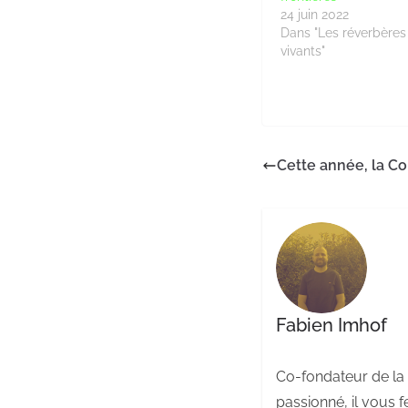
24 juin 2022
Dans "Les réverbères 
vivants"
Cette année, la Co
Fabien Imhof
Co-fondateur de la 
passionné, il vous f