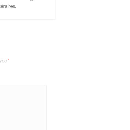
éraires.
avec
*