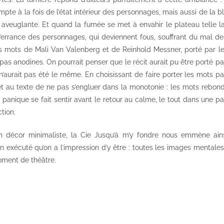
mpte à la fois de l’état intérieur des personnages, mais aussi de la 
 aveuglante. Et quand la fumée se met à envahir le plateau telle 
l’errance des personnages, qui deviennent fous, souffrant du mal d
es mots de Mali Van Valenberg et de Reinhold Messner, porté par les 
s pas anodines. On pourrait penser que le récit aurait pu être porté p
’aurait pas été le même. En choisissant de faire porter les mots pa
t au texte de ne pas s’engluer dans la monotonie : les mots rebondi
 panique se fait sentir avant le retour au calme, le tout dans une par
tion.
 décor minimaliste, la Cie Jusqu’à m’y fondre nous emmène ains
n exécuté qu’on a l’impression d’y être : toutes les images mentales
ment de théâtre.