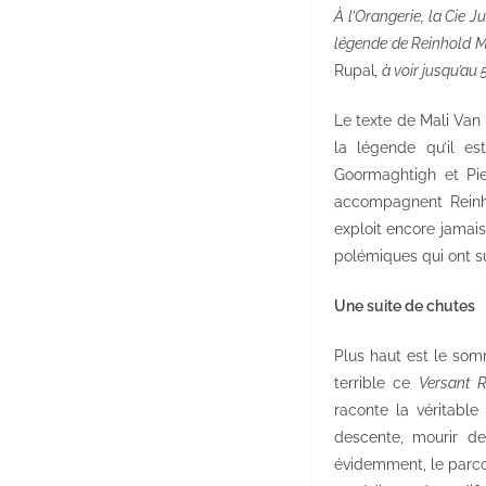
À l’Orangerie, la Cie 
légende de Reinhold M
Rupal
, à voir jusqu’au 
Le texte de Mali Van V
la légende qu’il es
Goormaghtigh et Pier
accompagnent Reinho
exploit encore jamais
polémiques qui ont su
Une suite de chutes
Plus haut est le som
terrible ce
Versant 
raconte la véritable
descente, mourir d
évidemment, le parco