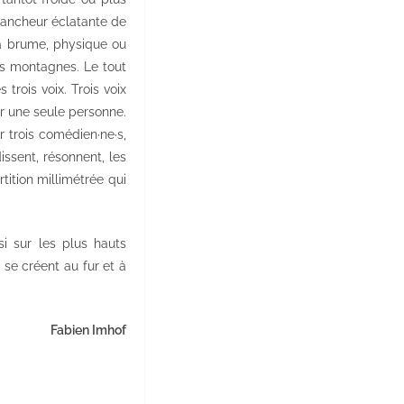
blancheur éclatante de
la brume, physique ou
es montagnes. Le tout
trois voix. Trois voix
ar une seule personne.
r trois comédien·ne·s,
ssent, résonnent, les
tition millimétrée qui
i sur les plus hauts
 se créent au fur et à
Fabien Imhof