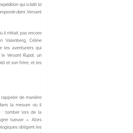
xpédition qui a bâti la
 proposée dans
Versant
ù il n’était pas encore
an Valenberg, Céline
e les aventuriers qui
r le
Versant Rupal
, un
d et son frère, et les
s rappeler de manière
dans la mesure où il
e : tomber lors de la
gne tueuse ». Alors
logiques obligent les