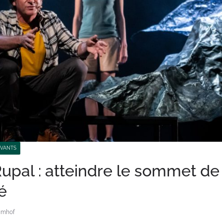
IVANTS
upal : atteindre le sommet de
é
Imhof