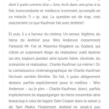
dont il parle comme d’un « livre, écrit dans une prise à la
fois transcendante et médiocre (comment accomplit-on
ce miracle ?) » (p. 741). La question est de trop, c’est
exactement ce que Kaufman fait avec
Antkind
!
Et puis, il y a l’amour du cinéma. Un amour, légitime, du
héros de
Antkind
pour Wes Anderson (notamment
Fantastic Mr. Fox
et
Moonrise Kingdom
) ou Godard, qui
côtoie un surprenant éloge du réalisateur Judd Apatow
(
40 ans, toujours puceau
) ainsi qu’une haine, viscérale, du
scénariste et réalisateur… Charlie Kaufman lui-même ! Or,
la connaissance cinématographique de Charlie Kaufman
l’écrivain semble illimitée. De fait, il puise allègrement
dedans, parfois explicitement (pour le meilleur – Wes
Anderson – ou le pire – Charlie Kaufman, donc), parfois
implicitement (le doppelganger du héros ressemble ainsi
beaucoup à celui de l’agent Dale Cooper dans la saison 3
de
Twin Peaks
). Finalement,
Antkind
ne serait-il pas