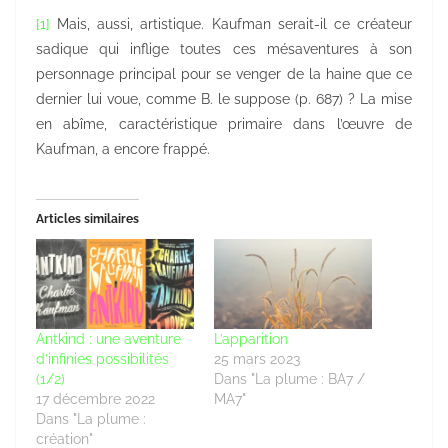
[1]
Mais, aussi, artistique. Kaufman serait-il ce créateur
sadique qui inflige toutes ces mésaventures à son
personnage principal pour se venger de la haine que ce
dernier lui voue, comme B. le suppose (p. 687) ? La mise
en abîme, caractéristique primaire dans l’œuvre de
Kaufman, a encore frappé.
Articles similaires
Antkind : une aventure
L’apparition
d’infinies possibilités
25 mars 2023
(1/2)
Dans "La plume : BA7 /
17 décembre 2022
MA7"
Dans "La plume :
création"