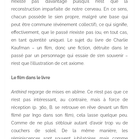
n’existe pas davantage puisqu’il n’est que la
reconstruction imparfaite de notre cerveau. En ce sens,
chacun possède le sien propre, malgré une base qui
peut être commune (événement collectif), ce qui signifie,
effectivement, que le passé n’existe pas (ou, en tout cas,
en tant qu’entité unique). Le sujet du livre de Charlie
Kaufman – un film, donc une fiction, détruite dans le
passé par un personnage qui essaie de s’en souvenir –
n’est que l’illustration de cet axiome.
Le film dans le livre
Antkind
regorge de mises en abîme. Ce n’est pas que ce
n’est pas intéressant, au contraire, mais à force de
réception (p. 360, B. se retrouve en rêve devant un film
filmé par Ingo dans son film), cela lasse quelque peu.
Comme de ne plus s’éblouir autant d’avoir trop vu de
couchers de soleil. De la même manière, les
réminiscences sont souvent jubilatoires, mais comme