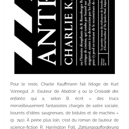
Pour le reste, Charlie Kauffmann fait l’éloge de Kurt
Vonnegut Jr. (l’auteur de
Abattoir 5 ou la Croisade des
enfants
) qui a, selon B. écrit « des trucs
merveilleusement fantaisistes chargés de satire sociale,
bourrés d’idées saugrenues, de bidules et de machins »
(p. 740). À peine plus loin, c’est du roman de l’auteur de
science-fiction R. Harrington Folt,
Zahlungsaufforderung