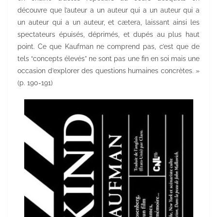
découvre que l’auteur a un auteur qui a un auteur qui a
un auteur qui a un auteur, et cætera, laissant ainsi les
spectateurs épuisés, déprimés, et dupés au plus haut
point. Ce que Kaufman ne comprend pas, c’est que de
tels “concepts élevés” ne sont pas une fin en soi mais une
occasion d’explorer des questions humaines concrètes. »
(p. 190-191)