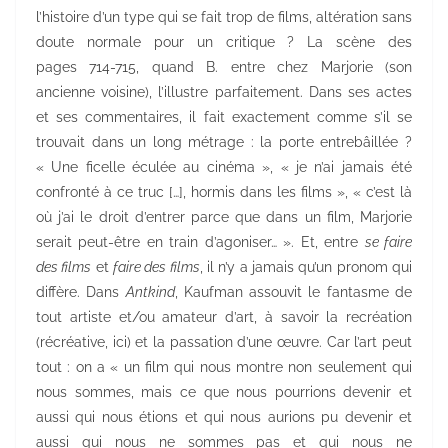
l’histoire d’un type qui se fait trop de films, altération sans
doute normale pour un critique ? La scène des
pages 714-715, quand B. entre chez Marjorie (son
ancienne voisine), l’illustre parfaitement. Dans ses actes
et ses commentaires, il fait exactement comme s’il se
trouvait dans un long métrage : la porte entrebâillée ?
« Une ficelle éculée au cinéma », « je n’ai jamais été
confronté à ce truc […], hormis dans les films », « c’est là
où j’ai le droit d’entrer parce que dans un film, Marjorie
serait peut-être en train d’agoniser… ». Et, entre
se faire
des films
et
faire des films
, il n’y a jamais qu’un pronom qui
diffère. Dans
Antkind
, Kaufman assouvit le fantasme de
tout artiste et/ou amateur d’art, à savoir la recréation
(récréative, ici) et la passation d’une œuvre. Car l’art peut
tout : on a « un film qui nous montre non seulement qui
nous sommes, mais ce que nous pourrions devenir et
aussi qui nous étions et qui nous aurions pu devenir et
aussi qui nous ne sommes pas et qui nous ne