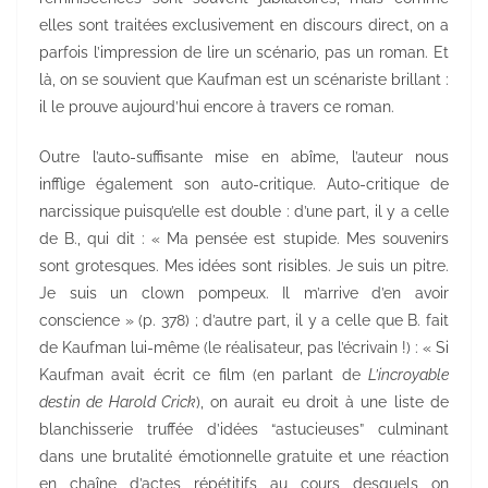
elles sont traitées exclusivement en discours direct, on a
parfois l’impression de lire un scénario, pas un roman. Et
là, on se souvient que Kaufman est un scénariste brillant :
il le prouve aujourd’hui encore à travers ce roman.
Outre l’auto-suffisante mise en abîme, l’auteur nous
infflige également son auto-critique. Auto-critique de
narcissique puisqu’elle est double : d’une part, il y a celle
de B., qui dit : « Ma pensée est stupide. Mes souvenirs
sont grotesques. Mes idées sont risibles. Je suis un pitre.
Je suis un clown pompeux. Il m’arrive d’en avoir
conscience » (p. 378) ; d’autre part, il y a celle que B. fait
de Kaufman lui-même (le réalisateur, pas l’écrivain !) : « Si
Kaufman avait écrit ce film (en parlant de
L’incroyable
destin de Harold Crick
), on aurait eu droit à une liste de
blanchisserie truffée d’idées “astucieuses” culminant
dans une brutalité émotionnelle gratuite et une réaction
en chaîne d’actes répétitifs au cours desquels on