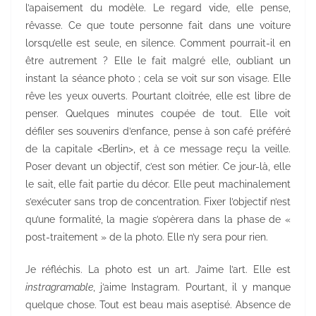
l’apaisement du modèle. Le regard vide, elle pense,
rêvasse. Ce que toute personne fait dans une voiture
lorsqu’elle est seule, en silence. Comment pourrait-il en
être autrement ? Elle le fait malgré elle, oubliant un
instant la séance photo ; cela se voit sur son visage. Elle
rêve les yeux ouverts. Pourtant cloitrée, elle est libre de
penser. Quelques minutes coupée de tout. Elle voit
défiler ses souvenirs d’enfance, pense à son café préféré
de la capitale <Berlin>, et à ce message reçu la veille.
Poser devant un objectif, c’est son métier. Ce jour-là, elle
le sait, elle fait partie du décor. Elle peut machinalement
s’exécuter sans trop de concentration. Fixer l’objectif n’est
qu’une formalité, la magie s’opèrera dans la phase de «
post-traitement » de la photo. Elle n’y sera pour rien.
Je réfléchis. La photo est un art. J’aime l’art. Elle est
instragramable
, j’aime Instagram. Pourtant, il y manque
quelque chose. Tout est beau mais aseptisé. Absence de