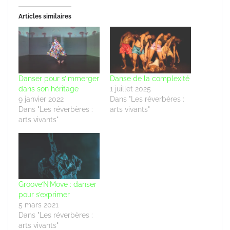
Articles similaires
Danser pour s’immerger
Danse de la complexité
dans son héritage
1 juillet 2025
9 janvier 2022
Dans "Les réverbères :
Dans "Les réverbères :
arts vivants"
arts vivants"
Groove’N’Move : danser
pour s’exprimer
5 mars 2021
Dans "Les réverbères :
arts vivants"