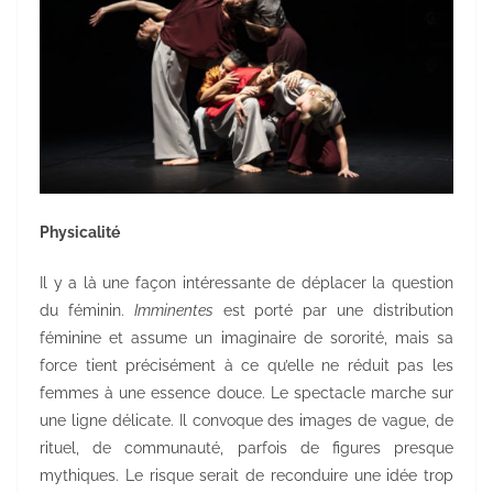
Physicalité
Il y a là une façon intéressante de déplacer la question
du féminin.
Imminentes
est porté par une distribution
féminine et assume un imaginaire de sororité, mais sa
force tient précisément à ce qu’elle ne réduit pas les
femmes à une essence douce. Le spectacle marche sur
une ligne délicate. Il convoque des images de vague, de
rituel, de communauté, parfois de figures presque
mythiques. Le risque serait de reconduire une idée trop