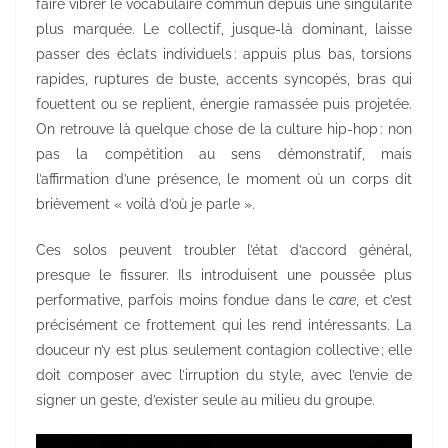
faire vibrer le vocabulaire commun depuis une singularité
plus marquée. Le collectif, jusque-là dominant, laisse
passer des éclats individuels : appuis plus bas, torsions
rapides, ruptures de buste, accents syncopés, bras qui
fouettent ou se replient, énergie ramassée puis projetée.
On retrouve là quelque chose de la culture hip-hop : non
pas la compétition au sens démonstratif, mais
l’affirmation d’une présence, le moment où un corps dit
brièvement « voilà d’où je parle ».
Ces solos peuvent troubler l’état d’accord général,
presque le fissurer. Ils introduisent une poussée plus
performative, parfois moins fondue dans le
care
, et c’est
précisément ce frottement qui les rend intéressants. La
douceur n’y est plus seulement contagion collective ; elle
doit composer avec l’irruption du style, avec l’envie de
signer un geste, d’exister seule au milieu du groupe.