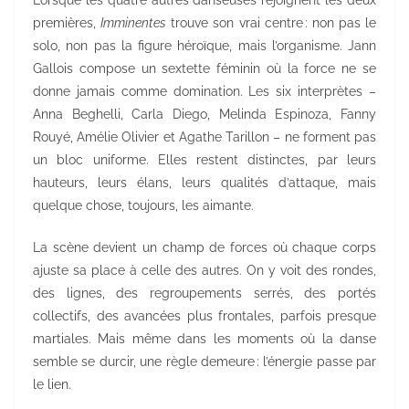
Lorsque les quatre autres danseuses rejoignent les deux
premières,
Imminentes
trouve son vrai centre : non pas le
solo, non pas la figure héroïque, mais l’organisme. Jann
Gallois compose un sextette féminin où la force ne se
donne jamais comme domination. Les six interprètes –
Anna Beghelli, Carla Diego, Melinda Espinoza, Fanny
Rouyé, Amélie Olivier et Agathe Tarillon – ne forment pas
un bloc uniforme. Elles restent distinctes, par leurs
hauteurs, leurs élans, leurs qualités d’attaque, mais
quelque chose, toujours, les aimante.
La scène devient un champ de forces où chaque corps
ajuste sa place à celle des autres. On y voit des rondes,
des lignes, des regroupements serrés, des portés
collectifs, des avancées plus frontales, parfois presque
martiales. Mais même dans les moments où la danse
semble se durcir, une règle demeure : l’énergie passe par
le lien.