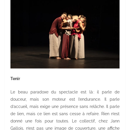
Tenir
Le beau paradoxe du spectacle est là : il parle de
douceur, mais son moteur est l’endurance. Il parle
d’accueil, mais exige une présence sans relâche. Il parle
de lien, mais ce lien est sans cesse à refaire. Rien n’est
donné une fois pour toutes. Le collectif, chez Jann
Gallois, n’est pas une image de couverture, une affiche