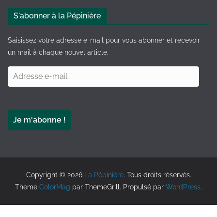
e
S'abonner à la Pépinière
r
n
Saisissez votre adresse e-mail pour vous abonner et recevoir
a
un mail à chaque nouvel article.
t
A
i
d
v
r
e
e
:
Je m'abonne !
s
s
e
e
-
Copyright © 2026
La Pépinière
. Tous droits réservés.
m
Theme
ColorMag
par ThemeGrill. Propulsé par
WordPress
.
a
i