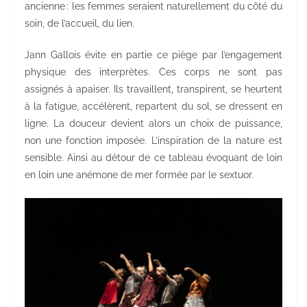
ancienne : les femmes seraient naturellement du côté du
soin, de l’accueil, du lien.
Jann Gallois évite en partie ce piège par l’engagement
physique des interprètes. Ces corps ne sont pas
assignés à apaiser. Ils travaillent, transpirent, se heurtent
à la fatigue, accélèrent, repartent du sol, se dressent en
ligne. La douceur devient alors un choix de puissance,
non une fonction imposée. L’inspiration de la nature est
sensible. Ainsi au détour de ce tableau évoquant de loin
en loin une anémone de mer formée par le sextuor.