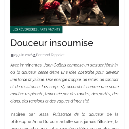
LES RÉVERBÈRES : ARTS VIVANTS
Douceur insoumise
29 juin 2026
Bertrand Tappolet
Avec
Imminentes
, Jann Gallois compose un sextuor féminin,
où la douceur cesse d’être une idée abstraite pour devenir
une force physique. Une énergie d’appui, de relais, de contact
et de résistance. Les corps s’y accordent comme une seule
matière respirante, traversée par des rondes, des portés, des
élans, des tensions et des vagues d’intensité.
Inspirée par l’essai
Puissance de la douceur
de la
philosophe Anne Dufourmantelle sans jamais l’illustrer, la
pièce cherche une autre manière d’être ensemble : non