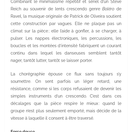
Combinant le minimalisme répétitif et sériel d’un Steve
Reich au souvenir de lents crescendo genre
Boléro
de
Ravel, la musique originale de Patrick de Oliveira soutient
cette construction par vagues. Elle ne plaque pas un
climat sur la pièce ; elle l’aide à gonfler, à se charger, à
pulser. Les nappes électroniques, les percussions, les
boucles et les montées d’intensité fabriquent un courant
continu dans lequel les danseuses semblent tantôt
nager, tantôt lutter, tantôt se laisser porter.
La chorégraphie épouse ce flux sans toujours s’y
soumettre. On sent parfois un léger retard, une
résistance, comme si les corps refusaient de devenir les
simples instruments d’un crescendo. C’est dans ces
décalages que la pièce respire le mieux : quand le
groupe n’est plus seulement emporté, mais décide de la
vitesse à laquelle il consent à être traversé.
Force douce