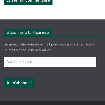
A
l
t
e
S'abonner à la Pépinière
r
n
Saisissez votre adresse e-mail pour vous abonner et recevoir
a
un mail à chaque nouvel article.
t
A
i
d
v
r
e
e
:
Je m'abonne !
s
s
e
e