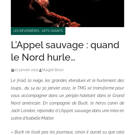
LES RÉVERBÈRES : ARTS VIVANTS
L’Appel sauvage : quand
le Nord hurle…
27 janvier 2022
Magali Bossi
Le froid, la neige, les grandes étendues et le hurlement des
loups… du 14 au 30 janvier 2022, le TMG se transforme pour
vous accompagner dans un périple haletant dans le Grand
Nord américain. En compagnie de Buck, le héros canin de
Jack London, répondez à
L’Appel sauvage
dans une mise en
scène d’Isabelle Matter.
« Buck ne lisait pas les journaux, sinon il aurait su que cela