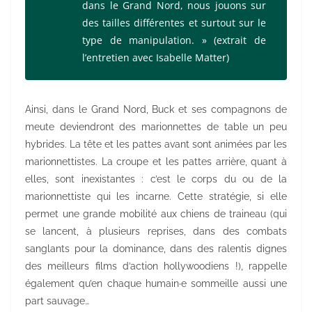
dans le Grand Nord, nous jouons sur
des tailles différentes et surtout sur le
type de manipulation. »
(extrait de
l’entretien avec Isabelle Matter)
Ainsi, dans le Grand Nord, Buck et ses compagnons de
meute deviendront des marionnettes de table un peu
hybrides. La tête et les pattes avant sont animées par les
marionnettistes. La croupe et les pattes arrière, quant à
elles, sont inexistantes : c’est le corps du ou de la
marionnettiste qui les incarne. Cette stratégie, si elle
permet une grande mobilité aux chiens de traineau (qui
se lancent, à plusieurs reprises, dans des combats
sanglants pour la dominance, dans des ralentis dignes
des meilleurs films d’action hollywoodiens !), rappelle
également qu’en chaque humain·e sommeille aussi une
part sauvage…