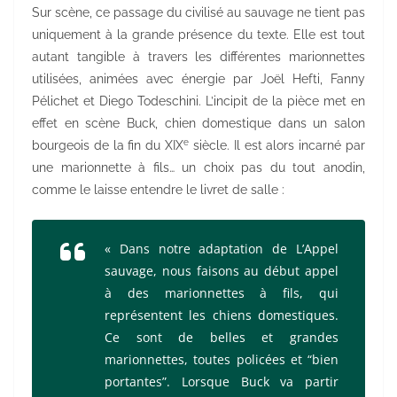
Sur scène, ce passage du civilisé au sauvage ne tient pas
uniquement à la grande présence du texte. Elle est tout
autant tangible à travers les différentes marionnettes
utilisées, animées avec énergie par Joël Hefti, Fanny
Pélichet et Diego Todeschini. L’incipit de la pièce met en
effet en scène Buck, chien domestique dans un salon
e
bourgeois de la fin du XIX
siècle. Il est alors incarné par
une marionnette à fils… un choix pas du tout anodin,
comme le laisse entendre le livret de salle :
« Dans notre adaptation de
L’Appel
sauvage
, nous faisons au début appel
à des marionnettes à fils, qui
représentent les chiens domestiques.
Ce sont de belles et grandes
marionnettes, toutes policées et “bien
portantes”. Lorsque Buck va partir