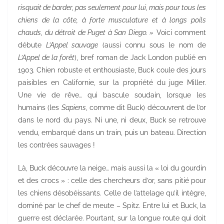
risquait de barder, pas seulement pour lui, mais pour tous les
chiens de la côte, à forte musculature et à longs poils
chauds, du détroit de Puget à San Diego. »
Voici comment
débute
L’Appel sauvage
(aussi connu sous le nom de
L’Appel de la forêt
), bref roman de Jack London publié en
1903. Chien robuste et enthousiaste, Buck coule des jours
paisibles en Californie, sur la propriété du juge Miller.
Une vie de rêve… qui bascule soudain, lorsque les
humains (les
Sapiens
, comme dit Buck) découvrent de l’or
dans le nord du pays. Ni une, ni deux, Buck se retrouve
vendu, embarqué dans un train, puis un bateau. Direction
les contrées sauvages !
Là, Buck découvre la neige… mais aussi la « loi du gourdin
et des crocs » : celle des chercheurs d’or, sans pitié pour
les chiens désobéissants. Celle de l’attelage qu’il intègre,
dominé par le chef de meute – Spitz. Entre lui et Buck, la
guerre est déclarée. Pourtant, sur la longue route qui doit