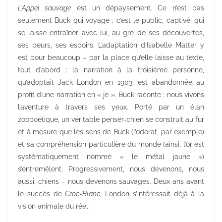
L’Appel sauvage
est un dépaysement. Ce n’est pas
seulement Buck qui voyage ; c’est le public, captivé, qui
se laisse entraîner avec lui, au gré de ses découvertes,
ses peurs, ses espoirs. L’adaptation d’Isabelle Matter y
est pour beaucoup – par la place qu’elle laisse au texte,
tout d’abord : la narration à la troisième personne,
qu’adoptait Jack London en 1903, est abandonnée au
profit d’une narration en « je ». Buck raconte ; nous vivons
l’aventure à travers ses yeux. Porté par un élan
zoopoétique, un véritable penser-chien se construit au fur
et à mesure que les sens de Buck (l’odorat, par exemple)
et sa compréhension particulière du monde (ainsi, l’or est
systématiquement nommé « le métal jaune »)
s’entremêlent. Progressivement, nous devenons, nous
aussi, chiens – nous devenons sauvages. Deux ans avant
le succès de
Croc-Blanc
, London s’intéressait déjà à la
vision animale du réel.