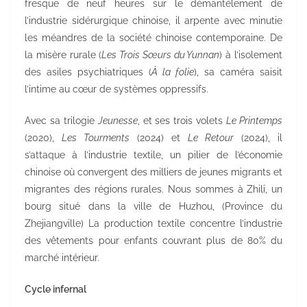
fresque de neuf heures sur le démantèlement de
l’industrie sidérurgique chinoise, il arpente avec minutie
les méandres de la société chinoise contemporaine. De
la misère rurale (
Les Trois Sœurs du Yunnan
) à l’isolement
des asiles psychiatriques (
À la folie
), sa caméra saisit
l’intime au cœur de systèmes oppressifs.
Avec sa trilogie
Jeunesse
, et ses trois volets
Le Printemps
(2020),
Les Tourments
(2024) et
Le Retour
(2024), il
s’attaque à l’industrie textile, un pilier de l’économie
chinoise où convergent des milliers de jeunes migrants et
migrantes des régions rurales. Nous sommes à Zhili, un
bourg situé dans la ville de Huzhou, (Province du
Zhejiangville) La production textile concentre l’industrie
des vêtements pour enfants couvrant plus de 80% du
marché intérieur.
Cycle infernal