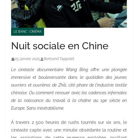
LE BANC : CINÉMA
Nuit sociale en Chine
25 janvier 2025
Bertrand Tappolet
Le cinéaste documentaire Wang Bing offre une plongée
immersive et bouleversante dans le quotidien des jeunes
ouvriers et ouvrières de Zhili, cité phare de l’industrie textile
chinoise. Ou comment renouer avec les cadences infernales
de la naissance du travail à la chaîne au 19e siècle en
Europe. Sans misérabilisme.
À travers 2 500 heures de rushs tournés sur six ans, le
cinéaste capte avec une minutie obsédante la routine et
les aspirations de cette jeunesse exploitée, oscillant