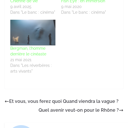
Chienne de vie
Fish Eye : en immersion
9 avril 2025
9 mai 2020
Dans "Le banc : cinéma"
Dans "Le banc : cinéma"
Bergman, l’homme
derrière le cinéaste
21 mai 2021
Dans "Les réverbères :
arts vivants"
Et vous, vous ferez quoi Quand viendra la vague ?
Quel avenir veut-on pour le Rhône ?