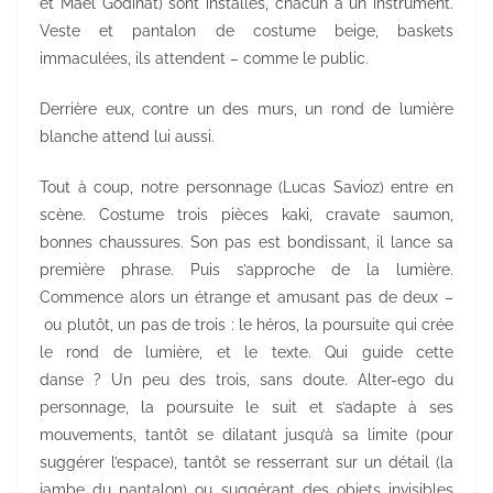
et Mael Godinat) sont installés, chacun à un instrument.
Veste et pantalon de costume beige, baskets
immaculées, ils attendent – comme le public.
Derrière eux, contre un des murs, un rond de lumière
blanche attend lui aussi.
Tout à coup, notre personnage (Lucas Savioz) entre en
scène. Costume trois pièces kaki, cravate saumon,
bonnes chaussures. Son pas est bondissant, il lance sa
première phrase. Puis s’approche de la lumière.
Commence alors un étrange et amusant pas de deux –
ou plutôt, un pas de trois : le héros, la poursuite qui crée
le rond de lumière, et le texte. Qui guide cette
danse ? Un peu des trois, sans doute. Alter-ego du
personnage, la poursuite le suit et s’adapte à ses
mouvements, tantôt se dilatant jusqu’à sa limite (pour
suggérer l’espace), tantôt se resserrant sur un détail (la
jambe du pantalon) ou suggérant des objets invisibles