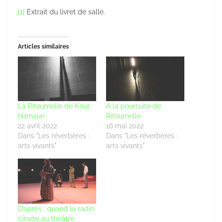
[1]
Extrait du livret de salle.
Articles similaires
La Ritournelle de Knut
À la poursuite de
Hamsun
Ritournelle
22 avril 2022
16 mai 2022
Dans "Les réverbères :
Dans "Les réverbères :
arts vivants"
arts vivants"
D’après : quand la radio
s’invite au théâtre