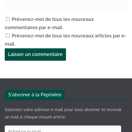
Prévenez-moi de tous les nouveaux
commentaires par e-mail.
Prévenez-moi de tous les nouveaux articles par e-
mail.
A
l
t
e
S'abonner à la Pépinière
r
n
Saisissez votre adresse e-mail pour vous abonner et recevoir
a
un mail à chaque nouvel article.
t
A
i