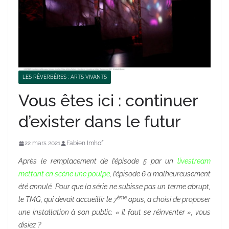
LES RÉVERBÈRES : ARTS VIVANTS
Vous êtes ici : continuer
d’exister dans le futur
22 mars 2021
Fabien Imhof
Après le remplacement de l’épisode 5 par un
livestream
mettant en scène une poulpe
, l’épisode 6 a malheureusement
été annulé. Pour que la série ne subisse pas un terme abrupt,
ème
le TMG, qui devait accueillir le 7
opus, a choisi de proposer
une installation à son public. « Il faut se réinventer », vous
disiez ?