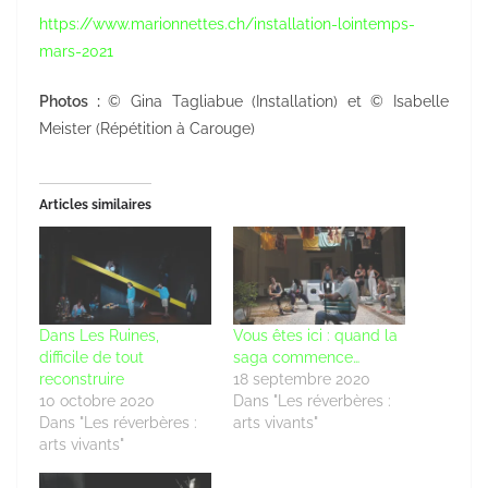
https://www.marionnettes.ch/installation-lointemps-
mars-2021
Photos :
© Gina Tagliabue (Installation) et © Isabelle
Meister (Répétition à Carouge)
Articles similaires
Dans Les Ruines,
Vous êtes ici : quand la
difficile de tout
saga commence…
reconstruire
18 septembre 2020
10 octobre 2020
Dans "Les réverbères :
Dans "Les réverbères :
arts vivants"
arts vivants"