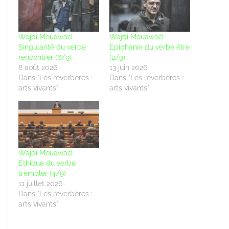
Wajdi Mouawad :
Wajdi Mouawad :
Singularité du verbe
Épiphanie du verbe être
rencontrer (6/9)
(2/9)
8 août 2026
13 juin 2026
Dans "Les réverbères :
Dans "Les réverbères :
arts vivants"
arts vivants"
Wajdi Mouawad :
Éthique du verbe
trembler (4/9)
11 juillet 2026
Dans "Les réverbères :
arts vivants"