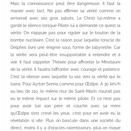
Mais la connaissance peut être dangereuse. Il faut la
manier avec tact. Ne pas affirmer sa vérité comme on
arriverait avec ses gros sabots. Le Christ lui-même a
gardé le silence lorsque Pilate lui a demandé ce qu’est la
vérité. On n’appuie pas pour rigoler sur le bouton de la
bombe nucléaire. C’est la raison pour laquelle l’oracle de
Delphes livre une énigme sous forme de labyrinthe. Car
la vérité sera peut-être insupportable à entendre et à
voir. Il faut s’appeler Thésée pour affronter le Minotaure
de la vérité. Il faudra l’affronter avec courage et patience.
C’est la vitesse avec laquelle tu vas vers la vérité qui te
tuera. Pour Ayrton Senna comme pour Œdipe. A 30 km/h
au lieu de 210, le même mur de Saint-Marin n’aurait pas
eu le même impact sur le même pilote. Et ce n’est pas
pour avoir tué son père et couché avec sa mère
qu’Œdipe s’est crevé les yeux, c’est pour en avoir eu la
révélation si vite. Plus on bascule dans une société du
direct, moins il y a d’oracles-ralentisseurs, plus on risque