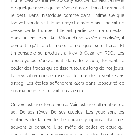
Écrire, c’est pointer les apocalypses de nos vies. Au sens
de quelque chose qui se révèle à nous. Dans le grand et
le petit. Dans l’historique comme dans l’intime. Ce que
l’on voit soudain : Elle se croyait aimée mais il n’avait de
cesse de la tromper. Elle est partie comme un éclair
dans un ciel bleu. Au détour d’une soirée alcoolisée, il
comprit qu’il était moins aimé que son frère. Et
l’impensable se produisit à Kiev, à Gaza, en RDC… Les
apocalypses s’enchaînent dans le visible, formant le
collier des fracas qui se tissent tout au long de nos jours.
La révélation nous écrase sur le mur de la vérité sans
airbag. Les étoiles s’effondrent alors dans l’obscurité de
nos malheurs. On ne voit plus la suite.
Or
voir
est une force inouïe. Voir est une affirmation de
soi. De ses rêves. De ses utopies. Les yeux sont les
matrices de la révolte. Le pouvoir y oppose d’ailleurs
souvent la censure. Il se méfie de celles et ceux qui
donnent à voir. À commencer par les artistes. Le politique