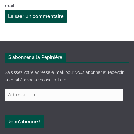
mail.
A
l
t
e
S'abonner à la Pépinière
r
n
Saisissez votre adresse e-mail pour vous abonner et recevoir
a
un mail à chaque nouvel article.
t
A
i
d
v
r
e
e
:
Je m'abonne !
s
s