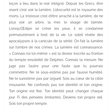
leçon a lieu dans le noir intégral. Depuis les Grecs, être
vivant c’est voir la lumière. L’obscurité est le royaume des
morts. La tristesse c’est d’être arraché à la lumière, de ne
plus voir un arbre, la mer, le visage de l’aimée.
Lorsqu’Œdipe se crève les yeux, il se condamne
prématurément à l’exil de la vie. Le soleil révèle des
apocalypses à la canicule de la vérité. On fait la lumière
sur l’ombre de nos crimes. La lumière est connaissance.
« Connais-toi toi-même » est la devise inscrite au fronton
du temple ensoleillé de Delphes. Connais ta mesure. Ne
juge pas l’autre pour une faute que tu pourrais
commettre. Ne te sous-estime pas par fausse humilité.
Ne te surestime pas par orgueil. Sois au cœur de ta cible
mouvante. Ne confonds pas ton identité et ton origine.
Ton origine est fixe. Ton identité peut changer chaque
jour. Fi des pensées limitantes. Deviens ton propre œil.
Sois ton propre temple.