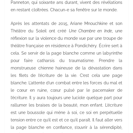
Panneton, qui soixante ans durant, vivent des révélations
en restant cloîtrées. Chacun-e sa fenêtre sur le monde.
Après les attentats de 2015, Ariane Mnouchkine et son
Théâtre du Soleil ont créé
Une Chambre en Inde
, une
réflexion sur la violence du monde vue par une troupe de
théâtre française en résidence à Pondichéry. Écrire sert à
cela. Se servir de la page blanche comme un labyrinthe
pour faire catharsis du traumatisme. Prendre la
monstrueuse chienne haineuse de la dévastation dans
les filets de l’écriture de la vie. C’est cela une page
blanche. L’attente d’un combat entre les forces du mal et
le cœur en ruine, cœur pulsé par le pacemaker de
l’écriture. Il y aura toujours une luciole quelque part pour
rallumer les braises de la beauté, mon enfant. L’écriture
est une boussole qui mène à soi, ce soi en perpétuelle
tension entre ce qu’il est et ce qu’il paraît. Il faut aller vers
la page blanche en confiance, s’ouvrir à la sérendipité,