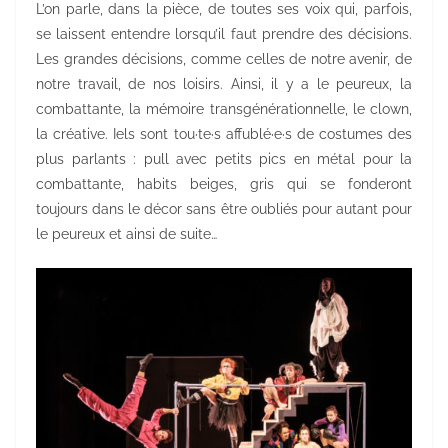
L’on parle, dans la pièce, de toutes ses voix qui, parfois,
se laissent entendre lorsqu’il faut prendre des décisions.
Les grandes décisions, comme celles de notre avenir, de
notre travail, de nos loisirs. Ainsi, il y a le peureux, la
combattante, la mémoire transgénérationnelle, le clown,
la créative. Iels sont tou·te·s affublé·e·s de costumes des
plus parlants : pull avec petits pics en métal pour la
combattante, habits beiges, gris qui se fonderont
toujours dans le décor sans être oubliés pour autant pour
le peureux et ainsi de suite…