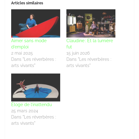
Articles similaires
Aimer sans mode
Claudine : Et la lumière
d’emploi
fut
2 mai 2025
15 juin 2026
Dans "Les réverbères :
Dans "Les réverbères :
arts vivants"
arts vivants"
Éloge de l’inattendu
25 mars 2024
Dans "Les réverbères :
arts vivants"