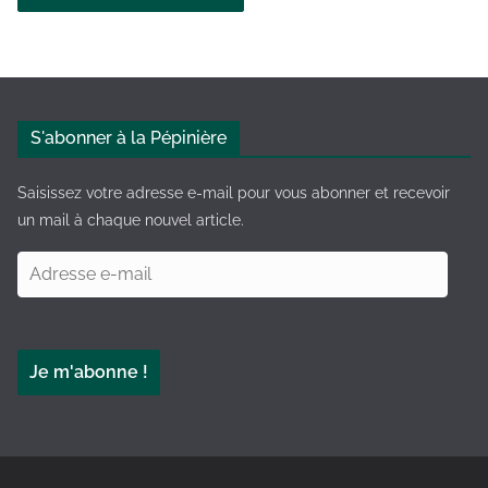
A
l
t
e
S'abonner à la Pépinière
r
n
Saisissez votre adresse e-mail pour vous abonner et recevoir
a
un mail à chaque nouvel article.
t
A
i
d
v
r
e
e
:
Je m'abonne !
s
s
e
e
-