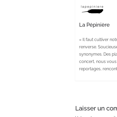
La Pépinière
« Il faut cultiver no
renverse. Soucieuse
synonymes. Des pla
concert, nous vous 
reportages, rencontr
Laisser un co