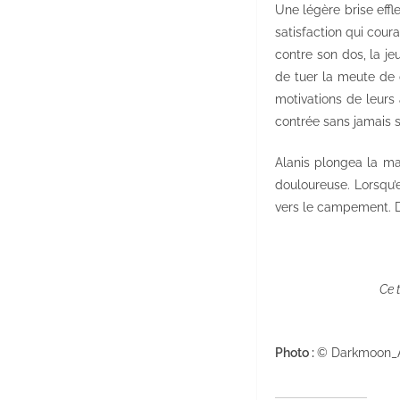
Une légère brise effle
satisfaction qui cour
contre son dos, la je
de tuer la meute de 
motivations de leurs 
contrée sans jamais 
Alanis plongea la ma
douloureuse. Lorsqu’el
vers le campement. D
Ce 
Photo :
© Darkmoon_