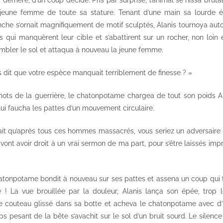
 jeune femme de toute sa stature. Tenant d’une main sa lourde ép
che s’ornait magnifiquement de motif sculptés, Alanis tournoya autou
es qui manquèrent leur cible et s’abattirent sur un rocher, non loin e
trembler le sol et attaqua à nouveau la jeune femme.
s dit que votre espèce manquait terriblement de finesse ? »
mots de la guerrière, le chatonpotame chargea de tout son poids Ala
lui faucha les pattes d’un mouvement circulaire.
ait qu’après tous ces hommes massacrés, vous seriez un adversaire 
 vont avoir droit à un vrai sermon de ma part, pour s’être laissés imp
chatonpotame bondit à nouveau sur ses pattes et assena un coup qui 
é ! La vue brouillée par la douleur, Alanis lança son épée, trop
e couteau glissé dans sa botte et acheva le chatonpotame avec d’
rps pesant de la bête s’avachit sur le sol d’un bruit sourd. Le silence