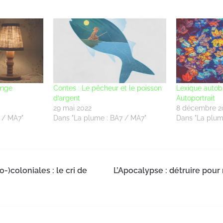
ange
Contes : Le pêcheur et le poisson
Lexique autob
d’argent
Autoportrait
29 mai 2022
8 décembre 2
 / MA7"
Dans "La plume : BA7 / MA7"
Dans "La plum
-)coloniales : le cri de
L’Apocalypse : détruire pour