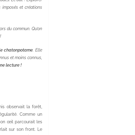
s imposés et créations
e hors du commun. Qu’on
!
le chatonpotame
. Elle
connus et moins connus,
ne lecture !
s observait la forêt,
régularité. Comme un
son œil parcourait les
ait sur son front. Le