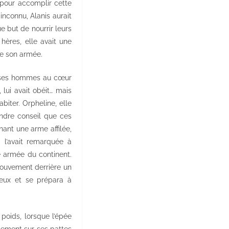
 pour accomplir cette
inconnu, Alanis aurait
 but de nourrir leurs
 hères, elle avait une
 de son armée.
re ses hommes au cœur
ui avait obéit… mais
iter. Orpheline, elle
indre conseil que ces
ant une arme affilée,
i l’avait remarquée à
se armée du continent.
mouvement derrière un
ueux et se prépara à
poids, lorsque l’épée
alement sur ses pattes