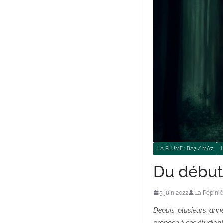
LA PLUME : BA7 / MA7
Du début 
5 juin 2022
La Pépiniè
Depuis plusieurs ann
propose à ses étudiant