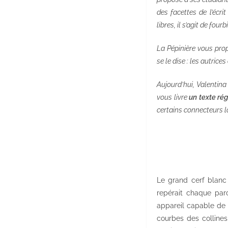
des facettes de l’écr
libres, il s’agit de fou
La Pépinière vous pr
se le dise : les autric
Aujourd’hui, Valentin
vous livre
un texte rég
certains connecteurs lo
Le grand cerf blanc 
repérait chaque par
appareil capable de c
courbes des collines