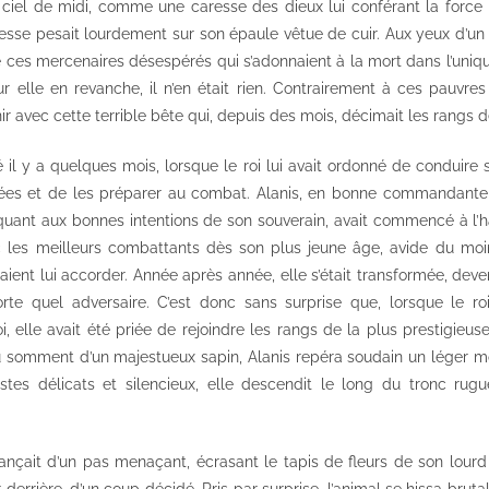
le ciel de midi, comme une caresse des dieux lui conférant la force
esse pesait lourdement sur son épaule vêtue de cuir. Aux yeux d’un 
 ces mercenaires désespérés qui s’adonnaient à la mort dans l’unique
r elle en revanche, il n’en était rien. Contrairement à ces pauvres
inir avec cette terrible bête qui, depuis des mois, décimait les rangs
il y a quelques mois, lorsque le roi lui avait ordonné de condui
es et de les préparer au combat. Alanis, en bonne commandante, l
quant aux bonnes intentions de son souverain, avait commencé à l’hab
ec les meilleurs combattants dès son plus jeune âge, avide du mo
ent lui accorder. Année après année, elle s’était transformée, deven
rte quel adversaire. C’est donc sans surprise que, lorsque le ro
oi, elle avait été priée de rejoindre les rangs de la plus prestigieu
u somment d’un majestueux sapin, Alanis repéra soudain un léger 
stes délicats et silencieux, elle descendit le long du tronc rug
çait d’un pas menaçant, écrasant le tapis de fleurs de son lourd 
r derrière, d’un coup décidé. Pris par surprise, l’animal se hissa brut