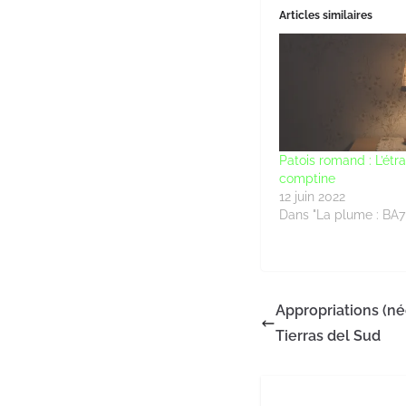
Articles similaires
Patois romand : L’étr
comptine
12 juin 2022
Dans "La plume : BA7
Appropriations (néo
Tierras del Sud