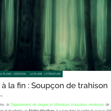
LA PLUME : CRÉATION
LA PLUME : LITTÉRATURE
à la fin : Soupçon de trahison
re
ées, le
Département de langue et littérature françaises modernes
de l
es et étudiants un
Atelier d’écriture
, à suivre dans le cadre du cursus d’é