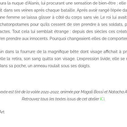
ura la nuque d’Alanis, lui procurant une sensation de bien-être ; elle
ait dans ses veines après chaque bataille. Après avoir rangé l’épée d
une femme se laissa glisser à côté du corps sans vie. Le roi lui av
chatonpotames pour qu’ils cessent de s’en prendre à ses soldats, p
actes. Tout cela lui semblait étrange : depuis des siècles ces créat
s’en prendre aux innocents. Pourquoi changeaient-elles de comportem
in dans la fourrure de la magnifique bête dont visage affichait à p
le la retira, son sang quitta son visage. L’expression livide, elle se
ans sa poche, un anneau roulait sous ses doigts.
texte est tiré de la volée 2021-2022, animée par Magali Bossi et Natacha Al
Retrouvez tous les textes issus de cet atelier
ICI
.
Art