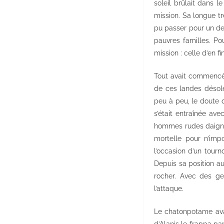
soleil brûlait dans 
mission. Sa longue tr
pu passer pour un de
pauvres familles. Pou
mission : celle d’en f
Tout avait commencé 
de ces landes désolé
peu à peu, le doute 
s’était entraînée av
hommes rudes daignai
mortelle pour n’impo
l’occasion d’un tourn
Depuis sa position a
rocher. Avec des ge
l’attaque.
Le chatonpotame avan
d’Alanis le frappa pa