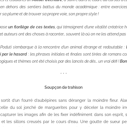
it en dehors des sentiers battus du monde académique : entre exercice
rbir sa plume et de trouver sa propre voie, son propre style !
opose
un florilège de ces textes
, qui témoignent d’une vitalité créatric
es et auteurs ont des choses à raconter… souvent là où on ne les attend pas 
a Poduti s’embarque à la rencontre d’un animal étrange et redoutable :
i par le hasard
: les phrases initiales et finales sont tirées de romans 
giques et thèmes ont été choisis par des lancés de dés… un vrai défi !
Bon
* * *
Soupçon de trahison
sortit d’un fourré d’aubépines sans déranger la moindre fleur. Alani
celle du sol jonché de marguerites pour y déceler la moindre ir
apturer les images afin de les fixer indéfiniment dans son esprit, 
 et les sillons creusés par le cours d’eau. Une goutte de sueur perl