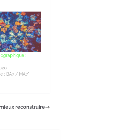
iographique :
020
e : BA7 / MA7"
 mieux reconstruire