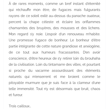
À de rares moments, comme un bref instant d’éternité
qui réchauffe mon être, de fugaces mais fulgurants
rayons de ce soleil exilé au-dessus du panache ouateux,
percent la chape céleste et éclaire les oriflammes
chamarrées des bruyères, des mousses et des lichens.
Mon regard s’y noie. L’espoir d’un renouveau m’habite.
Une promesse fugace de bonheur. Le bonheur d’être
partie intégrante de cette nature grandiose et anxiogène,
de ce tout aux humeurs fracassantes. D’en avoir
conscience, d’être heureux de s’y retirer loin du brouhaha
de la civilisation. Loin du tintamarre des villes, et pourtant
si proche du vacarme assourdissant des éléments
naturels qui m’enserrent et me broient comme le
pitoyable murmure que je suis face à la clameur d’une
telle immensité. Tout n’y est désormais que bruit, chaos
et fureur.
Trois cailloux…