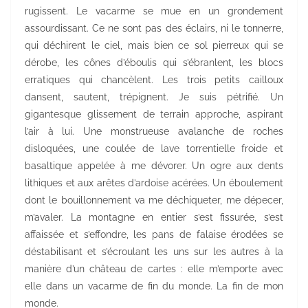
rugissent. Le vacarme se mue en un grondement
assourdissant. Ce ne sont pas des éclairs, ni le tonnerre,
qui déchirent le ciel, mais bien ce sol pierreux qui se
dérobe, les cônes d’éboulis qui s’ébranlent, les blocs
erratiques qui chancèlent. Les trois petits cailloux
dansent, sautent, trépignent. Je suis pétrifié. Un
gigantesque glissement de terrain approche, aspirant
l’air à lui. Une monstrueuse avalanche de roches
disloquées, une coulée de lave torrentielle froide et
basaltique appelée à me dévorer. Un ogre aux dents
lithiques et aux arêtes d’ardoise acérées. Un éboulement
dont le bouillonnement va me déchiqueter, me dépecer,
m’avaler. La montagne en entier s’est fissurée, s’est
affaissée et s’effondre, les pans de falaise érodées se
déstabilisant et s’écroulant les uns sur les autres à la
manière d’un château de cartes : elle m’emporte avec
elle dans un vacarme de fin du monde. La fin de mon
monde.