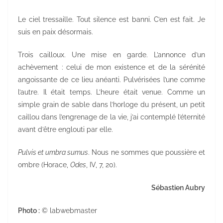
Le ciel tressaille. Tout silence est banni. C’en est fait. Je
suis en paix désormais.
Trois cailloux. Une mise en garde. L’annonce d’un
achèvement : celui de mon existence et de la sérénité
angoissante de ce lieu anéanti. Pulvérisées l’une comme
l’autre. Il était temps. L’heure était venue. Comme un
simple grain de sable dans l’horloge du présent, un petit
caillou dans l’engrenage de la vie, j’ai contemplé l’éternité
avant d’être englouti par elle.
Pulvis et umbra sumus
. Nous ne sommes que poussière et
ombre (Horace,
Odes
, IV, 7, 20).
Sébastien Aubry
Photo :
© labwebmaster