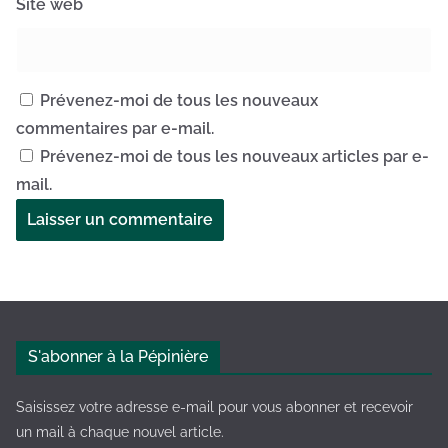
Site web
Prévenez-moi de tous les nouveaux
commentaires par e-mail.
Prévenez-moi de tous les nouveaux articles par e-
mail.
A
l
t
e
S'abonner à la Pépinière
r
n
Saisissez votre adresse e-mail pour vous abonner et recevoir
a
un mail à chaque nouvel article.