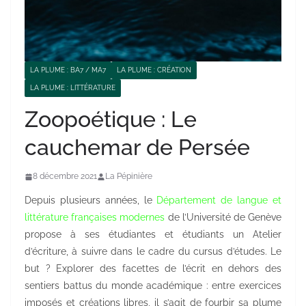
LA PLUME : BA7 / MA7
LA PLUME : CRÉATION
LA PLUME : LITTÉRATURE
Zoopoétique : Le
cauchemar de Persée
8 décembre 2021
La Pépinière
Depuis plusieurs années, le
Département de langue et
littérature françaises modernes
de l’Université de Genève
propose à ses étudiantes et étudiants un Atelier
d’écriture, à suivre dans le cadre du cursus d’études. Le
but ? Explorer des facettes de l’écrit en dehors des
sentiers battus du monde académique : entre exercices
imposés et créations libres, il s’agit de fourbir sa plume