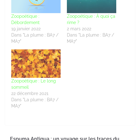
Zoopoétique :
Zoopoétique : À quoi ça
Débordement
rime ?
19 janvier 2022
2 mars 2022
Dans "La plume : BA7 /
Dans "La plume : BA7 /
MA7"
MA7"
Zoopoétique : Le long
sommeil
22 décembre 2021
Dans "La plume : BA7 /
MA7"
Espuma Antigua : un voyage sur les traces du