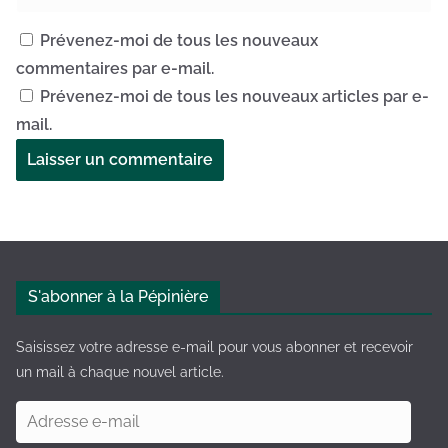
Prévenez-moi de tous les nouveaux
commentaires par e-mail.
Prévenez-moi de tous les nouveaux articles par e-
mail.
A
l
t
e
S'abonner à la Pépinière
r
n
Saisissez votre adresse e-mail pour vous abonner et recevoir
a
un mail à chaque nouvel article.
t
A
i
d
v